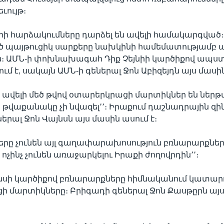
ւույթ։
ի հարձակումները դարձել են ավելի համակարգված։
 պայթուցիկ սարքերը նախկինի համեմատությամբ ա
ն։ ԱՄՆ-ի փոխնախագահ Դիք Չեյնիի կարծիքով ապստ
չում է, սակայն ԱՄՆ-ի գեներալ Ջոն Աբիզեյդն այս մասին
մ, ավելի մեծ թվով օտարերկրացի մարտիկներ են նե
 թվաքանակը չի նվազել՚՚։ Իրաքում դաշնադրային զի
երալ Ջոն Վայնսն այս մասին ասում է։
րը չունեն այլ գաղափարախոսություն բռնարարքների
ոչինչ չունեն առաջարկելու Իրաքի ժողովրդին՚՚։
նսի կարծիքով բռնարարքները հիմնականում կատարո
 մարտիկները։ Բրիգադի գեներալ Ջոն Քասթըրն այս