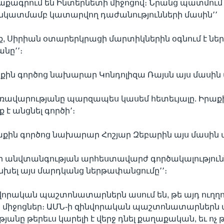
աքագրում են Ինտերնետի միջոցով։ Նրանց պատմում
 նկատմամբ կատարվող դաժանությունների մասին՚՚
նք, Սիրիան օտարերկրացի մարտիկներին օգնում է ն
նը՚՚։
ին գործոց նախարար Կոնդոլիզա Ռայսն այս մասին ա
առավարությանը պարզապես կասեմ հետեւյալը. Իրաք
է անցնել գործի՚։
ին գործոց նախարար Հոշյար Զեբարին այս մասին ա
նի անվտանգության արհեստավարժ գործակալությունն
նխել այս մարդկանց ներթափանցումը՚՚։
վորական պաշտոնատարներն ասում են, թե այդ ուղղ
ն միջոցներ։ ԱՄՆ-ի զինվորական պաշտոնատարներն ա
անը թերեւս կարելի է վերջ դնել քաղաքական, եւ ոչ 