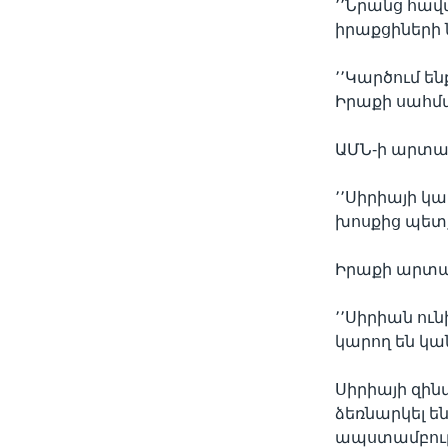
՚՚Նրանց հավ
իրաքցիների
՚՚Կարծում ե
Իրաքի սահմա
ԱՄՆ-ի արտաք
՚՚Սիրիայի կ
խոսքից պետք 
Իրաքի արտաք
՚՚Սիրիան ու
կարող են կա
Սիրիայի զին
ձեռնարկել ե
ապստամբությ