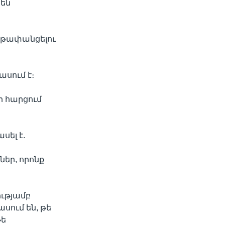
 են
երթափանցելու
սում է։
ի հարցում
սել է.
եր, որոնք
ությամբ
սում են, թե
թե