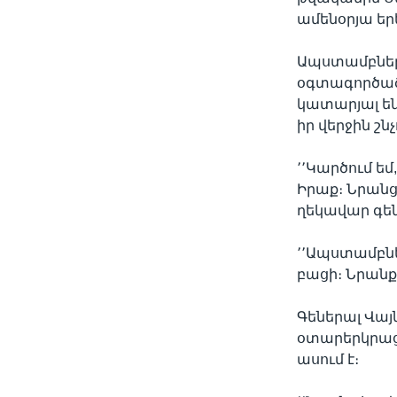
ամենօրյա երե
Ապստամբներ
օգտագործած
կատարյալ ե
իր վերջին շն
՚՚Կարծում ե
Իրաք։ Նրանց
ղեկավար գեն
՚՚Ապստամբնե
բացի։ Նրանք 
Գեներալ Վայ
օտարերկրացի
ասում է։