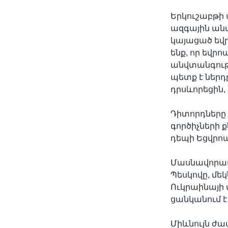
Երկուշաբթի
ազգային անվ
կայացած եվ
ենք, որ եվ
անվտանգությ
պետք է ներդ
դրսևորեցին,
Դիտորդները 
գործիչների 
դեպի Եցվրոպ
Մասնավորապ
Պեսկովը, մեկ
Ուկրաինայի 
ցանկանում 
Միևնույն ժա