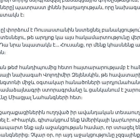
իները] պատրաստ լինեն խաղաղության, որը նախագա
տակն է։
ը] փորձում է Ռուսաստանին նստեցնել բանակցությու
 տեսնելու, թե արդյոք կա այս հակամարտությունը վե
ա նրա նպատակն է... Հուսանք, որ մենք կհասնենք այ
ոն։
ն թեժ հանդիպումից հետո հայտարարությամբ է հան
այի նախագահ Վոլոդիմիր Զելենսկին, թե հավատարիմ
ինգտոնի միջև օգտակար հանածոների արդյունահա
համաձայնագրի ստորագրմանը և ցանկանում է շարո
ւնը Միացյալ Նահանգների հետ։
 քաղաքացիներին ուղղված իր ավանդական տեսաուղ
ել է. «Իհարկե, գիտակցում ենք Ամերիկայի կարևորութ
պարտ ենք այն աջակցության համար, որ ստացել են
անգներից։ Չկար օր, որ այդ աջակցությունը չզգայինք