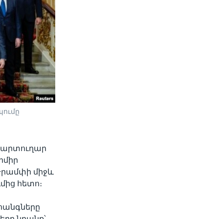
պումը
տքարտուղար
իմիր
Թրամփի միջև
մից հետո։
ահանգները
երբ նրանք՝