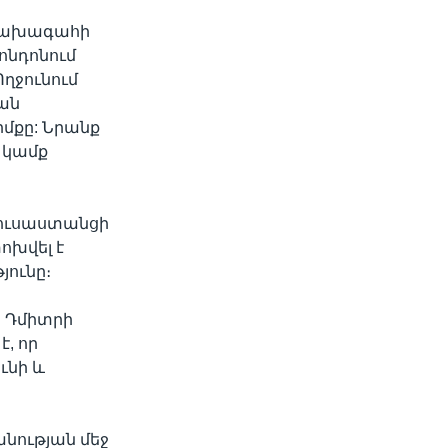
 նախագահի
ոնդոնում
ղջունում
ան
իմքը: Նրանք
 կամք
 ռուսաստանցի
ոխվել է
յունը։
 Դմիտրի
է, որ
ւնի և
անության մեջ