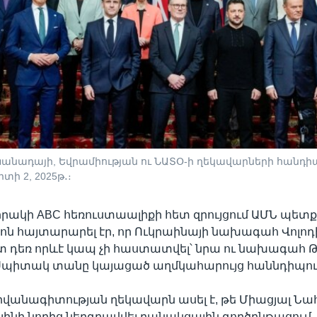
անադայի, Եվրամիության ու ՆԱՏՕ-ի ղեկավարների հանդի
տի 2, 2025թ․։
կիրակի ABC հեռուստաալիքի հետ զրույցում ԱՄՆ պե
ոն հայտարարել էր, որ Ուկրաինայի նախագահ Վոլոդ
ետ դեռ որևէ կապ չի հաստատվել՝ նրա ու նախագահ 
 Սպիտակ տանը կայացած աղմկահարույց հաննդիպու
իվանագիտության ղեկավարն ասել է, թե Միացյալ Ն
նի նորից ներգրավվել բանակցային գործընթացում, 