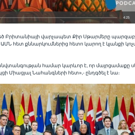
4:25
EMBED
Մեծ Բրիտանիայի վարչապետ Քիր Սթարմերը պարզաբան
 ԱՄՆ հետ քննարկումներից հետո կարող է կյանքի կո
նվտանգության համար կարևոր է, որ մայրցամաքը 
Auto
240p
360p
480p
ի Միացյալ Նահանգների հետ»,- ընդգծել է նա։
720p
1080p