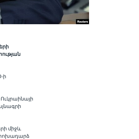
երի
տության
Օ-ի
 Ուկրաինայի
այնագրի
րի միջև
 փոխադարձ