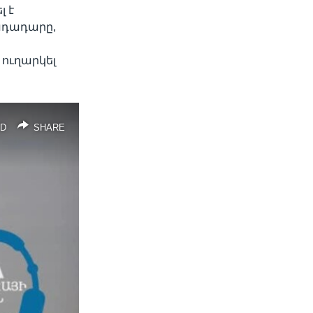
լ է
րադադարը,
ուղարկել
D
SHARE