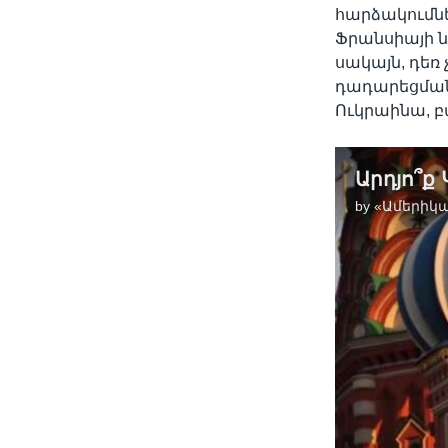
հարձակումներ
Ֆրանսիայի ն
սակայն, դեռ
դադարեցման
Ուկրաինա, 
by
«Ամերիկա