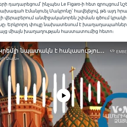
ի դադարեցում՝ ինչպես Le Figaro-ի հետ զրույցում նշե
ախագահ Էմանյուել Մակրոնը՝ հավելելով, թե այդ հ
 չի վերաբերում անմիջականորեն շփման գծում կրակի
ը։ Երկրորդ փուլը նախատեսում է խաղաղապահներ 
բայց միայն խաղաղության հաստատումից հետո։
Արդյո՞ք Կրեմլի նպատակն է հակասություններ սերմանել ԱՄՆ ու Եվրոպայի միջև
EMBE
յի Ձայն»
No media source currently available