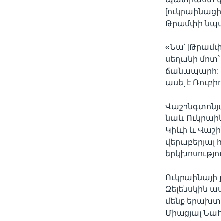
[ուկրաինաց
Թրամփի նպա
«Նա՝ [Թրամփ
սեղանի մոտ՝
ճանապարհ: Դ
ասել է Ռուբի
Վաշինգտոնյա
նաև Ուկրաին
Կիևի և Վաշ
վերաբերյալ 
երկխոսությո
Ուկրաինայի
Զելենսկին աս
մենք երախտա
Միացյալ Նահ