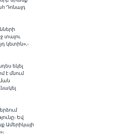
հ Դոնալդ
նների
րջ տալու
դ կետին»,-
դես եկել
 է մնում
նման
ւնակել
երձում
յունը։ Եվ
ք Ամերիկայի
»։