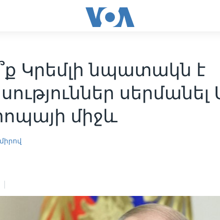
՞ք Կրեմլի նպատակն է
ություններ սերմանել
րոպայի միջև
միրով