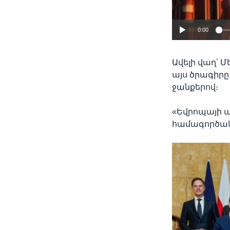
0:00
Ավելի վաղ՝ 
այս ծրագիրը
ջանքերով։
«Եվրոպայի ա
համագործակց