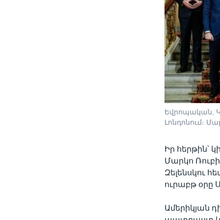
Եվրոպական, Կ
Լոնդոնում։ Մար
Իր հերթին՝ 
Մարկո Ռուբի
Զելենսկու հ
ուրաբթ օրը
Ամերիկյան դ
պատրաստ կլի