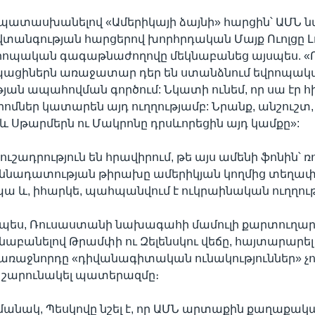
 պատասխանելով «Ամերիկայի ձայնի» հարցին՝ ԱՄՆ
տանգության հարցերով խորհրդական Մայք Ուոլցը Լ
րոպական գագաթնաժողովը մեկնաբանեց այսպես. «Ո
րոպացիներն առաջատար դեր են ստանձնում եվրոպակ
ան ապահովման գործում: Նկատի ունեմ, որ սա էր հ
րոմներ կատարեն այդ ուղղությամբ: Նրանք, անշուշտ,
 և Սթարմերն ու Մակրոնը դրսևորեցին այդ կամքը»:
ուշադրություն են հրավիրում, թե այս ամենի ֆոնին՝
քննադատության թիրախը ամերիկյան կողմից տեղափ
ա և, իհարկե, պահպանվում է ուկրաինական ուղղութ
ես, Ռուսաստանի նախագահի մամուլի քարտուղար
նաբանելով Թրամփի ու Զելենսկու վեճը, հայտարարել 
առաջնորդը «դիվանագիտական ունակություններ» չո
է շարունակել պատերազմը։
մանակ, Պեսկովը նշել է, որ ԱՄՆ արտաքին քաղաքակ