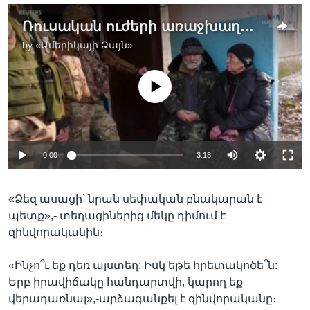
Ռուսական ուժերի առաջխաղացման ֆոնին՝ Պոկրովսկից տարհանում են քաղաքացիական անձանց
by
«Ամերիկայի Ձայն»
No media source currently available
Auto
0:00
3:18
240p
«Ձեզ ասացի՝ նրան սեփական բնակարան է
360p
պետք»,- տեղացիներից մեկը դիմում է
Auto
240p
360p
480p
480p
զինվորականին։
720p
720p
1080p
«Ինչո՞ւ եք դեռ այստեղ: Իսկ եթե հրետակոծե՞ն:
1080p
Երբ իրավիճակը հանդարտվի, կարող եք
վերադառնալ»,-արձագանքել է զինվորականը։