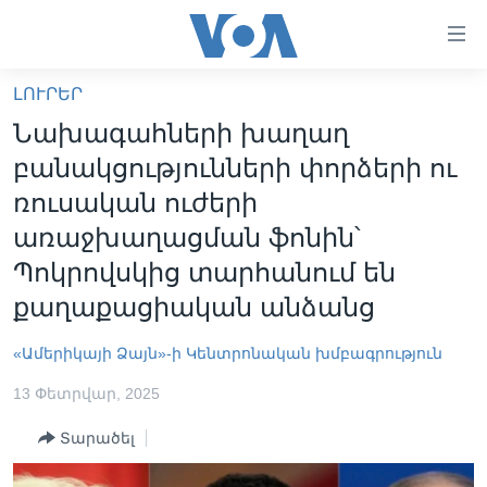
Մատչելի
հղումներ
անցնել
ԼՈՒՐԵՐ
հիմնական
ԳԼԽԱՎՈՐ ԷՋ
Նախագահների խաղաղ
բովանդակությանը
ԼՈՒՐԵՐ
անցնել
բանակցությունների փորձերի ու
հիմնական
ՍՓՅՈՒՌՔ
ռուսական ուժերի
բովանդակությանը
ՏԵՍԱՆՅՈՒԹԵՐ
առաջխաղացման ֆոնին՝
հիմնական
բովանդակություն
Պոկրովսկից տարհանում են
ՖԻԼՄԵՐ
քաղաքացիական անձանց
ՄԵՐ ՄԱՍԻՆ
ՖԻԼՄԵՐ
ՈՒԿՐԱԻՆԱԿԱՆ ՊԱՏԵՐԱԶՄ
IN ENGLISH
ՄԵՐ ՄԱՍԻՆ
«Ամերիկայի Ձայն»-ի Կենտրոնական խմբագրություն
«ԱՄԵՐԻԿԱՅԻ ՁԱՅՆ»-Ի ԿԱՆՈՆԱԴՐՈՒԹՅՈՒՆ
13 Փետրվար, 2025
Learning English
ԿԱՊ ՄԵԶ ՀԵՏ
Տարածել
ՀԵՏԵՒԵՔ ՄԵԶ