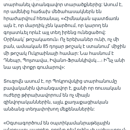
տարհանել վտանգավոր տարածքներից: Ասում է,
որ ամենից հաճախ մեծահասակներն են
հրաժարվում հեռանալ. «Հիմնական պատճառն
այն է, որ մարդիկ չեն կարծում, որ կարող են
գոյատևել որևէ այլ տեղ իրենց ունեցածով:
Օրինակ՝ թոշակառուն։ Ոչ երեխաներ ունի, ոչ մի
բան, ամսական 85 դոլար թոշակ է ստանում՝ միջին
մի թոշակ Ուկրաինայի համար: Նա հասնում է
Դնեպր, Պոլտավա, Իվանո-Ֆրանկիվսկ…։ Ի՞նչ անի
նա այդ փոքր գումարով»:
Տուզովն ասում է, որ Պոկրովսկից տարհանումը
բավականին վտանգավոր է, քանի որ ռուսական
ուժերը թիրախավորում են ոչ միայն
զինվորականներին, այլև քաղաքացիական
անձանց տեղափոխող մեքենաներին:
«Օգտագործում են օպտիկամանրաթելային
անօդաչու սարքեր, որոնք դեմ ոչինչ չի աշխատում։