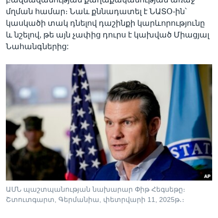
մղման համար։ Նաև քննադատել է ՆԱՏՕ-ին՝
կասկածի տակ դնելով դաշինքի կարևորությունը
և նշելով, թե այն չափից դուրս է կախված Միացյալ
Նահանգներից:
ԱՄՆ պաշտպանության նախարար Փիթ Հեգսեթը։
Շտուտգարտ, Գերմանիա, փետրվարի 11, 2025թ․։