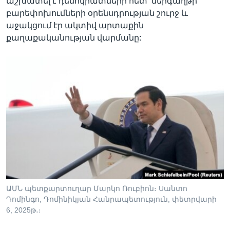
աշխատել է դեմոկրատների հետ՝ ներգաղթի
բարեփոխումների օրենսդրության շուրջ և
աջակցում էր ակտիվ արտաքին
քաղաքականության վարմանը:
ԱՄՆ պետքարտուղար Մարկո Ռուբիոն։ Սանտո
Դոմինգո, Դոմինիկյան Հանրապետություն, փետրվարի
6, 2025թ․։