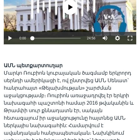
No media source currently available
Auto
0:00
24:56
240p
360p
ԱՄՆ պետքարտուղար
Auto
240p
360p
480p
480p
Մարկո Ռուբիոն կուբայական ծագմամբ երկրորդ
սերնդի ամերիկացի է, ով ընտրվեց ԱՄՆ Սենատ՝
720p
720p
1080p
հանրահայտ «Թեյախմության» շարժման
1080p
աջակցությամբ։ Ռուբիոն առաջադրվել էր երկրի
նախագահի պաշտոնի համար 2016 թվականին և
Թրամփի սուր քննադատն էր, սակայն
հետագայում իր աջակցությունը հայտնեց ԱՄՆ
ներկայիս նախագահին: Համարվում է
ավանդական հանրապետական։ Նախկինում