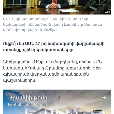
Լեզուներ
ԱՄՆ նախագահ Դոնալդ Թրամփը և առևտրի
նախարարի թեկնածու Հովարդ Լատնիկը։ Սպիտակ
տուն, փետրվարի 10, 2025թ․։
Ովքե՞ր են ԱՄՆ 47-րդ նախագահի վարչակազմի
առանցքային դերակատարները։
Ներկայացնում ենք այն մարդկանց, որոնց ԱՄՆ
նախագահ Դոնալդ Թրամփը առաջադրել է իր
գլխավորած վարչակազմի առանցքային
պաշտոններին։
Թրամփի թիմը
by
«Ամերիկայի Ձայն»