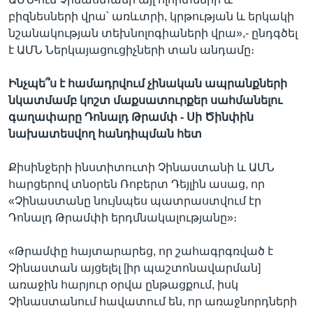
բիզնեսների վրա՝ առևտրի, կրթության և երկակի
նշանակության տեխնոլոգիաների վրա»,- ընդգծել
է ԱՄՆ Ներկայացուցիչների տան անդամը։
Ինչպե՞ս է համադրվում չինական ապրանքների
նկատմամբ կոշտ մաքսատուրքեր սահմանելու
գաղափարը Դոնալդ Թրամփ - Սի Ծինփին
նախատեսվող հանդիպման հետ
Քիսինջերի ինստիտուտի Չինաստանի և ԱՄՆ
հարցերով տնօրեն Ռոբերտ Դեյլին ասաց, որ
«Չինաստանը նույնպես պատրաստվում էր
Դոնալդ Թրամփի երդմնակալությանը»։
«Թրամփը հայտարարեց, որ շահագրգռված է
Չինաստան այցելել [իր պաշտոնավարման]
առաջին հարյուր օրվա ընթացքում, իսկ
Չինաստանում հավատում են, որ առաջնորդների