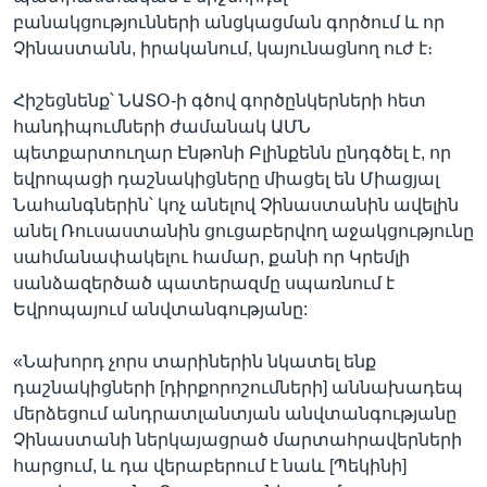
բանակցությունների անցկացման գործում և որ
Չինաստանն, իրականում, կայունացնող ուժ է։
Հիշեցնենք՝ ՆԱՏՕ-ի գծով գործընկերների հետ
հանդիպումների ժամանակ ԱՄՆ
պետքարտուղար Էնթոնի Բլինքենն ընդգծել է, որ
եվրոպացի դաշնակիցները միացել են Միացյալ
Նահանգներին՝ կոչ անելով Չինաստանին ավելին
անել Ռուսաստանին ցուցաբերվող աջակցությունը
սահմանափակելու համար, քանի որ Կրեմլի
սանձազերծած պատերազմը սպառնում է
Եվրոպայում անվտանգությանը:
«Նախորդ չորս տարիներին նկատել ենք
դաշնակիցների [դիրքորոշումների] աննախադեպ
մերձեցում անդրատլանտյան անվտանգությանը
Չինաստանի ներկայացրած մարտահրավերների
հարցում, և դա վերաբերում է նաև [Պեկինի]