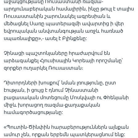
աջակցությանը Ռուսաստանի ռազմա-
արդյունաբերական համալիրին, ինչը թույլ է տալիս
Ռուսաստանին շարունակել ագրեսիան և
մեծացնել Սառը պատերազմի ավարտից ի վեր
եվրոպական անվտանգության առջև հառնած
սպառնալիքը»,- ասել է Բլինքենը:
Չինացի պաշտոնյաները հրաժարվում են
արձագանքել Հյուսիսային Կորեայի որոշմանը՝
զորքեր ուղարկել Ռուսաստան։
Դիտորդների խոսքով՝ նման լռությունը, ըստ
էության, ի ցույց է դնում Չինաստանի
բացասական մոտեցումը Մոսկվայի ու Փհենյանի
միջև խորացող ռազմա-քաղաքական
համագործացությանը:
«Պուտին-Ծինփին հարաբերություններն այնքան
ամուր չեն, որքան երբեմն պատկերացնում ենք: