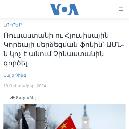
Մատչելի
հղումներ
անցնել
ԼՈՒՐԵՐ
հիմնական
ԳԼԽԱՎՈՐ ԷՋ
Ռուսաստանի ու Հյուսիսային
բովանդակությանը
ԼՈՒՐԵՐ
անցնել
Կորեայի մերձեցման ֆոնին՝ ԱՄՆ-
հիմնական
ՍՓՅՈՒՌՔ
ն կոչ է անում Չինաստանին
բովանդակությանը
ՏԵՍԱՆՅՈՒԹԵՐ
գործել
հիմնական
բովանդակություն
ՖԻԼՄԵՐ
Նայք Չինգ
ՄԵՐ ՄԱՍԻՆ
ՖԻԼՄԵՐ
19 Դեկտեմբեր, 2024
ՈՒԿՐԱԻՆԱԿԱՆ ՊԱՏԵՐԱԶՄ
IN ENGLISH
ՄԵՐ ՄԱՍԻՆ
Տարածել
«ԱՄԵՐԻԿԱՅԻ ՁԱՅՆ»-Ի ԿԱՆՈՆԱԴՐՈՒԹՅՈՒՆ
Learning English
ԿԱՊ ՄԵԶ ՀԵՏ
ՀԵՏԵՒԵՔ ՄԵԶ