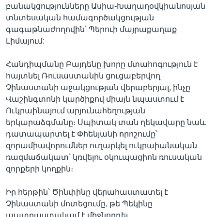
բանակցությունները Ասիա-Խաղաղօվկիանոսյան
տնտեսական համագործակցության
գագաթնաժողովին՝ Պերուի մայրաքաղաք
Լիմայում:
Հանդիպմանը Բայդենը խորը մտահոգություն է
հայտնել Ռուսաստանին ցուցաբերվող
Չինաստանի աջակցության վերաբերյալ, ինչը
Վաշինգտոնի կարծիքով միայն նպաստում է
Ուկրաինայում արյունահեղության
երկարաձգմանը։ Սպիտակ տան ղեկավարը նաև
դատապարտել է Փհենյանի որոշումը՝
զորամիավորումներ ուղարկել ուկրաիանական
ռազմաճակատ՝ կռվելու օկուպացիոն ռուսական
զորքերի կողքին։
Իր հերթին՝ Ծինփինը վերահաստատել է
Չինաստանի մոտեցումը, թե Պեկինը
պատրաստակամ է միջնորդել