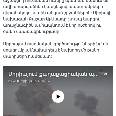
աջակցող ռուսական ուժերը պատասխանում են՝
ավիահարվածներ հասցնելով ապստամբների
վերահսկողությանն անցած շրջաններին։ Սիրիայի
նախագահ Բաշար Ալ-Ասադը շտապ կարգով
առաջնագիծն ամրապնդում է նոր ուժերով ու
ծանր սպառազինությամբ։
Սիրիայում ռազմական գործողությունների նման
սրացումը աննախադեպ է նախորդ մի քանի
տարիների համեմատ:
Սիրիայում քաղաքացիական պատերազմը սաստկանում է ապստամբները գրավում են խոշոր քաղաքը
by
«Ամերիկայի Ձայն»
No media source currently available