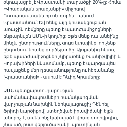
օկուպացրել է Վրաստանի տարածքի 20%-ը: Հիմա
«Վրացական երազանքի» միջոցով
Ռուսասաստանն իր սև գործն է անում
Վրաստանում: Եվ հենց այդ կուսակցության
առաջին դեմքերը պետք է պատժամիջոցների
ենթարկվեն ԱՄՆ-ի կողմից: Եթե մենք դա անեինք
մինչև ընտրությունները, ցույց կտայինք, որ չենք
ընդունում նրանց գործելաոճը: Այսքանից հետո,
եթե պատժամիջոցներ չկիրառենք Իվանիշվիլիի և
Կոբախիձերի նկատմամբ, պետք է պարզապես
հավաքենք մեր դեսպանությունը ու հեռանանք
[Վրաստանից]»,- ասում է Դևիդ Կրամերը:
ԱՄՆ պետքարտուղարության
սահմանափակումների համակարգման
վարչության նախկին ներկայացուցիչ Դենիել
Ֆրիդի կարծիքով՝ ստեղծված իրավիճակի ելքն
անորոշ է, ամեն ինչ կախված է վրաց ժողովրդից,
չնայած, ըստ վերլուծաբանի, պուտինյան