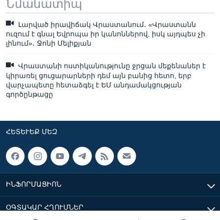
Նմանատիպ
Լարված իրավիճակ Վրաստանում․ «Վրաստանն
ուզում է գնալ Եվրոպա իր կանոններով, իսկ այդպես չի
լինում»․ Ջոնի Մելիքյան
Վրաստանի ոստիկանությունը ջրցան մեքենաներ է
կիրառել ցուցարարների դեմ այն ​​բանից հետո, երբ
վարչապետը հետաձգել է ԵՄ անդամակցության
գործընթացը
ՀԵՏԵՒԵՔ ՄԵԶ
ԻՆՖՈՐՄԱՑԻՈՆ
ՕԳՏԱԿԱՐ ՀՂՈՒՄՆԵՐ