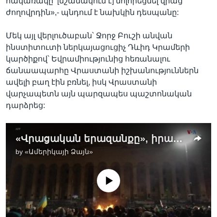
հակառակը՝ [նշանակում է] մոլորեցնել վրաց
ժողովրդին»,- պնդում է նախկին դեսպանը:
Մեկ այլ վերլուծաբան՝ Ջորջ Բուշի անվան
ինստիտուտի ներկայացուցիչ Դևիդ Կրամերի
կարծիքով՝ Եվրամիությունից հեռանալու
ճանաապարհը Վրաստանի իշխանություններն
ավելի բաղ էին բռնել, իսկ Վրաստանի
վարչապետն այն պարզապես պաշտոնական
դարձրեց:
«Վրացական երազանքը», իրականում, չէր ցանկանում ստանալ ԵՄ թեկնածու-երկրի կարգավիճակը». վերլուծաբան
by
«Ամերիկայի Ձայն»
No media source currently available