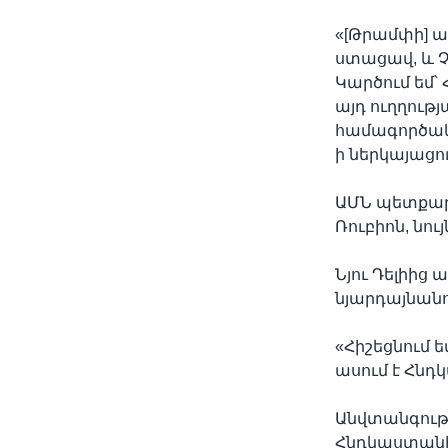
«[Թրամփի] ա
ստացավ, և 
Կարծում եմ՝
այդ ուղղությ
համագործակցո
ի ներկայացո
ԱՄՆ պետքար
Ռուբիոն, նո
Նյու Դելիից 
նյարդայնան
«Հիշեցնում 
ասում է Հն
Անվտանգությ
Հնդկաստանի 