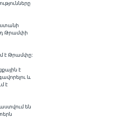
ւթյունները
կաստանի
լդ Թրամփի
մ է Թրամփը:
քային է
գավորելու և
մ է
րաստվում են
տերն