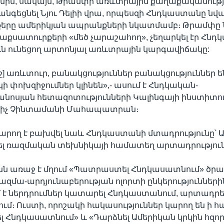
ոնին, սակայն, Թրամփի առևտրային քաղաքականությո
հանգեցնել Նյու Դելիի վրա, որպեսզի Հնդկաստանը նվ
երը ամերիկյան ապրանքների նկատմամբ։ Թրամփը Նյ
մաքսատուրքերի «մեծ չարաշահող», չեղարկել էր Հն
ուն ունեցող արտոնյալ առևտրային կարգավիճակը:
ջ] առևտուր, բանակցություններ բանակցություններ են 
կի փոխզիջումներ կլինեն»,- ասում է Հնդկական-
նոսյան հետազոտությունների Կալինգայի ինստիտո
ցիչ Չինտամանի Մահապատրան։
արող է բախվել նաև Հնդկաստանի մտադրությունը՝ 
լ ռազմական տեխնիկայի համատեղ արտադրություն
ն առաջ է մղում «Պատրաստել Հնդկասատնում» ծրա
ազմա-արդյունաբերության ոլորտի ընկերությունների
 է ներդրումներ կատարել Հնդկաստանում, արտադրե
մ։ Ուստի, որոշակի հակասություններ կարող են ի հ
Հնդկասատնում» և «Դարձնել Ամերիկան կրկին հզոր