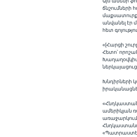
Այս ամենի ֆ
ճնշումների 
մաքսատուրք
անվանել էր 
հետ գոյությ
«[Հարցի շուր
Հետո՝ որոշա
Խաղաղօվկիա
ներկայացու
Խնդիրների կ
իրականացնե
«Հնդկաստան
ամերիկյան ռ
առաջարկում
Հնդկաստանու
«Պատրաստել 