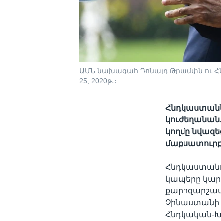
ԱՄՆ նախագահ Դոնալդ Թրամփն ու Հ
25, 2020թ․։
Հնդկաստանն
կուժեղանան,
կողմը նվազ
մաքսատուրք
Հնդկաստանո
կապերը կար
քարոզարշավի
Չինաստանի 
Հնդկական-Խ