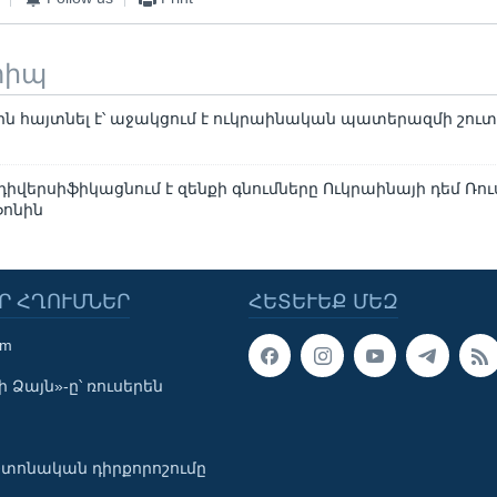
տիպ
ին հայտնել է՝ աջակցում է ուկրաինական պատերազմի շու
իվերսիֆիկացնում է զենքի գնումները Ուկրաինայի դեմ Ռ
ոնին
Ր ՀՂՈՒՄՆԵՐ
ՀԵՏԵՒԵՔ ՄԵԶ
om
 Ձայն»-ը՝ ռուսերեն
տոնական դիրքորոշումը