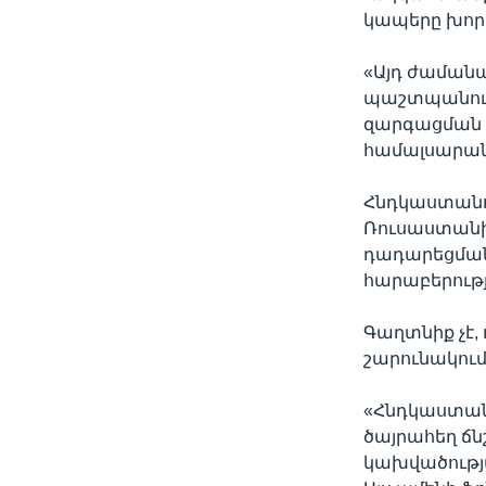
կապերը խոր
«Այդ ժաման
պաշտպանութ
զարգացման ո
համալսարան
Հնդկաստանու
Ռուսաստանի
դադարեցման 
հարաբերությ
Գաղտնիք չէ,
շարունակու
«Հնդկաստան
ծայրահեղ ճնշ
կախվածությա