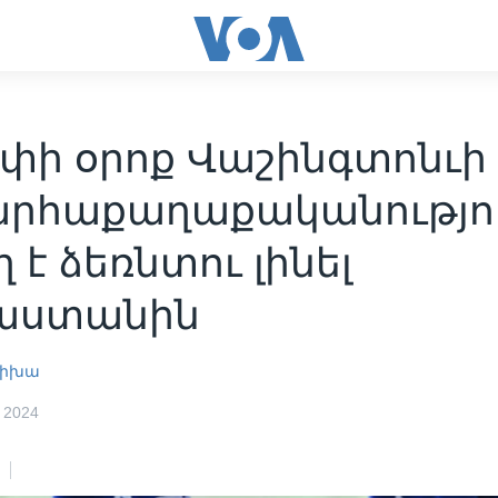
փի օրոք Վաշինգտոնւի
րհաքաղաքականությո
 է ձեռնտու լինել
աստանին
րիխա
 2024