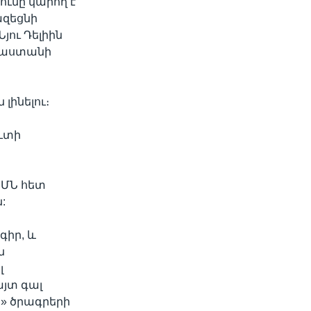
ւնը կարող է
ազեցնի
ու Դելիին
դկաստանի
լինելու։
ւտի
ԱՄՆ հետ
:
գիր, և
ն
լ
այտ գալ
» ծրագրերի