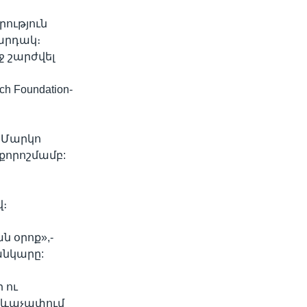
ություն
արդակ։
ջ շարժվել
h Foundation-
 Մարկո
քորոշմամբ:
։
ն օրոք»,-
նկարը:
 ու
 ձևաչափում