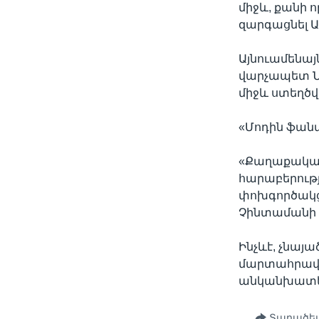
միջև, քանի 
զարգացնել ԱՄ
Այնուամենայ
վարչապետ Ն
միջև ստեղծ
«Մոդին ֆանտ
«Քաղաքական
հարաբերությ
փոխգործակցո
Չինտամանի
Ինչևէ, չնայ
մարտահրավե
անկանխատես
Տարածել