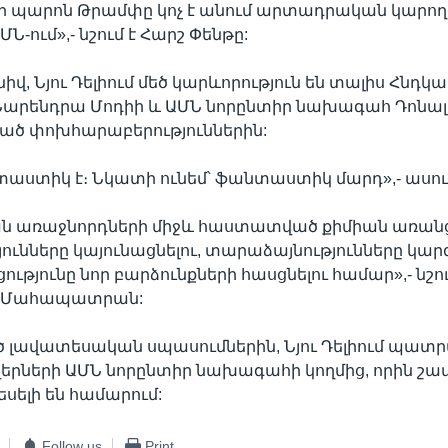
որ պարոն Թրամփը կոչ է անում արտադրական կարողո
Ն-ում»,- նշում է Հարշ Փենթը:
նիվ, Նյու Դելիում մեծ կարևորություն են տալիս Հնդ
արենդրա Մոդիի և ԱՄՆ նորընտիր նախագահ Դոնա
ված փոխհարաբերություններին:
աստիկ է։ Նկատի ունեմ՝ ֆանտաստիկ մարդ»,- ասու
 առաջնորդների միջև հաստատված քիմիան առանց
ունները կայունացնելու, տարաձայնությունները կար
ւթյունը նոր բարձունքների հասցնելու համար»,- նշու
 Մահապատրան:
ած լավատեսական սպասումներին, Նյու Դելիում պատ
րների ԱՄՆ նորընտիր նախագահի կողմից, որին շա
ելի են համարում:
Follow us
Print