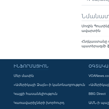
Նմանա
Մոդին Պուտին
ավարտին
Հնդկաստանը դ
պատերազմի ֆ
ԻՆՖՈՐՄԱՑԻՈՆ
ՕԳՏԱԿԱ
Մեր մասին
VOANews.c
Learning English
«Ամերիկայի Ձայն»-ի կանոնադրություն
«Ամերիկայի
Կայքի հասանելիություն
BBG Direct
ՀԵՏԵՒԵՔ ՄԵԶ
Կառավարիչների խորհուրդ
ԱՄՆ-ի պաշ