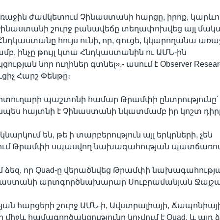
ռաջին ժամկետում Չինաստանի հարցը, իրոք, կարևոր
Չինաստանի շուրջ բանավեճը տեղափոխվեց այլ մակ
 Հնդկաստանը հույս ունի, որ, գուցե, կկարողանա առա
ամբ, ինչը թույլ կտա Հնդկաստանին ու ԱՄՆ-ին
ւթյան նոր ուղիներ գտնել»,- ասում է Observer Researc
ւցիչ Հարշ Փենթը։
տուղարի պաշտոնի համար Թրամփի ընտրությունը՝
ւյնպես հայտնի է Չինաստանի նկատմամբ իր կոշտ դիր
ակնարկում են, թե ի տարբերություն այլ երկրների, չեն
ում Թրամփի սպասվող նախագահության պատճառով
եմ ձեզ, որ Quad-ը վերածնվեց Թրամփի նախագահությա
դկաստանի արտգործնախարար Սուբրամանյան Ջայշա
ան հարցերի շուրջ ԱՄՆ-ի, Ավստրալիայի, Ճապոնիայի
միջև համագործակցությունը կոչվում է Quad, և այդ