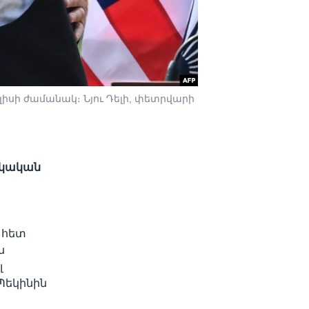
սի ժամանակ։ Նյու Դելի, փետրվարի
ը
նդկական
 հետ
ն
լ
Պեկինին