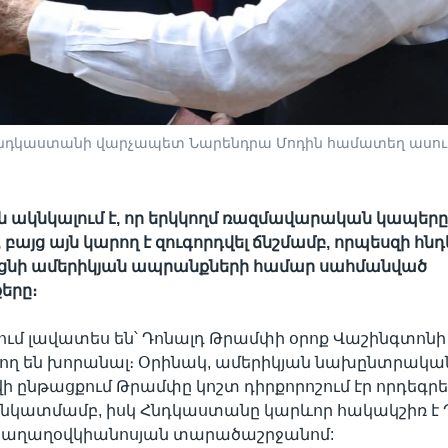
նդկաստանի վարչապետ Նարենդրա Մոդին համատեղ ասուլի
 ակնկալում է, որ երկկողմ ռազմավարական կապեր
 բայց այն կարող է զուգորդվել ճնշմամբ, որպեսզի հ
եցնի ամերիկյան ապրանքների համար սահմանված
երը։
ւմ լավատես են՝ Դոնալդ Թրամփի օրոք Վաշինգտոնի
ող են խորանալ։ Օրինակ, ամերիկյան նախընտրակա
 ընթացքում Թրամփը կոշտ դիրքորոշում էր որդեգրե
նկատմամբ, իսկ Հնդկաստանը կարևոր հակակշիռ է 
աղաղօվկիանոսյան տարածաշրջանոմ: