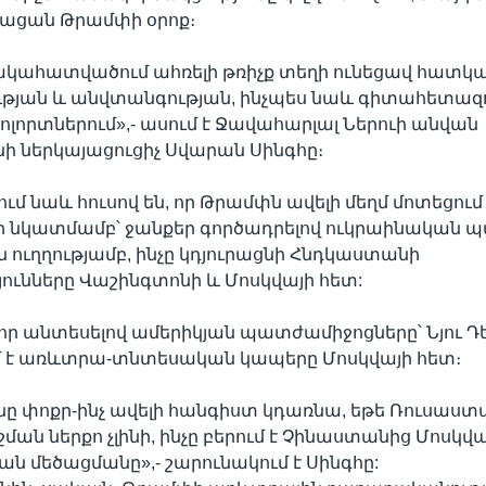
ացան Թրամփի օրոք։
ակահատվածում ահռելի թռիչք տեղի ունեցավ հատկ
յան և անվտանգության, ինչպես նաև գիտահետա
լորտներում»,- ասում է Ջավահարլալ Ներուի անվան
ի ներկայացուցիչ Սվարան Սինգհը։
մ նաև հուսով են, որ Թրամփն ավելի մեղմ մոտեցում
 նկատմամբ՝ ջանքեր գործադրելով ուկրաինական 
ուղղությամբ, ինչը կդյուրացնի Հնդկաստանի
ունները Վաշինգտոնի և Մոսկվայի հետ:
 որ անտեսելով ամերիկյան պատժամիջոցները՝ Նյու Դե
մ է առևտրա-տնտեսական կապերը Մոսկվայի հետ։
ը փոքր-ինչ ավելի հանգիստ կդառնա, եթե Ռուսաստ
ման ներքո չլինի, ինչը բերում է Չինաստանից Մոսկվա
ն մեծացմանը»,- շարունակում է Սինգհը: