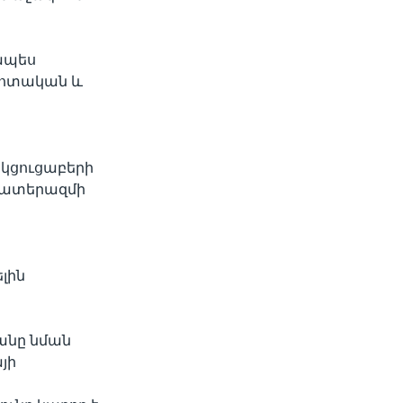
ապես
զոտական և
 կցուցաբերի
պատերազմի
լին
անը նման
յի