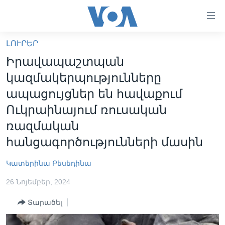
Մատչելի
հղումներ
անցնել
ԼՈՒՐԵՐ
հիմնական
ԳԼԽԱՎՈՐ ԷՋ
Իրավապաշտպան
բովանդակությանը
ԼՈՒՐԵՐ
անցնել
կազմակերպությունները
հիմնական
ՍՓՅՈՒՌՔ
ապացույցներ են հավաքում
բովանդակությանը
ՏԵՍԱՆՅՈՒԹԵՐ
Ուկրաինայում ռուսական
հիմնական
բովանդակություն
ռազմական
ՖԻԼՄԵՐ
հանցագործությունների մասին
ՄԵՐ ՄԱՍԻՆ
ՖԻԼՄԵՐ
ՈՒԿՐԱԻՆԱԿԱՆ ՊԱՏԵՐԱԶՄ
IN ENGLISH
ՄԵՐ ՄԱՍԻՆ
Կատերինա Բեսեդինա
«ԱՄԵՐԻԿԱՅԻ ՁԱՅՆ»-Ի ԿԱՆՈՆԱԴՐՈՒԹՅՈՒՆ
26 Նոյեմբեր, 2024
Learning English
ԿԱՊ ՄԵԶ ՀԵՏ
Տարածել
ՀԵՏԵՒԵՔ ՄԵԶ