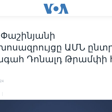
 Փաշինյանի
խոսազրույցը ԱՄՆ ընտ
գահ Դոնալդ Թրամփի 
024