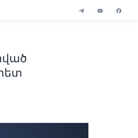
րված
հետ