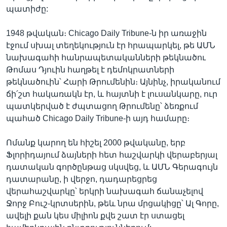
պատիժը:
1948 թվական։ Chicago Daily Tribune-ն իր առաջին
էջում սխալ տեղեկություն էր հրապարկել, թե ԱՄՆ
նախագահի հանրապետականների թեկնածու
Թոմաս Դյուին հաղթել է դեմոկրատների
թեկնածուին՝ Հարի Թրումենին։ Այնինչ, իրականում
ճի՛շտ հակառակն էր, և հայտնի է լուսանկարը, ուր
պատկերված է ժպտացող Թրումենը՝ ձեռքում
պահած Chicago Daily Tribune-ի այդ համարը։
Ոմանք կարող են հիշել 2000 թվականը, երբ
Ֆլորիդայում ձայների հետ հաշվարկի վերաբերյալ
դատական գործընթաց սկսվեց, և ԱՄՆ Գերագույն
դատարանը, ի վերջո, դադարեցրեց
վերահաշվարկը՝ երկրի նախագահ ճանաչելով
Ջորջ Բուշ-կրտսերին, թեև նրա մրցակիցը՝ Ալ Գորը,
ավելի քան կես միլիոն քվե շատ էր ստացել