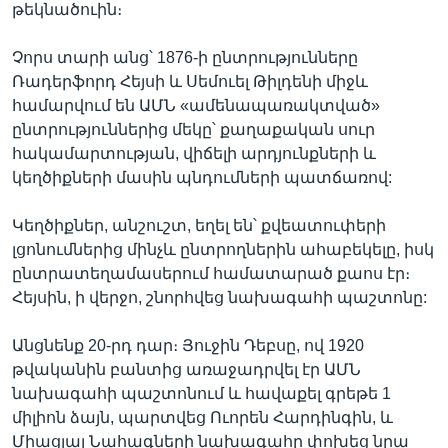
թեկնածուին։
Չորս տարի անց՝ 1876-ի ընտրությունները
Ռադերֆորդ Հեյսի և Սեմուել Թիլդենի միջև
համարվում են ԱՄՆ «ամենապառակտված»
ընտրություններից մեկը՝ քաղաքական սուր
հակամարտության, վիճելի արդյունքների և
կեղծիքների մասին պնդումների պատճառով:
Կեղծիքներ, անշուշտ, եղել են՝ քվեատուփերի
լցոնումներից մինչև ընտրողներին ահաբեկելը, իսկ
ընտրատեղամասերում համատարած քաոս էր։
Հեյսին, ի վերջո, շնորհվեց նախագահի պաշտոնը:
Անցնենք 20-րդ դար։ Յուջին Դեբսը, ով 1920
թվականին բանտից առաջադրվել էր ԱՄՆ
նախագահի պաշտոնում և հավաքել գրեթե 1
միլիոն ձայն, պարտվեց Ուորեն Հարդինգին, և
Միացյալ Նահագների նախագահը փոխեց նրա