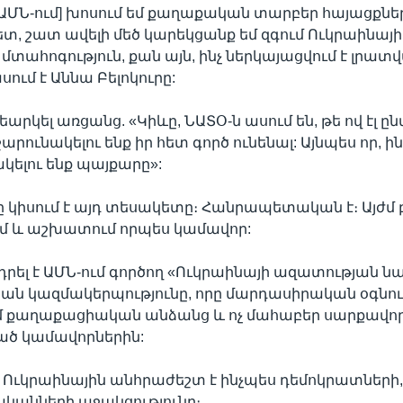
[ԱՄՆ-ում] խոսում եմ քաղաքական տարբեր հայացքներ
տ, շատ ավելի մեծ կարեկցանք եմ զգում Ուկրաինա
 մտահոգություն, քան այն, ինչ ներկայացվում է լրա
սում է Աննա Բելոկուրը:
արկել առցանց. «Կիևը, ՆԱՏՕ-ն ասում են, թե ով էլ ը
րունակելու ենք իր հետ գործ ունենալ: Այնպես որ, ինչ
ակելու ենք պայքարը»:
ը կիսում է այդ տեսակետը։ Հանրապետական է։ Այժմ 
ւմ և աշխատում որպես կամավոր:
դրել է ԱՄՆ-ում գործող «Ուկրաինայի ազատության 
ն կազմակերպությունը, որը մարդասիրական օգնութ
 քաղաքացիական անձանց և ոչ մահաբեր սարքավոր
ած կամավորներին:
 Ուկրաինային անհրաժեշտ է ինչպես դեմոկրատների, 
անների աջակցությունը։