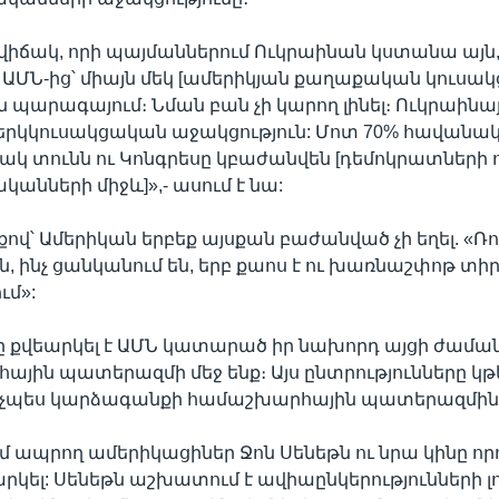
վիճակ, որի պայմաններում Ուկրաինան կստանա այն,
 ԱՄՆ-ից՝ միայն մեկ [ամերիկյան քաղաքական կուսակ
 պարագայում։ Նման բան չի կարող լինել։ Ուկրաինա
երկկուսակցական աջակցություն: Մոտ 70% հավանակ
ակ տունն ու Կոնգրեսը կբաժանվեն [դեմոկրատների 
նների միջև]»,- ասում է նա:
քով՝ Ամերիկան երբեք այսքան բաժանված չի եղել. «Ռ
, ինչ ցանկանում են, երբ քաոս է ու խառնաշփոթ տի
ւմ»:
ը քվեարկել է ԱՄՆ կատարած իր նախորդ այցի ժամա
յին պատերազմի մեջ ենք։ Այս ընտրությունները կթե
նչպես կարձագանքի համաշխարհային պատերազմին
մ ապրող ամերիկացիներ Ջոն Սենեթն ու նրա կինը որո
րկել: Սենեթն աշխատում է ավիաընկերությունների 