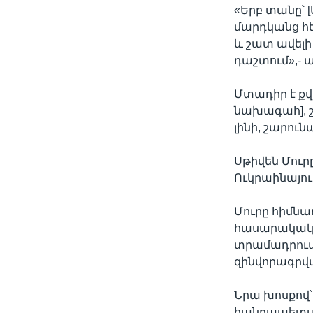
«Երբ տանը՝ 
մարդկանց հե
և շատ ավելի
դաշտում»,- ա
Մտադիր է քվե
նախագահ], շա
լինի, շարուն
Սթիվեն Մուր
Ուկրաինայո
Մուրը հիմնա
հասարակակա
տրամադրում
զինվորագրվ
Նրա խոսքով՝
հանրապետակ