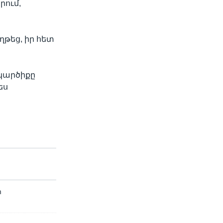
րում,
ղթեց, իր հետ
 կարծիքը
ես
ր