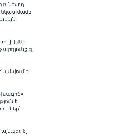
 ունեցող
յի նկատմամբ
տվական
նտրվի [ԱՄՆ
 արդյունք էլ
բնակվում է
նախագիծ»
յուն է
ումներ՝
այնպես էլ