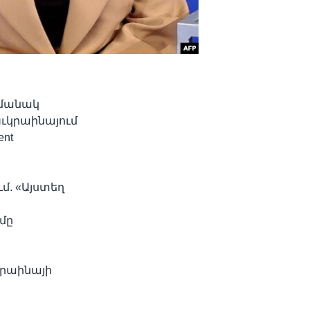
ամանակ
Ուկրաինայում
ent
ւմ. «Այստեղ
ս
զմը
ւկրաինայի