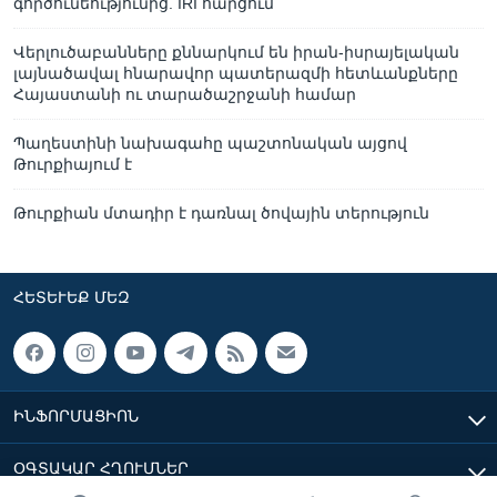
գործունեությունից. IRI հարցում
Վերլուծաբանները քննարկում են իրան-իսրայելական
լայնածավալ հնարավոր պատերազմի հետևանքները
Հայաստանի ու տարածաշրջանի համար
Պաղեստինի նախագահը պաշտոնական այցով
Թուրքիայում է
Թուրքիան մտադիր է դառնալ ծովային տերություն
ՀԵՏԵՒԵՔ ՄԵԶ
ԻՆՖՈՐՄԱՑԻՈՆ
ՕԳՏԱԿԱՐ ՀՂՈՒՄՆԵՐ