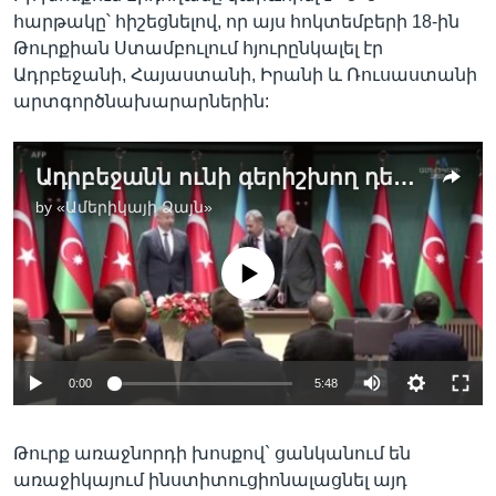
հարթակը՝ հիշեցնելով, որ այս հոկտեմբերի 18-ին
Թուրքիան Ստամբուլում հյուրընկալել էր
Ադրբեջանի, Հայաստանի, Իրանի և Ռուսաստանի
արտգործնախարարներին:
Ադրբեջանն ունի գերիշխող դեր թուրք-ադրբեջանական դաշինքում. Գարո Փայլյան
by
«Ամերիկայի Ձայն»
No media source currently available
0:00
5:48
Թուրք առաջնորդի խոսքով` ցանկանում են
առաջիկայում ինստիտուցիոնալացնել այդ