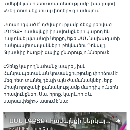
ամերիկյան հեռուստատեսությամբ՝ խաղալով
«Կեղտոտ սեքսուալ փողեր» դրամայում:
Մտահոգված է՝ դժվարությամբ ձեռք բերված
ԼԳԲՏՔ+ համայնքի իրավունքները կարող են
հայտնվել վտանգի ներքո, եթե ԱՄՆ նախագահի
հանրապետականների թեկնածու Դոնալդ
Թրամփը հաղթի գալիք ընտրություններում:
«Չենք կարող նահանջ ապրել, իսկ
Հանրապետական կուսակցությունը փորձում է
մեզ հետ տանել դեպի այն ժամանակներ, երբ
միայն որոշակի քանակությամբ մարդիկ ունեին
իրավունքներ։ Սա, իրոք, կարևոր է և
սարսափելի»,- ասում է նա:
ԱՄՆ ԼԳԲՏՔ+ համայնքի ներկայացուցիչների քվեները կարող են ազդել հատկապես տատանվող յոթ նահանգներում
by
«Ամերիկայի Ձայն»