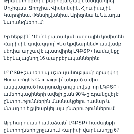
Թրամփի օգտին քարոզարշավ է անցկացրել
Միչիգան, Ջորջիա, Վիսկոնսին, Հյուսիսային
Կարոլինա, Փենսիլվանիա, Արիզոնա և Նևադա
նահանգներում:
Իր հերթին՝ Դեմոկրատական ազգային կոմիտեն
Հարիսին գովազդող՝ «Ես կքվեարկեմ» անվամբ
մեդիա արշավ է պատվիրել ԼԳԲՏՔ+ համայնքը
ներկայացնող 16 պարբերականներին:
ԼԳԲՏՔ+ շահերի պաշտպանությամբ զբաղվող
Human Rights Campaign-ի՝ անցած ամիս
անցկացրած հարցումը ցույց տվեց, որ ԼԳԲՏՔ+
ամերիկացիների ավելի քան 90%-ը գրանցվել է
ընտրություններին մասնակցելու համար և
մտադիր է քվեարկել այս ընտրություններում:
Այդ հարցման համաձայն՝ ԼԳԲՏՔ+ համայնքի
ընտրողների շրջանում Հարիսի վարկանիշը 67