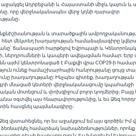
աջակցել Ադրբեջանի և Հայաստանի միջև կայուն և
նը, որը վերջնականապես վերջ կդնի դարավոր
թյանը։
ինքնիշխանության և տարածքային ամբողջականությ
հետ մեկտեղ խաղաղության համաձայնագիրը կվեր
նը՝ ճանապարհ հարթելով Եվրոպայի և Կենտրոնակ
, ներդրումների և կապերի ավելացման համար: Երբ
ւնն այժմ կենտրոնացած է Բաքվի վրա COP29-ի համար
յուն ունեք համաշխարհային հանրությանը ցույց տալ
ունը խաղաղությանը: Ինչպես գիտեք, խաղաղության
րի մնացած կետերի վերջնականացումը կպահանջի
կան մոտեցում և փոխզիջում բոլոր կողմերից։ Բայց 
զլանա օգտվել այս հնարավորությունից, և ես Ձեզ հորդո
ին հասցնել պայմանագիրը։
 Ձեզ վստահեցնել, որ ես աջակցում եմ այս գործին: Ի
եռնարկել համարձակ նախաձեռնություններ, որոնք
պարհը դեպի խաղաղություն: Ես խնդրել եմ Եվրոպայ