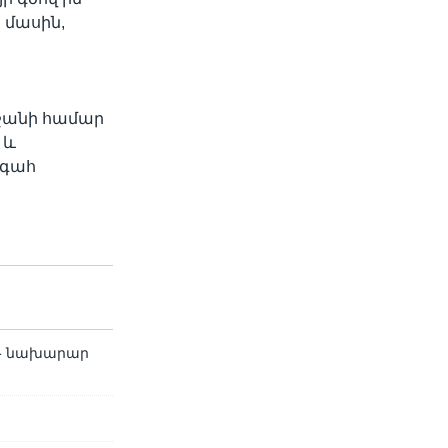
 մասին,
րջանի համար
 և
ագահ
ԱԳ նախարար