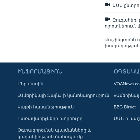
ԱՄՆ ընտրու
Զուգահեռ,
ոլորտներում․ 
Վաշինգտոնն ա
խաղաղության
ԻՆՖՈՐՄԱՑԻՈՆ
ՕԳՏԱԿԱ
Մեր մասին
VOANews.c
Learning English
«Ամերիկայի Ձայն»-ի կանոնադրություն
«Ամերիկայի
Կայքի հասանելիություն
BBG Direct
ՀԵՏԵՒԵՔ ՄԵԶ
Կառավարիչների խորհուրդ
ԱՄՆ-ի պաշ
Օգտագործման պայմանները և
գաղտնիության ծանուցումը
Լեզուներ