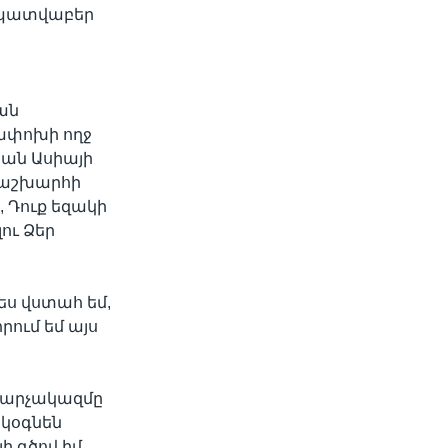
 պատվաբեր
ան
ափոխի ողջ
ան Ասիայի
 աշխարհի
, Դուք եզակի
ու Ձեր
ես վստահ եմ,
րում եմ այս
մ վարչակազմը
 կօգնեն
ի գծով իմ