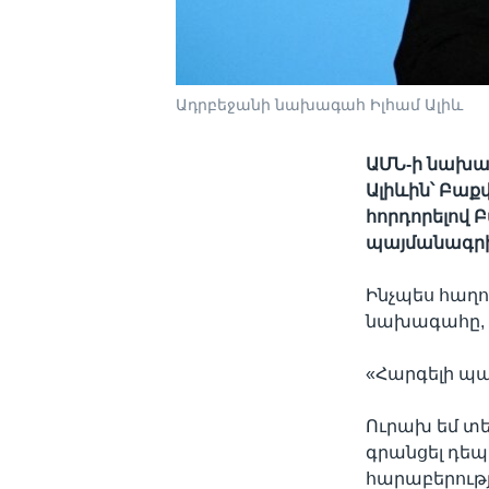
Ադրբեջանի նախագահ Իլհամ Ալիև
ԱՄՆ-ի նախա
Ալիևին՝ Բաք
հորդորելով
պայմանագրի
Ինչպես հաղո
նախագահը, մ
«Հարգելի պ
Ուրախ եմ տե
գրանցել դեպ
հարաբերությ