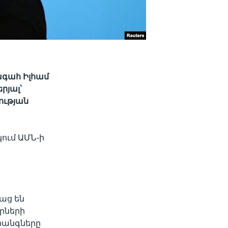
ագահ Իլհամ
րյալ՝
ության
ում ԱՄՆ-ի
աց են
րների
ահանգները