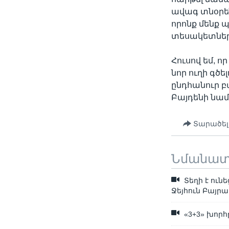
ավագ տնօրեն
որոնք մենք 
տեսակետներ
Հուսով եմ, 
նոր ուղի գծ
ընդհանուր բ
Բայդենի նամ
Տարածել
Նմանա
Տեղի է ու
Ջեյհուն Բայր
«3+3» խոր