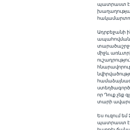
պատրաստ է 
խաղաղությա
հակամարտու
Ադրբեջանի 
ապահովման 
տարածաշրջա
միջև առևտրի
ուշադրությո
հնարավորութ
նվիրվածությ
համաձայնագ
ստեղծագործա
որ Դուք չեք 
տարի ավարտ
Ես ուզում եմ
պատրաստ է ձ
հարթել ճանա