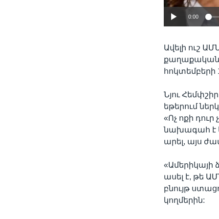
0:00
Ավելի ուշ Ա
քաղաքական հ
հոկտեմբերի 16
Նյու Հեմփշ
եթերում ներ
«Ոչ ոքի դուր
նախագահ է եղ
արել, այս ժա
«Ամերիկայի 
ասել է, թե 
բնույթ ստա
կողմերին: