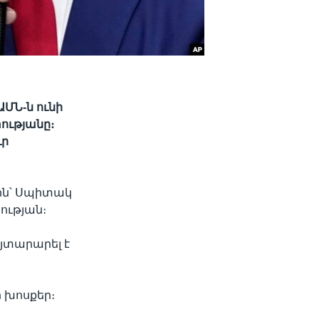
ՄՆ-ն ունի
ությանը։
ւր
ին՝ Սպիտակ
ության։
այտարարել է
 խոսքեր։