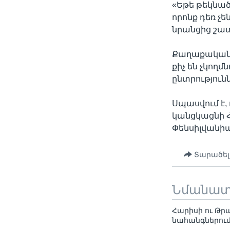
«Եթե թեկնա
որոնք դեռ չե
նրանցից շատ
Քաղաքական 
քիչ են չկող
ընտրությունն
Սպասվում է
կանցկացնի Հ
Փենսիլվանիա
Տարածել
Նմանա
Հարիսի ու Թր
նահանգներու