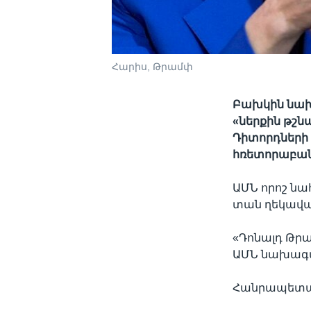
Հարիս, Թրամփ
Բախկին նախ
«ներքին թշն
Դիտորդների 
հռետորաբանո
ԱՄՆ որոշ ն
տան ղեկավար
«Դոնալդ Թրա
ԱՄՆ նախագա
Հանրապետակա