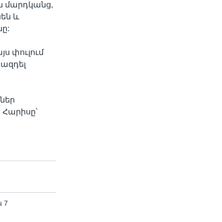
ն մարդկանց,
նեն և
նը:
ս փուլում
 ազդել
ներ
։ Հարիսը՝
 7