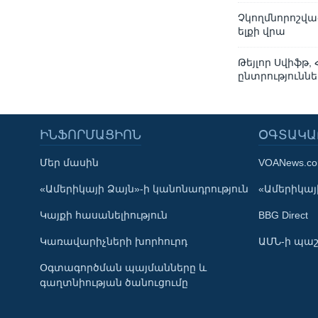
Չկողմնորոշվա
ելքի վրա
Թեյլոր Սվիֆթ,
ընտրություննե
ԻՆՖՈՐՄԱՑԻՈՆ
ՕԳՏԱԿԱ
Մեր մասին
VOANews.c
Learning English
«Ամերիկայի Ձայն»-ի կանոնադրություն
«Ամերիկայի
Կայքի հասանելիություն
BBG Direct
ՀԵՏԵՒԵՔ ՄԵԶ
Կառավարիչների խորհուրդ
ԱՄՆ-ի պաշ
Օգտագործման պայմանները և
գաղտնիության ծանուցումը
Լեզուներ