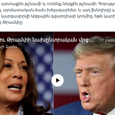
 արտաքին թշնամի և ունենք ներքին թշնամի։ Գոյությո
, արմատական-ձախ խելագարներ, և այդ [խնդիրը] 
 կարգավորվի Ազգային գվարդիայի կողմից, եթե կարիք
լդ Թրամփը:
Հարիսի ու Թրամփի նախընտրական մրցակցությունը թեժանում է
EMBE
յի Ձայն»
No media source currently available