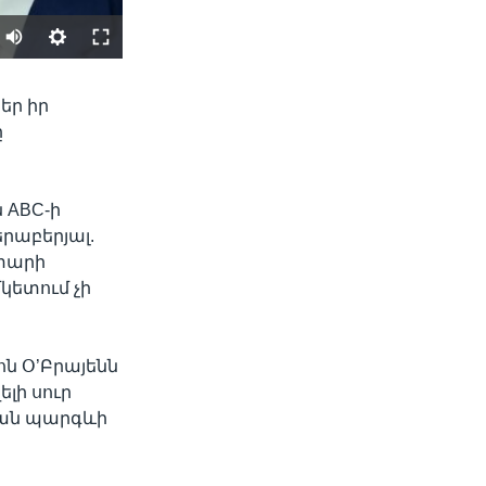
SHARE
եր իր
ը
 ABC-ի
րաբերյալ.
 տարի
մկետում չի
width
px
ոն Օ’Բրայենն
լի սուր
կան պարգևի