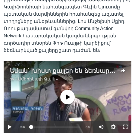
Կալիֆոռնիայի նահանգապետ Գևին Նյուսոմը
պետական մարմիններին հրահանգեց ազատել
փողոցները անօթևաններից։ Լոս Անջելեսի Սքիդ
Ռոու թաղամասում գտնվող Community Action
Network հասարակական կազմակերպության
գործադիր տնօրեն Փիթ Ուայթի կարծիքով՝
ձեռնարկված քայլերը շատ դաժան են։
Նման՝ խիստ քայլեր են ձեռնարկվել ամերիկյան բարձր դատարանի հունիսյան որոշումից հետո
by
«Ամերիկայի Ձայն»
No media source currently available
0:00
3:01