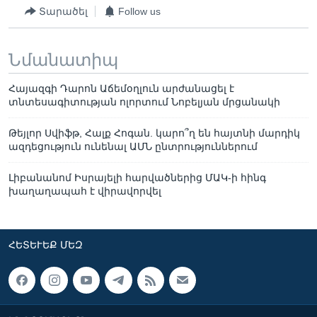
Տարածել
Follow us
Նմանատիպ
Հայազգի Դարոն Աճեմօղլուն արժանացել է
տնտեսագիտության ոլորտում Նոբելյան մրցանակի
Թեյլոր Սվիֆթ, Հալք Հոգան. կարո՞ղ են հայտնի մարդիկ
ազդեցություն ունենալ ԱՄՆ ընտրություններում
Լիբանանոմ Իսրայելի հարվածներից ՄԱԿ-ի հինգ
խաղաղապահ է վիրավորվել
ՀԵՏԵՒԵՔ ՄԵԶ