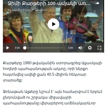
Ջիմի Քարթերի 100-ամյակի առթիվ Միացյալ Նահանգներում անդրադարձել են նրա թողած ժառանգությանը
by
«Ամերիկայի Ձայն»
No media source currently available
0:00
3:09
Քարթերը 1980 թվականին ստորագրեց Ալյասկայի
հողերի պահպանության ակտը, որի ներքո
հայտնվեց ավելի քան 40.5 միլիոն հեկտար
տարածք:
Ջոնաթան Ալթերը նշում է՝ այն համարվում է երբևէ
ընդունված ու շրջակա միջավայրի
պահպանությանը վերաբերող ամենակարևոր