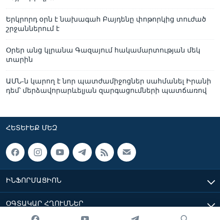
Երկրորդ օրն է նախագահ Բայդենը փոթորկից տուժած
շրջաններում է
Օրեր անց կլրանա Գազայում հակամարտության մեկ
տարին
ԱՄՆ-ն կարող է նոր պատժամիջոցներ սահմանել Իրանի
դեմ՝ մերձավորարևելյան զարգացումների պատճառով
ՀԵՏԵՒԵՔ ՄԵԶ
ԻՆՖՈՐՄԱՑԻՈՆ
ՕԳՏԱԿԱՐ ՀՂՈՒՄՆԵՐ