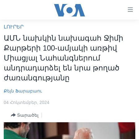
Մատչելի
հղումներ
անցնել
ԼՈՒՐԵՐ
հիմնական
ԳԼԽԱՎՈՐ ԷՋ
ԱՄՆ նախկին նախագահ Ջիմի
բովանդակությանը
ԼՈՒՐԵՐ
անցնել
Քարթերի 100-ամյակի առթիվ
հիմնական
ՍՓՅՈՒՌՔ
Միացյալ Նահանգներում
բովանդակությանը
ՏԵՍԱՆՅՈՒԹԵՐ
անդրադարձել են նրա թողած
հիմնական
բովանդակություն
ժառանգությանը
ՖԻԼՄԵՐ
ՄԵՐ ՄԱՍԻՆ
ՖԻԼՄԵՐ
Քեյն Ֆարաբաու
ՈՒԿՐԱԻՆԱԿԱՆ ՊԱՏԵՐԱԶՄ
IN ENGLISH
ՄԵՐ ՄԱՍԻՆ
04 Հոկտեմբեր, 2024
«ԱՄԵՐԻԿԱՅԻ ՁԱՅՆ»-Ի ԿԱՆՈՆԱԴՐՈՒԹՅՈՒՆ
Տարածել
Learning English
ԿԱՊ ՄԵԶ ՀԵՏ
ՀԵՏԵՒԵՔ ՄԵԶ