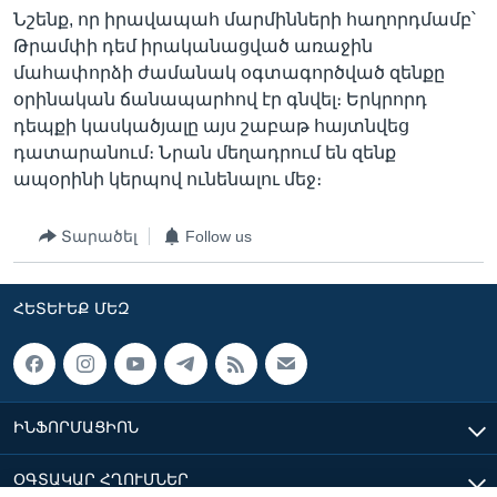
Նշենք, որ իրավապահ մարմինների հաղորդմամբ՝
Թրամփի դեմ իրականացված առաջին
մահափորձի ժամանակ օգտագործված զենքը
օրինական ճանապարհով էր գնվել։ Երկրորդ
դեպքի կասկածյալը այս շաբաթ հայտնվեց
դատարանում։ Նրան մեղադրում են զենք
ապօրինի կերպով ունենալու մեջ։
Տարածել
Follow us
ՀԵՏԵՒԵՔ ՄԵԶ
ԻՆՖՈՐՄԱՑԻՈՆ
ՕԳՏԱԿԱՐ ՀՂՈՒՄՆԵՐ