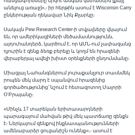
հանցագործները երկու անգամ կմտածեին [քայլ
անելուց առաջ]»,- իր հերթին ասում է Wisconsin Carry
ընկերության ղեկավար Նիկ Քլարկը։
Սակայն Pew Research Center-ի տվյալները վկայում
են, որ ամերիկացիների մեծամասնությունն,
այդուհանդերձ, կարծում է, որ ԱՄՆ-ում չափազանց
դյուրին է զենք ձեռք բերելը և կողմ են հրազենի
վերաբերյալ ավելի խիստ օրենքների ընդունմանը։
Միացյալ Նահանգներում յուրաքանչյուր տասնմեկ
րոպեն մեկ մարդ է սպանվում հրազենից
գործածությունից՝ նշում է հետազոտող Մալորի
Օ'Բրայանը։
«Մինչև 17 տարեկան երիտասարդների
պարագայում մահվան թիվ մեկ պատճառը զենքն
է։ Ներկայում զենքով ինքնասպանությունների
ամենաբարձր ցուցանիշն ունենք»,- ասում է