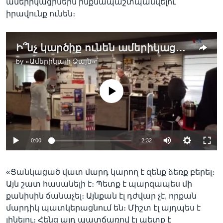
ամերիկացիներն ինքնապաշտպանվելու
իրավունք ունեն։
Ի՞նչ կարծիք ունեն ամերիկացի զենքի սեփականատերերը հրազեն ունենալու հարցում Թրամփի դեմ մահափորձերից հետո
by
«Ամերիկայի Ձայն»
No media source currently available
0:00
2:32
«Ցանկացած վատ մարդ կարող է զենք ձեռք բերել։
Այն շատ հասանելի է։ Պետք է պարզապես մի
քանիսին ճանաչել։ Այնքան էլ դժվար չէ, որքան
մարդիկ պատկերացնում են։ Միշտ էլ այդպես է
լինելու։ Հենց այդ պատճառով էլ պետք է