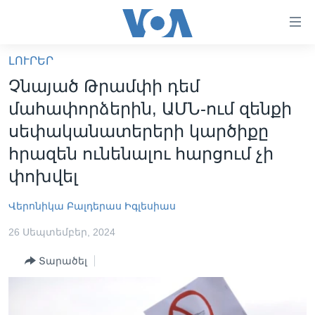
Մատչելի
հղումներ
անցնել
ԼՈՒՐԵՐ
հիմնական
ԳԼԽԱՎՈՐ ԷՋ
Չնայած Թրամփի դեմ
բովանդակությանը
ԼՈՒՐԵՐ
անցնել
մահափորձերին, ԱՄՆ-ում զենքի
հիմնական
ՍՓՅՈՒՌՔ
սեփականատերերի կարծիքը
բովանդակությանը
ՏԵՍԱՆՅՈՒԹԵՐ
հրազեն ունենալու հարցում չի
հիմնական
բովանդակություն
փոխվել
ՖԻԼՄԵՐ
ՄԵՐ ՄԱՍԻՆ
ՖԻԼՄԵՐ
Վերոնիկա Բալդերաս Իգլեսիաս
ՈՒԿՐԱԻՆԱԿԱՆ ՊԱՏԵՐԱԶՄ
IN ENGLISH
ՄԵՐ ՄԱՍԻՆ
26 Սեպտեմբեր, 2024
«ԱՄԵՐԻԿԱՅԻ ՁԱՅՆ»-Ի ԿԱՆՈՆԱԴՐՈՒԹՅՈՒՆ
Տարածել
Learning English
ԿԱՊ ՄԵԶ ՀԵՏ
ՀԵՏԵՒԵՔ ՄԵԶ