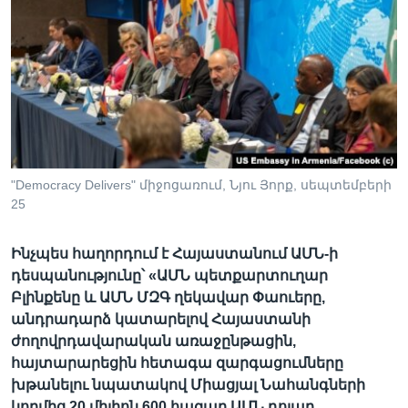
Լեզուներ
"Democracy Delivers" միջոցառում, Նյու Յորք, սեպտեմբերի
25
Ինչպես հաղորդում է Հայաստանում ԱՄՆ-ի
դեսպանությունը՝ «ԱՄՆ պետքարտուղար
Բլինքենը և ԱՄՆ ՄԶԳ ղեկավար Փաուերը,
անդրադարձ կատարելով Հայաստանի
ժողովրդավարական առաջընթացին,
հայտարարեցին հետագա զարգացումները
խթանելու նպատակով Միացյալ Նահանգների
կողմից 20 միլիոն 600 հազար ԱՄՆ դոլար