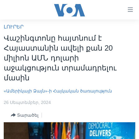
Մատչելի
հղումներ
անցնել
ԼՈՒՐԵՐ
հիմնական
ԳԼԽԱՎՈՐ ԷՋ
Վաշինգտոնը հայտնում է
բովանդակությանը
ԼՈՒՐԵՐ
անցնել
Հայաստանին ավելի քան 20
հիմնական
ՍՓՅՈՒՌՔ
միլիոն ԱՄՆ դոլարի
բովանդակությանը
ՏԵՍԱՆՅՈՒԹԵՐ
աջակցություն տրամադրելու
հիմնական
բովանդակություն
մասին
ՖԻԼՄԵՐ
ՄԵՐ ՄԱՍԻՆ
ՖԻԼՄԵՐ
«Ամերիկայի Ձայն»-ի Հայկական ծառայություն
ՈՒԿՐԱԻՆԱԿԱՆ ՊԱՏԵՐԱԶՄ
IN ENGLISH
ՄԵՐ ՄԱՍԻՆ
26 Սեպտեմբեր, 2024
«ԱՄԵՐԻԿԱՅԻ ՁԱՅՆ»-Ի ԿԱՆՈՆԱԴՐՈՒԹՅՈՒՆ
Տարածել
Learning English
ԿԱՊ ՄԵԶ ՀԵՏ
ՀԵՏԵՒԵՔ ՄԵԶ