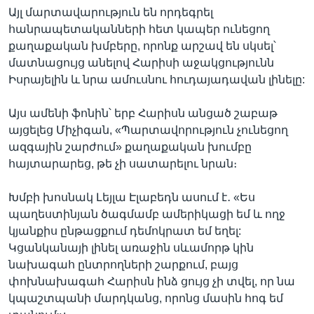
Այլ մարտավարություն են որդեգրել
հանրապետականների հետ կապեր ունեցող
քաղաքական խմբերը, որոնք արշավ են սկսել՝
մատնացույց անելով Հարիսի աջակցությունն
Իսրայելին և նրա ամուսնու հուդայադավան լինելը:
Այս ամենի ֆոնին՝ երբ Հարիսն անցած շաբաթ
այցելեց Միչիգան, «Պարտավորություն չունեցող
ազգային շարժում» քաղաքական խումբը
հայտարարեց, թե չի սատարելու նրան։
Խմբի խոսնակ Լեյլա Էլաբեդն ասում է․ «Ես
պաղեստինյան ծագմամբ ամերիկացի եմ և ողջ
կյանքիս ընթացքում դեմոկրատ եմ եղել:
Կցանկանայի լինել առաջին սևամորթ կին
նախագահ ընտրողների շարքում, բայց
փոխնախագահ Հարիսն ինձ ցույց չի տվել, որ նա
կպաշտպանի մարդկանց, որոնց մասին հոգ եմ