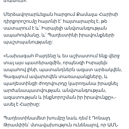
տանում»:
Մերձավորարևելյան հարցում Քամալա Հարիսի
դիրքորոշումը հայտնի է՝ հայտարարել է, թե
սատարում է և՛ Իսրայելի անվտանգության
ապահովմանը, և՛ Պաղեստինի իրավունքների
պաշտպանությանը:
«Նախագահ Բայդենը և ես աշխատում ենք վերջ
տալ այս պատերազմին, որպեսզի Իսրայելն
ապահով լինի, պատանդներն ազատ արձակվեն,
Գազայում ավարտվեն տառապանքները, և
պաղեստինցի ժողովուրդը կարողանա իրացնել
արժանապատվության, անվտանգության,
ազատության և ինքնորոշման իր իրավունքը»,-
ասել է Հարիսը:
Պաղեստինամետ խումբը նաև դեմ է Դոնալդ
Թրամփին՝ մտավախություն ունենալով, որ ԱՄՆ