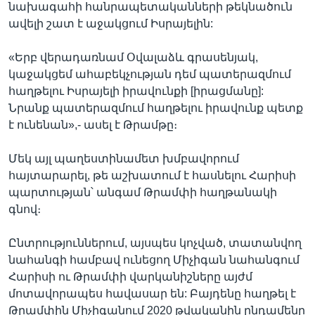
նախագահի հանրապետականների թեկնածուն
ավելի շատ է աջակցում Իսրայելին:
«Երբ վերադառնամ Օվալաձև գրասենյակ,
կաջակցեմ ահաբեկչության դեմ պատերազմում
հաղթելու Իսրայելի իրավունքի [իրացմանը]:
Նրանք պատերազմում հաղթելու իրավունք պետք
է ունենան»,- ասել է Թրամթը։
Մեկ այլ պաղեստինամետ խմբավորում
հայտարարել, թե աշխատում է հասնելու Հարիսի
պարտության՝ անգամ Թրամփի հաղթանակի
գնով։
Ընտրություններում, այսպես կոչված, տատանվող
նահանգի համբավ ունեցող Միչիգան նահանգում
Հարիսի ու Թրամփի վարկանիշները այժմ
մոտավորապես հավասար են: Բայդենը հաղթել է
Թրամփին Միչիգանում 2020 թվականին ընդամենը