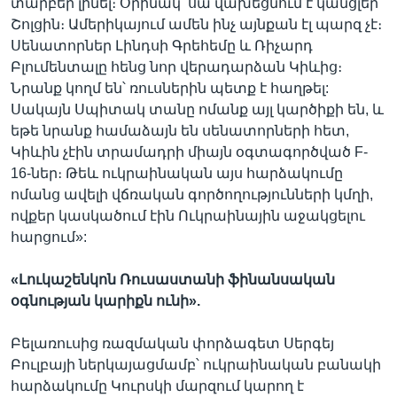
տարբեր լինել։ Օրինակ՝ սա վախեցնում է կանցլեր
Շոլցին։ Ամերիկայում ամեն ինչ այնքան էլ պարզ չէ։
Սենատորներ Լինդսի Գրեհեմը և Ռիչարդ
Բլումենտալը հենց նոր վերադարձան Կիևից։
Նրանք կողմ են՝ ռուսներին պետք է հաղթել:
Սակայն Սպիտակ տանը ոմանք այլ կարծիքի են, և
եթե նրանք համաձայն են սենատորների հետ,
Կիևին չէին տրամադրի միայն օգտագործված F-
16-ներ։ Թեև ուկրաինական այս հարձակումը
ոմանց ավելի վճռական գործողությունների կմղի,
ովքեր կասկածում էին Ուկրաինային աջակցելու
հարցում»:
«Լուկաշենկոն Ռուսաստանի ֆինանսական
օգնության կարիքն ունի».
Բելառուսից ռազմական փորձագետ Սերգեյ
Բուլբայի ներկայացմամբ՝ ուկրաինական բանակի
հարձակումը Կուրսկի մարզում կարող է