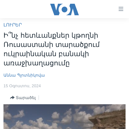
Մատչելի
հղումներ
անցնել
ԼՈՒՐԵՐ
հիմնական
ԳԼԽԱՎՈՐ ԷՋ
Ի՞նչ հետևանքներ կթողնի
բովանդակությանը
ԼՈՒՐԵՐ
անցնել
Ռուսաստանի տարածքում
հիմնական
ՍՓՅՈՒՌՔ
ուկրաինական բանակի
բովանդակությանը
ՏԵՍԱՆՅՈՒԹԵՐ
առաջխաղացումը
հիմնական
բովանդակություն
ՖԻԼՄԵՐ
Աննա Պլոտնիկովա
ՄԵՐ ՄԱՍԻՆ
ՖԻԼՄԵՐ
15 Օգոստոս, 2024
ՈՒԿՐԱԻՆԱԿԱՆ ՊԱՏԵՐԱԶՄ
IN ENGLISH
ՄԵՐ ՄԱՍԻՆ
Տարածել
«ԱՄԵՐԻԿԱՅԻ ՁԱՅՆ»-Ի ԿԱՆՈՆԱԴՐՈՒԹՅՈՒՆ
Learning English
ԿԱՊ ՄԵԶ ՀԵՏ
ՀԵՏԵՒԵՔ ՄԵԶ