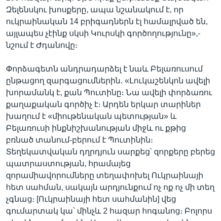
Զելենսկու խոսքերը, ապա նշանակում է, որ
ուկրաինական 14 բրիգադներն էլ համալրված են,
այլապես չէինք սկսի Կուրսկի գործողությունը»,-
նշում է Ժդանովը։
Փորձագետն անդրադարձել է նաև Բելառուսում
ընթացող զարգացումներին․ «Լուկաշենկոն ավելի
խորամանկ է, քան Պուտինը։ Նա ավելի փորձառու
քաղաքական գործիչ է։ Արդեն երկար տարիներ
խաղում է «միութենական պետության» և
Բելառուսի ինքնիշխանության միջև ու քթից
բռնած տանում-բերում է Պուտինին։
Տեղեկատվական դղրդյուն սարքեց՝ զորքերը բերեց
պատրաստության, հրամայեց
զորամիավորումները տեղափոխել Ուկրաինայի
հետ սահման, սակայն արդյունքում ոչ ոք ոչ մի տեղ
չգնաց։ [Ուկրաինայի հետ սահմանին] վեց
գումարտակ կա՝ մինչև 2 հազար հոգանոց։ Բոլորս