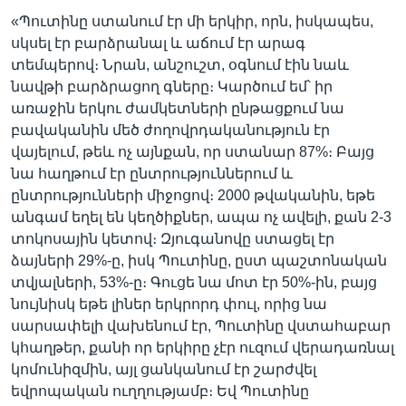
«Պուտինը ստանում էր մի երկիր, որն, իսկապես,
սկսել էր բարձրանալ և աճում էր արագ
տեմպերով։ Նրան, անշուշտ, օգնում էին նաև
նավթի բարձրացող գները։ Կարծում եմ՝ իր
առաջին երկու ժամկետների ընթացքում նա
բավականին մեծ ժողովրդականություն էր
վայելում, թեև ոչ այնքան, որ ստանար 87%։ Բայց
նա հաղթում էր ընտրություններում և
ընտրությունների միջոցով։ 2000 թվականին, եթե
անգամ եղել են կեղծիքներ, ապա ոչ ավելի, քան 2-3
տոկոսային կետով։ Զյուգանովը ստացել էր
ձայների 29%-ը, իսկ Պուտինը, ըստ պաշտոնական
տվյալների, 53%-ը։ Գուցե նա մոտ էր 50%-ին, բայց
նույնիսկ եթե լիներ երկրորդ փուլ, որից նա
սարսափելի վախենում էր, Պուտինը վստահաբար
կհաղթեր, քանի որ երկիրը չէր ուզում վերադառնալ
կոմունիզմին, այլ ցանկանում էր շարժվել
եվրոպական ուղղությամբ։ Եվ Պուտինը