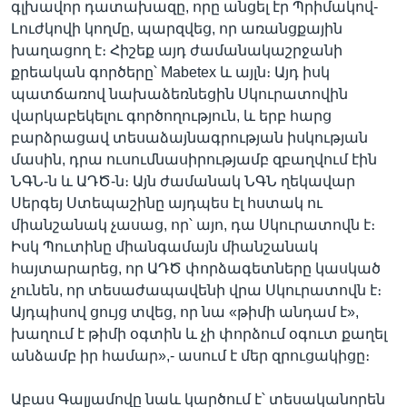
գլխավոր դատախազը, որը անցել էր Պրիմակով-
Լուժկովի կողմը, պարզվեց, որ առանցքային
խաղացող է։ Հիշեք այդ ժամանակաշրջանի
քրեական գործերը՝ Mabetex և այլն։ Այդ իսկ
պատճառով նախաձեռնեցին Սկուրատովին
վարկաբեկելու գործողություն, և երբ հարց
բարձրացավ տեսաձայնագրության իսկության
մասին, դրա ուսումնասիրությամբ զբաղվում էին
ՆԳՆ-ն և ԱԴԾ-ն։ Այն ժամանակ ՆԳՆ ղեկավար
Սերգեյ Ստեպաշինը այդպես էլ հստակ ու
միանշանակ չասաց, որ՝ այո, դա Սկուրատովն է։
Իսկ Պուտինը միանգամայն միանշանակ
հայտարարեց, որ ԱԴԾ փորձագետները կասկած
չունեն, որ տեսաժապավենի վրա Սկուրատովն է։
Այդպիսով ցույց տվեց, որ նա «թիմի անդամ է»,
խաղում է թիմի օգտին և չի փորձում օգուտ քաղել
անձամբ իր համար»,- ասում է մեր զրուցակիցը։
Աբաս Գալյամովը նաև կարծում է՝ տեսականորեն