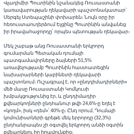
Վլադիմիր Պուտինին նշանակեց Ռուսաստանի
կառավարության ղեկավարի պաշտոնակատար՝
Սերգեյ Ստեպաշինի փոխարեն։ Նույն օրը իր
հեռուստաուղերձում Ելցինը Պուտինին անվանեց
իր իրավահաջորդը՝ որպես պետության ղեկավար։
Մեկ շաբաթ անց Ռուսաստանի երկրորդ
գումարման Պետական դումայի
պատգամավորները ձայների 51,5%
առավելությամբ Պուտինին հաստատեցին
նախարարների կաբինետի ղեկավարի
պաշտոնում։ Ուշագրավ է, որ «ընդդիմադիրների»
մեծ մասը Ռուսաստանի Կոմկուսի
խմբակցությունից էր, և ընդդիմադիր
քվեարկողների ընդհանուր թվի 24,6%-ը եղել է
«կողմ», իսկ «դեմ»՝ 40%-ը։ Ընդ որում, Դումայի
կոմունիստների գրեթե մեկ երրորդը (32,3%)
ընդհանրապես չի օգտվել երկրորդ անձի օգտին
քվեարկելու իր իրավունքից։