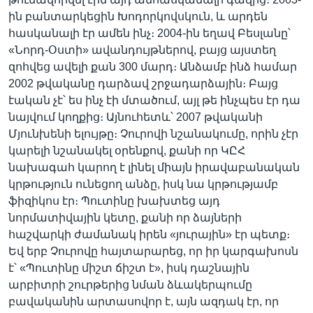
ին բանտարկեցին Խոդորկովսկուն, և արդեն
հասկանալի էր ամեն ինչ։ 2004-ին եղավ Բեսլանը՝
«Նորդ-Օստի» ավանդույթներով, բայց այստեղ
զոհվեց ավելի քան 300 մարդ։ Անձամբ ինձ համար
2002 թվականը դարձավ շրջադարձային։ Բայց
էական չէ՝ ես ինչ էի մտածում, այլ թե ինչպես էր դա
նայվում կողքից։ Այնուհետև՝ 2007 թվականի
Մյունխենի ելույթը։ Չուրովի նշանակումը, որին չէր
կարելի նշանակել օրենքով, քանի որ ԿԸՀ
նախագահ կարող է լինել միայն իրավաբանական
կրթություն ունեցող անձը, իսկ նա կրթությամբ
ֆիզիկոս էր։ Պուտինը խախտեց այդ
նորմատիվային կետը, քանի որ ձայների
հաշվարկի ժամանակ իրեն «յուրային» էր պետք։
Եվ երբ Չուրովը հայտարարեց, որ իր կարգախոսն
է՝ «Պուտինը միշտ ճիշտ է», իսկ դաշնային
արբիտրի շուրթերից նման ձևակերպումը
բավականին արտասովոր է, այն ազդակ էր, որ