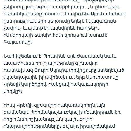
չեկիստը լավագույն տարբերակն է, և ընտրվելու
հեռանկարները խոստումնալից են։ Այն ժամանակ
ընտրությունների կեղծումը եղել է նվազագույն
չափով, և պետք էր ազնվորեն հաղթել»,-
«Ամերիկայի ձայնի» հետ զրույցում ասում է
Գալյամովը։
Նա հիշեցնում է՝ Պուտինն այն ժամանակ նաև
ապացուցեց իր լոյալությունը գլխավոր
դատախազ Յուրի Սկուրատովի շուրջ ստեղծված
սկանդալային իրավիճակում, երբ Սկուրատովը,
Կրեմլի կարծիքով, «անցավ հակառակորդի
կողմը»։
«Իսկ Կրեմլի գլխավոր հակառակորդն այն
ժամանակ Պրիմակով-Լուժկով խմբավորումն էր,
որը ուներ իշխանության գալու բոլոր
հնարավորությունները։ Եվ այդ իրավիճակում