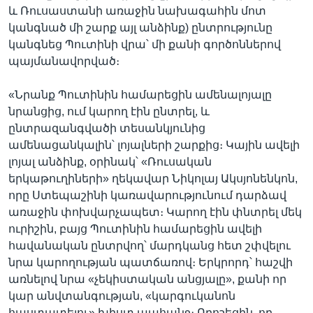
և Ռուսաստանի առաջին նախագահին մոտ
կանգնած մի շարք այլ անձինք) ընտրությունը
կանգնեց Պուտինի վրա՝ մի քանի գործոններով
պայմանավորված։
«Նրանք Պուտինին համարեցին ամենալոյալը
նրանցից, ում կարող էին ընտրել, և
ընտրազանգվածի տեսանկյունից
ամենացանկալին՝ լոյալների շարքից։ Կային ավելի
լոյալ անձինք, օրինակ՝ «Ռուսական
երկաթուղիների» ղեկավար Նիկոլայ Ակսյոնենկոն,
որը Ստեպաշինի կառավարությունում դարձավ
առաջին փոխվարչապետ։ Կարող էին փնտրել մեկ
ուրիշին, բայց Պուտինին համարեցին ավելի
հավանական ընտրվող՝ մարդկանց հետ շփվելու
նրա կարողության պատճառով։ Երկրորդ՝ հաշվի
առնելով նրա «չեկիստական անցյալը», քանի որ
կար անվտանգության, «կարգուկանոն
հաստատելու» խիստ պահանջ։ Որոշեցին, որ