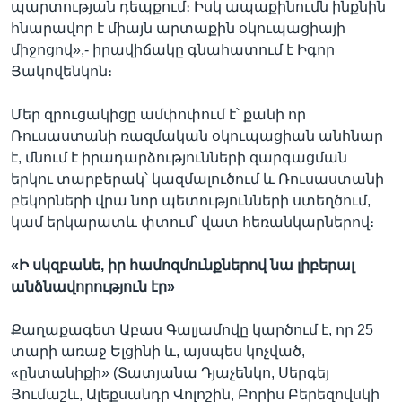
պարտության դեպքում։ Իսկ ապաքինումն ինքնին
հնարավոր է միայն արտաքին օկուպացիայի
միջոցով»,- իրավիճակը գնահատում է Իգոր
Յակովենկոն։
Մեր զրուցակիցը ամփոփում է՝ քանի որ
Ռուսաստանի ռազմական օկուպացիան անհնար
է, մնում է իրադարձությունների զարգացման
երկու տարբերակ՝ կազմալուծում և Ռուսաստանի
բեկորների վրա նոր պետությունների ստեղծում,
կամ երկարատև փտում՝ վատ հեռանկարներով։
«Ի սկզբանե, իր համոզմունքներով նա լիբերալ
անձնավորություն էր»
Քաղաքագետ Աբաս Գալյամովը կարծում է, որ 25
տարի առաջ Ելցինի և, այսպես կոչված,
«ընտանիքի» (Տատյանա Դյաչենկո, Սերգեյ
Յումաշև, Ալեքսանդր Վոլոշին, Բորիս Բերեզովսկի