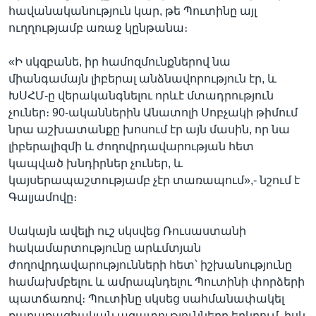
հավանականություն կար, թե Պուտինը այլ
ուղղությամբ առաջ կընթանա։
«Ի սկզբանե, իր համոզմունքներով նա
միանգամայն լիբերալ անձնավորություն էր, և
ԽՍՀՄ-ը վերականգնելու որևէ մտադրություն
չուներ։ 90-ականներին Անատոլի Սոբչակի թիմում
նրա աշխատանքը խոսում էր այն մասին, որ նա
լիբերալիզմի և ժողովրդավարության հետ
կապված խնդիրներ չուներ, և
կայսերապաշտությամբ չէր տառապում»,- նշում է
Գալյամովը։
Սակայն ավելի ուշ սկսվեց Ռուսաստանի
հակամարտությունը արևմտյան
ժողովրդավարությունների հետ՝ իշխանությունը
համախմբելու և ամրապնդելու Պուտինի փորձերի
պատճառով։ Պուտինը սկսեց սահմանափակել
քաղաքացիական ազատությունները երկրում, իսկ