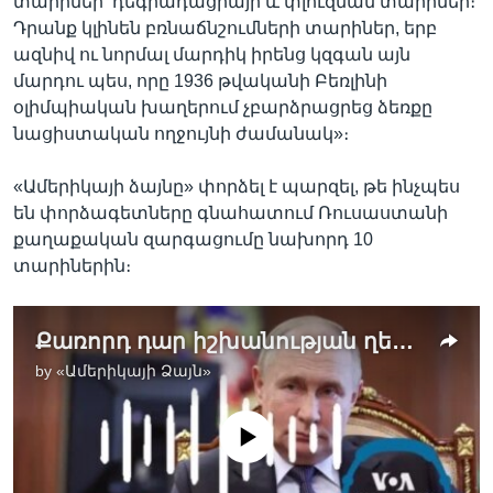
տարիներ՝ դեգրադացիայի և փլուզման տարիներ։
Դրանք կլինեն բռնաճնշումների տարիներ, երբ
ազնիվ ու նորմալ մարդիկ իրենց կզգան այն
մարդու պես, որը 1936 թվականի Բեռլինի
օլիմպիական խաղերում չբարձրացրեց ձեռքը
նացիստական ողջույնի ժամանակ»։
«Ամերիկայի ձայնը» փորձել է պարզել, թե ինչպես
են փորձագետները գնահատում Ռուսաստանի
քաղաքական զարգացումը նախորդ 10
տարիներին։
Քառորդ դար իշխանության ղեկին. ինչպես են փոխվել Պուտինն ու Ռուսաստանը
by
«Ամերիկայի Ձայն»
No media source currently available