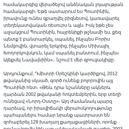
համակարգից վերածելով անձնական լոյալության
համակարգի։ Եթե սատարում ես Պուտինին,
իրավունք ունես զբաղվել բիզնեսով, կառավարել
տեղեկատվական ռեսուրս և այլն։ Իսկ եթե չես
աջակցում Պուտինին, հայրենիքի թշնամի ես, քեզ
պետք է բանտարկել, սպանել, ինչպես Բորիս
Նեմցովին, վտարել երկրից, ինչպես Միխայիլ
Խոդորկովսկուն, կամ սպանել բանտում, ինչպես
Ալեքսեյ Նավալնիին»,- նշում է մեր զրուցակիցը։
Արդյունքում, Դմիտրի Օրեշկինի կարծիքով, 2012
թվականից սկսած, գործ ունենք բոլորովին այլ
Պուտինի հետ։ «Թեև դրա նշանները ակներև
դարձան 2002 թվականի հոկտեմբերին, երբ տեղի
ունեցավ «Նորդ-Օստը»։ Այդ ժամանակ պարզ
դարձավ, որ իրավիճակի վերահսկողությունը
պահպանելու համար նրանք պատրաստ են
զոհաբերել 129 խաղաղ քաղաքացիների, որոնք
թունավորվել էին այդ անհասկանալի գազից։ 2003-