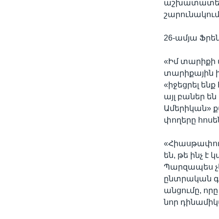
աշխատատեղեր
շարունակում
26-ամյա Ֆրե
«Իմ տարիքի 
տարիքային խ
«իջեցրել ենք
այլ բաներ են
Ամերիկան» ք
փողերը հոսե
«Հիասթափու
են, թե ինչ է
Պարզապես չե
ընտրական գո
անցումը, որ
նոր դինամիկա