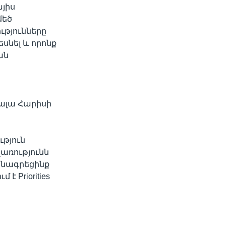
յիս
մեծ
ւթյունները
սնել և որոնք
ան
ալա Հարիսի
ւթյուն
առությունն
անագրեցինք
է Priorities