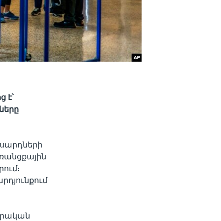
 է՝
ները
ասարդների
առանցքային
րում։
արդյունքում
տրական