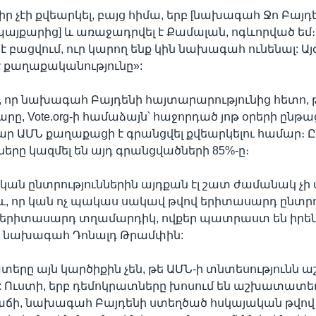
ր չէի քվեարկել, բայց հիմա, երբ [նախագահ Ջո Բայդե
պայքարից] և առաջադրվել է Քամալան, ոգևորված եմ։
 բացվում, ուր կարող ենք կին նախագահ ունենալ: Այ
 քաղաքականությունը»:
, որ նախագահ Բայդենի հայտարարությունից հետո, թ
ը, Vote.org-ի համաձայն՝ հաջորդած յոթ օրերի ընթա
ար ԱՄՆ քաղաքացի է գրանցվել քվեարկելու համար։ Ընդ
երը կազմել են այդ գրանցվածների 85%-ը։
 ընտրություններին այդքան էլ շատ ժամանակ չի մ
և, որ կան ոչ պակաս սակավ թվով երիտասարդ ընտրո
երիտասարդ տղամարդիկ, ովքեր պատրաստ են իրեն
 նախագահ Դոնալդ Թրամփին:
տերը այն կարծիքին չեն, թե ԱՄՆ-ի տնտեսությունն 
: Ուստի, երբ դեմոկրատները խոսում են աշխատատե
 աճի, նախագահ Բայդենի ստեղծած հսկայական թվով