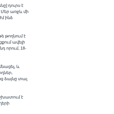
նը] դուրս է
 Մեր առջև մի
ժմ ինձ
ե թողնում է
ցքում ավելի
 որում, 18-
նացել, և
ղներ,
ց ձայնը տալ
աշխատում է
ղերի