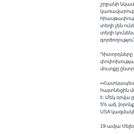
շրջանի նկատ
կառավարութ
հիասթափությ
տեղի չեն ու
տեղի կունեն
գործողությո
Դիտորդները
փոփոխությա
մուտքը ընտ
«Հատկապես ե
հայտնեցին մ
է։ Մեկ օրվա
5% աճ, [որոնք
USA կազմակե
19-ամյա Սելե