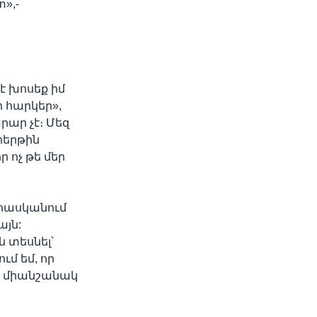
»,-
է խոսեք իմ
ր հարկեր»,
րար չէ։ Մեզ
 հերթին
 ոչ թե մեր
 հասկանում
այն:
 տեսնել՝
ւմ եմ, որ
մ, միանշանակ