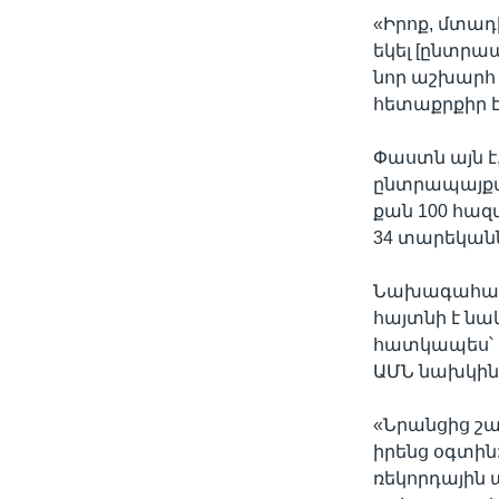
«Իրոք, մտադի
եկել [ընտրա
նոր աշխարհ է
հետաքրքիր է
Փաստն այն է
ընտրապայքար
քան 100 հազ
34 տարեկանն
Նախագահական
հայտնի է նա
հատկապես՝ 
ԱՄՆ նախկին
«Նրանցից շա
իրենց օգտին
ռեկորդային