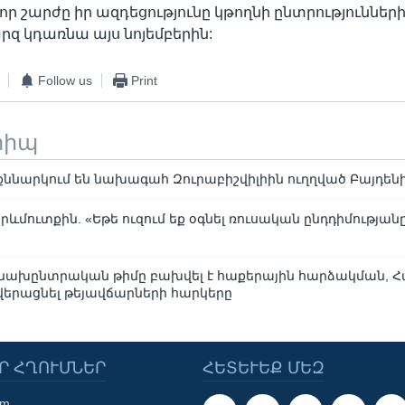
նոր շարժը իր ազդեցությունը կթողնի ընտրությունների
րզ կդառնա այս նոյեմբերին:
Follow us
Print
տիպ
ննարկում են նախագահ Զուրաբիշվիլիին ուղղված Բայդեն
Արևմուտքին. «Եթե ուզում եք օգնել ռուսական ընդդիմությանը
նախընտրական թիմը բախվել է հաքերային հարձակման, Հ
վերացնել թեյավճարների հարկերը
Ր ՀՂՈՒՄՆԵՐ
ՀԵՏԵՒԵՔ ՄԵԶ
om