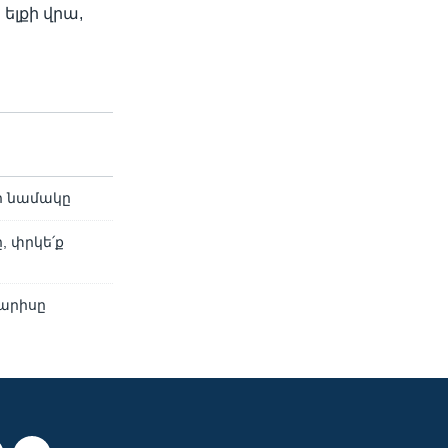
 ելքի վրա,
ի նամակը
, փրկե՛ք
արիսը