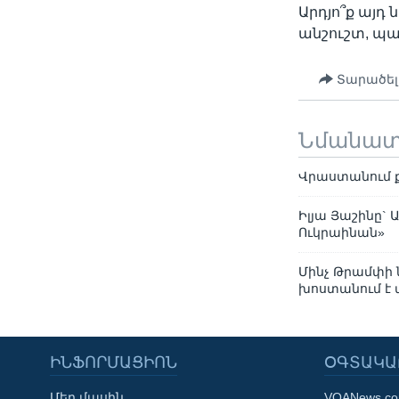
Արդյո՞ք այդ 
անշուշտ, պա
Տարածել
Նմանա
Վրաստանում ք
Իլյա Յաշինը` 
Ուկրաինան»
Մինչ Թրամփի 
խոստանում է 
ԻՆՖՈՐՄԱՑԻՈՆ
ՕԳՏԱԿԱ
Մեր մասին
VOANews.c