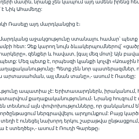
ի մասին, նրանք չեն կապում այդ ամենն իրենց հետ
 է Նիկ Ահամեդը:
նկի Ռասելը այդ մարդկանցից է։
մարդկանց աջակցությունը ստանալու համար՝ պետք 
մբի հետ: Չեք կարող նույն ձևակերպումներով՝ «ցած
 հարկերը», զենքեր և հավատ, [գալ մեզ մոտ]: Այն բավա
 պետք: Մեզ պետք է, որպեսզի կյանքի կոչվի «Առաջին
աղաքականությունը։ Պետք չեն նոր պատերազմներ, որ
ն արտասահման, այլ մնան տանը»,- ասում է Ռասելը:
թյունը ապատիա չէ: Երիտասարդներն, իրականում,
 կատարվում քաղաքականությունում։ Նրանց հուզում է 
ն տեսնում այն փոփոխությունները, որ ցանկանում են
րծընթացում ներգրավվելու արդյունքում: Բայց կարծո
ը տեղի է ունեցել նախորդ երկու շաբաթվա ընթացքու
 է ստեղծել»,- ասում է Ռուդի Գարեթը։