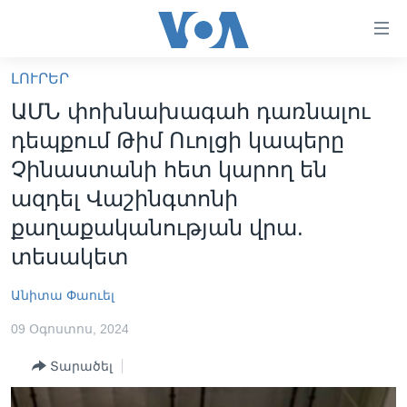
Մատչելի
հղումներ
անցնել
ԼՈՒՐԵՐ
հիմնական
ԳԼԽԱՎՈՐ ԷՋ
ԱՄՆ փոխնախագահ դառնալու
բովանդակությանը
ԼՈՒՐԵՐ
անցնել
դեպքում Թիմ Ուոլցի կապերը
հիմնական
ՍՓՅՈՒՌՔ
Չինաստանի հետ կարող են
բովանդակությանը
ՏԵՍԱՆՅՈՒԹԵՐ
ազդել Վաշինգտոնի
հիմնական
բովանդակություն
քաղաքականության վրա.
ՖԻԼՄԵՐ
տեսակետ
ՄԵՐ ՄԱՍԻՆ
ՖԻԼՄԵՐ
ՈՒԿՐԱԻՆԱԿԱՆ ՊԱՏԵՐԱԶՄ
IN ENGLISH
ՄԵՐ ՄԱՍԻՆ
Անիտա Փաուել
«ԱՄԵՐԻԿԱՅԻ ՁԱՅՆ»-Ի ԿԱՆՈՆԱԴՐՈՒԹՅՈՒՆ
09 Օգոստոս, 2024
Learning English
ԿԱՊ ՄԵԶ ՀԵՏ
Տարածել
ՀԵՏԵՒԵՔ ՄԵԶ