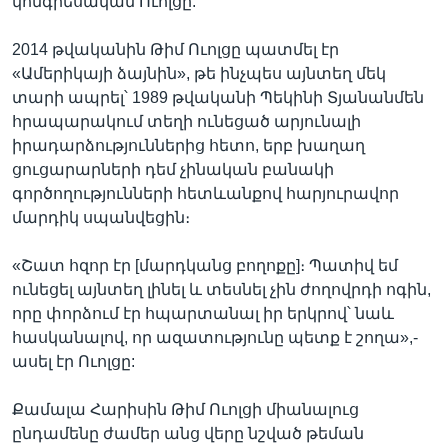
կոնգրեսական Ուոլցը:
2014 թվականին Թիմ Ուոլցը պատմել էր
«Ամերիկայի ձայնին», թե ինչպես այնտեղ մեկ
տարի ապրել՝ 1989 թվականի Պեկինի Տյանանմեն
հրապարակում տեղի ունեցած արյունալի
իրադարձություններից հետո, երբ խաղաղ
ցուցարարների դեմ չինական բանակի
գործողությունների հետևանքով հարյուրավոր
մարդիկ սպանվեցին։
«Շատ հզոր էր [մարդկանց բողոքը]։ Պատիվ եմ
ունեցել այնտեղ լինել և տեսնել չին ժողովրդի ոգին,
որը փորձում էր հպարտանալ իր երկրով՝ նաև
հասկանալով, որ ազատությունը պետք է շողա»,-
ասել էր Ուոլցը:
Քամալա Հարիսին Թիմ Ուոլցի միանալուց
ընդամենը ժամեր անց վերը նշված թեման