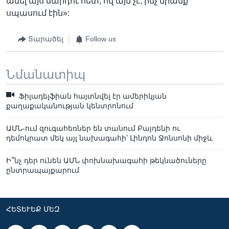
անել այս մարդու հետ, ով այն չէ, ինչ նրանք
սպասում էին»:
Տարածել
Follow us
Նմանատիպ
Ֆիլադելֆիան հայտնվել էր ամերիկյան
քաղաքականության կենտրոնում
ԱՄՆ-ում զուգահեռներ են տանում Բայդենի ու
դեմոկրատ մեկ այլ նախագահի՝ Լինդոն Ջոնսոնի միջև
Ի՞նչ դեր ունեն ԱՄՆ փոխնախագահի թեկնածուները
ընտրապայքարում
ՀԵՏԵՒԵՔ ՄԵԶ