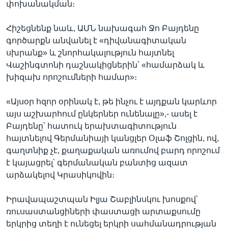
փոխանակման։
Հիշեցնենք նաև, ԱՄՆ նախագահ Ջո Բայդենը
գործարքն անվանել է «դիվանագիտական
սխրանք» և շնորհակալություն հայտնել
Վաշինգտոնի դաշնակիցներին՝ «համարձակ և
խիզախ որոշումների համար»։
«Այսօր հզոր օրինակ է, թե ինչու է այդքան կարևոր
այս աշխարհում ընկերներ ունենալը»,- ասել է
Բայդենը՝ հատուկ երախտագիտություն
հայտնելով Գերմանիայի կանցլեր Օլաֆ Շոլցին, ով,
գաղտնիք չէ, քաղաքական առումով բարդ որոշում
է կայացրել՝ գերմանական բանտից ազատ
արձակելով Կրասիկովին։
Իրավապաշտպան Իլյա Շաբլինսկու խոսքով՝
ռուսաստանցիների փաստացի արտաքսումը
երկրից տեղի է ունեցել երկրի սահմանադրության