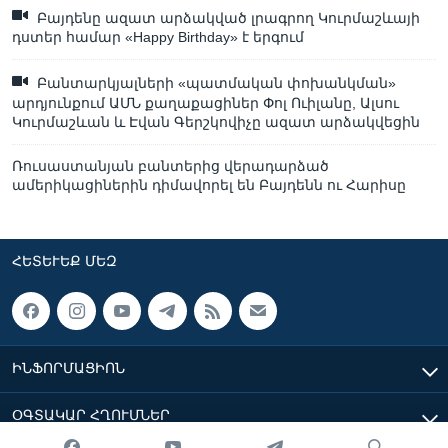
Բայդենը ազատ արձակված լրագրող Կուրմաշևայի
դստեր համար «Happy Birthday» է երգում
Բանտարկյալների «պատմական փոխանկման»
արդյունքում ԱՄՆ քաղաքացիներ Փոլ Ուիլանը, Ալսու
Կուրմաշևան և Էվան Գերշկովիչը ազատ արձակվեցին
Ռուսաստանյան բանտերից վերադարձած
ամերիկացիներին դիմավորել են Բայդենն ու Հարիսը
ՀԵՏԵՒԵՔ ՄԵԶ
ԻՆՖՈՐՄԱՑԻՈՆ
ՕԳՏԱԿԱՐ ՀՂՈՒՄՆԵՐ