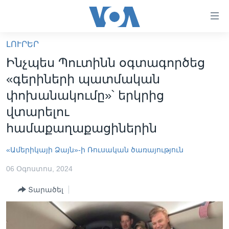
Մատչելի
հղումներ
անցնել
ԼՈՒՐԵՐ
հիմնական
ԳԼԽԱՎՈՐ ԷՋ
Ինչպես Պուտինն օգտագործեց
բովանդակությանը
ԼՈՒՐԵՐ
անցնել
«գերիների պատմական
հիմնական
ՍՓՅՈՒՌՔ
փոխանակումը»՝ երկրից
բովանդակությանը
ՏԵՍԱՆՅՈՒԹԵՐ
վտարելու
հիմնական
բովանդակություն
համաքաղաքացիներին
ՖԻԼՄԵՐ
ՄԵՐ ՄԱՍԻՆ
ՖԻԼՄԵՐ
«Ամերիկայի Ձայն»-ի Ռուսական ծառայություն
ՈՒԿՐԱԻՆԱԿԱՆ ՊԱՏԵՐԱԶՄ
IN ENGLISH
ՄԵՐ ՄԱՍԻՆ
06 Օգոստոս, 2024
«ԱՄԵՐԻԿԱՅԻ ՁԱՅՆ»-Ի ԿԱՆՈՆԱԴՐՈՒԹՅՈՒՆ
Տարածել
Learning English
ԿԱՊ ՄԵԶ ՀԵՏ
ՀԵՏԵՒԵՔ ՄԵԶ