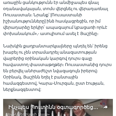
առաջին ցանկությունն էր անմիջապես գնալ
օդանավակայան, տոմս վերցնել ու վերադառնալ
Ռուսաստան։ Նրանք՝ [Ռուսաստանի
իշխանությունները] ինձ հասկացրեցին, որ իմ
վերադարձը երկիր՝ ապագայում կբացառի որևէ
փոխանակում»,- ասուլիսում ասել է Յաշինը։
Նախկին քաղբանտարկյալները պնդել են՝ իրենց
խաբել ու չեն տրամադրել անազատության
վայրերից օրինական կարգով դուրս գալը
հավաստող փաստաթղթեր։ Ռուսաստանից դուրս
են բերվել անհրաժեշտ նվազագույն իրերով։
Օրինակ, Յաշինն եղել է բանտային
համազգեստով, Կարա-Մուրզան, ըստ էության,
ներքնազգեստով:
Ինչպես Պուտինն օգտագործեց «գերիների պատմական փոխանակումը»՝ երկրից վտարելու համաքաղաքացիներին
by
«Ամերիկայի Ձայն»