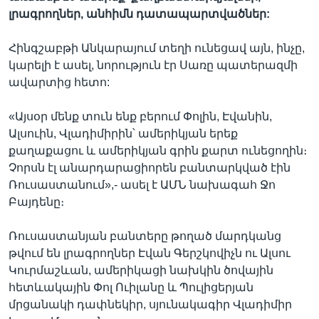
լրագրողներ, անհիմն դատապարտվածներ:
Հինգշաբթի Անկարայում տեղի ունեցավ այն, ինչը,
կարելի է ասել, նորություն էր Սառը պատերազմի
ավարտից հետո:
«Այսօր մենք տուն ենք բերում Փոլին, Էվանին,
Ալսուին, Վլադիմիրին՝ ամերիկյան երեք
քաղաքացու և ամերիկյան գրին քարտ ունեցողին։
Չորսն էլ անարդարացիորեն բանտարկված էին
Ռուսաստանում»,- ասել է ԱՄՆ նախագահ Ջո
Բայդենը։
Ռուսաստանյան բանտերը թողած մարդկանց
թվում են լրագրողներ Էվան Գերշկովիչն ու Ալսու
Կուրմաշևան, ամերիկացի նախկին ծովային
հետևակային Փոլ Ուիլանը և Պուլիցերյան
մրցանակի դափնեկիր, սյունակագիր Վլադիմիր