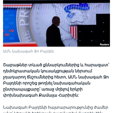
Լեզուներ
ԱՄՆ նախագահ Ջո Բայդեն
Շաբաթներ տևած քննարկումներից և հարազատ՝
դեմոկրատական կուսակցության ներսում
չդադարող ճնշումներից հետո, ԱՄՆ նախագահ Ջո
Բայդենի որոշեց թողնել նախագահական
ընտրապայքարը՝ առաջ մղելով երկրի
փոխնախագահ Քամալա Հարիսին:
Նախագահ Բայդենի հայտարարությունից ժամեր