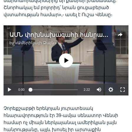
մարտահրավերներից մի քանիսի [ժամանակ]:
Շնորհակալ եմ բոլորիդ՝ նրան ցուցաբերած
վստահության համար»,- ասել է Ուշա Վենսը։
ԱՄՆ փոխնախագահի հանրապետականների թեկնածու Ջեյ Դի Վենսը` բեմ է բարձրացրել
by
«Ամերիկայի Ձայն»
No media source currently available
0:00
2:22
Չորեքշաբթի երեկոյան յուրատեսակ
հնարավորություն էր 39-ամյա սենատոր Վենսի
համար ոչ միայն ներկայանալ ամերիկյան լայն
հանրությանը, այլև խոսել իր արտաքին