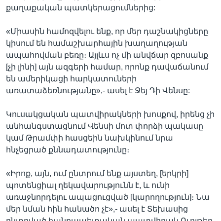
քաղաքական պատկերացումներից:
«Միասին համոզվելու ենք, որ մեր դաշնակիցները
կիսում են համաշխարհային խաղաղության
ապահովման բեռը։ Այլևս ոչ մի անվճար զբոսանք
[չի լինի] այն ազգերի համար, որոնք դավաճանում
են ամերիկացի հարկատուների
առատաձեռնությանը»,- ասել է Ջեյ Դի Վենսը:
Կուսակցական պատվիրակների խոսքով, իրենց չի
անհանգստացնում Վենսի մոտ փորձի պակասը
կամ Թրամփի հասցեին նախկինում նրա
հնչեցրած քննադատությունը։
«Իրոք, այն, ում ընտրում ենք այստեղ, [երկրի]
պոտենցիալ ղեկավարությունն է, և ունի
առաջնորդելու ապացուցված [կարողություն]։ Նա
մեր նման հին հանածո չէ»,- ասել է Տեխասից
ընտրված հանրապետական պատվիրակ Ուոլթեր