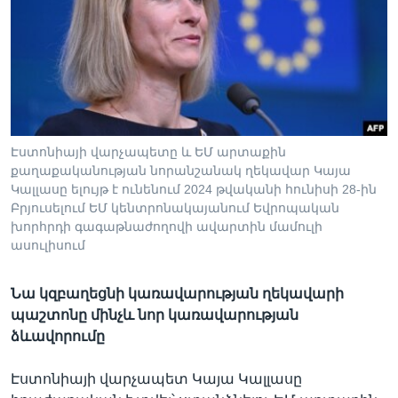
Լեզուներ
Էստոնիայի վարչապետը և ԵՄ արտաքին
քաղաքականության նորանշանակ ղեկավար Կայա
Կալլասը ելույթ է ունենում 2024 թվականի հունիսի 28-ին
Բրյուսելում ԵՄ կենտրոնակայանում Եվրոպական
խորհրդի գագաթնաժողովի ավարտին մամուլի
ասուլիսում
Նա կզբաղեցնի կառավարության ղեկավարի
պաշտոնը մինչև նոր կառավարության
ձևավորումը
Էստոնիայի վարչապետ Կայա Կալլասը