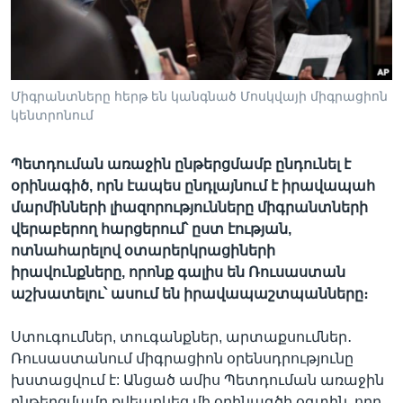
Լեզուներ
Միգրանտները հերթ են կանգնած Մոսկվայի միգրացիոն
կենտրոնում
Պետդուման առաջին ընթերցմամբ ընդունել է
օրինագիծ, որն էապես ընդլայնում է իրավապահ
մարմինների լիազորությունները միգրանտների
վերաբերող հարցերում՝ ըստ էության,
ոտնահարելով օտարերկրացիների
իրավունքները, որոնք գալիս են Ռուսաստան
աշխատելու՝ ասում են իրավապաշտպանները։
Ստուգումներ, տուգանքներ, արտաքսումներ․
Ռուսաստանում միգրացիոն օրենսդրությունը
խստացվում է: Անցած ամիս Պետդուման առաջին
ընթերցմամբ քվեարկեց մի օրինագծի օգտին, որը,