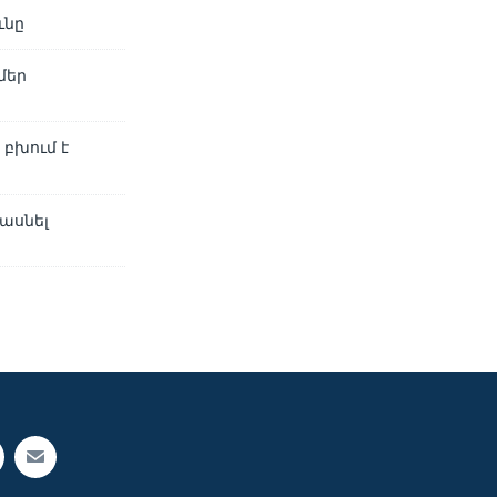
ւնը
մեր
բխում է
ասնել