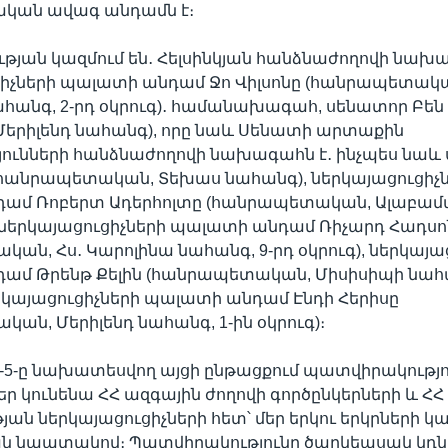
կան ավագ անդամն է։
յան կազմում են․ Հելսինկյան հանձնաժողովի նախ
իչների պալատի անդամ Ջո Վիլսոնը (հանրապետակա
հանգ, 2-րդ օկրուգ)․ համանախագահ, սենատոր Բեն
Մերիլենդ նահանգ), որը նաև Սենատի արտաքին
յունների հանձնաժողովի նախագահն է․ ինչպես նաև
(հանրապետական, Տեխաս նահանգ), ներկայացուցիչ
ամ Ռոբերտ Ադերհոլտը (հանրապետական, Ալաբամա
), ներկայացուցիչների պալատի անդամ Ռիչարդ Հադսո
ան, Հս․ Կարոլինա նահանգ, 9-րդ օկրուգ), ներկայա
ամ Թրենթ Քելին (հանրապետական, Միսիսիպի նահա
երկայացուցիչների պալատի անդամ Էնդի Հերիսը
ան, Մերիլենդ նահանգ, 1-ին օկրուգ)։
ի 2-5-ը նախատեսվող այցի ընթացքում պատվիրակությ
ր կունենա ՀՀ ազգային ժողովի գործընկերների և ՀՀ
ան ներկայացուցիչների հետ՝ մեր երկու երկրների կ
 նպատակով։ Պատվիրակությունը ծաղկեպսակ կդնի