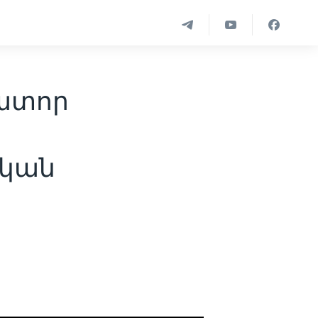
ատոր
ական