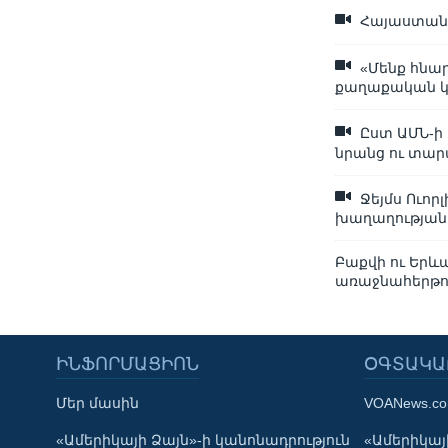
Հայաստանո
«Մենք հնար
քաղաքական կ
Ըստ ԱՄՆ-ի 
նրանց ու տա
Ջեյմս Ուոր
խաղաղության
Բաքվի ու Երև
առաջնահերթու
ԻՆՖՈՐՄԱՑԻՈՆ
ՕԳՏԱԿԱ
Մեր մասին
VOANews.c
Learning English
«Ամերիկայի Ձայն»-ի կանոնադրություն
«Ամերիկայի