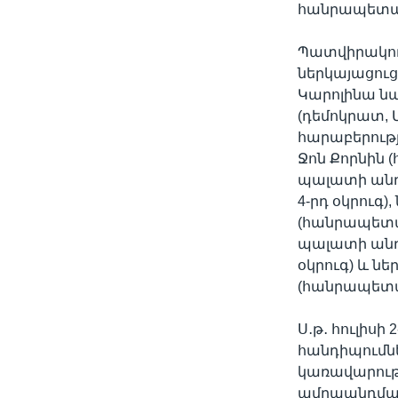
հանրապետա
Պատվիրակութ
ներկայացուց
Կարոլինա նա
(դեմոկրատ, 
հարաբերութ
Ջոն Քորնին 
պալատի անդ
4-րդ օկրուգ
(հանրապետակ
պալատի անդ
օկրուգ) և ն
(հանրապետակ
Ս․թ․ հուլիս
հանդիպումնե
կառավարությ
ամրապնդման