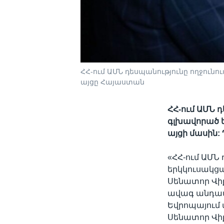
ՀՀ-ում ԱՄՆ դեսպանությունը ողջու
այցը Հայաստան
ՀՀ-ում ԱՄՆ 
գլխավորած 
այցի մասին:
«ՀՀ-ում ԱՄՆ
երկկուսակց
Սենատոր Վի
ավագ անդամն
Եվրոպայում
Սենատոր Վի