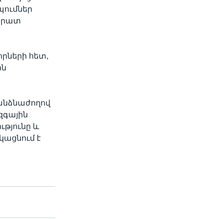
պումներ
արատ
րների հետ,
ին
անձնաժողով
զգային
թյունը և
կացնում է