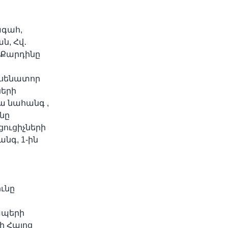
ագահ,
ն, Հվ․
 Քարդինը
 սենատոր
ների
 նահանգ ,
նը
ցուցիչների
նգ, 1-ին
ունը
ապերի
 Հայոց