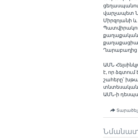
ցեղասպանութ
վարչապետ Ն
Միրզոյանի և
Պատվիրակու
քաղաքական 
քաղաքացիակ
Ղարաբաղից
ԱՄՆ Հելսին
է, որ ձգտու
շահերը՝ խթա
տնտեսական հ
ԱՄՆ-ի դեսպա
Տարածել
Նմանա