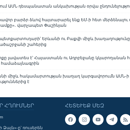
ւմ ԱՄՆ դեսպանատան անկախության օրվա ընդունելությո
ավոր բարձր ձևով հայտարարել ենք ԵՄ-ի հետ մերձենալու 
ամքը»․ վարչապետ Փաշինյան
պետքարտուղարի՝ Երևանի ու Բաքվի միջև խաղաղությունը 
րածաշրջանի շահերից
լիքը լավատես է՝ Հայաստանն ու Ադրբեջանը կկարողանան հ
 համաձայնագրին
անի միջև հակամարտության խաղաղ կարգավորումն ԱՄՆ-ի
թյուններից է
Ր ՀՂՈՒՄՆԵՐ
ՀԵՏԵՒԵՔ ՄԵԶ
om
 Ձայն»-ը՝ ռուսերեն