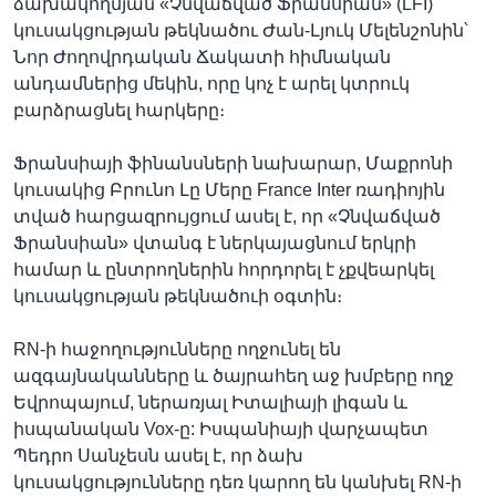
ձախակողմյան «Չնվաճված Ֆրանսիան» (LFI)
կուսակցության թեկնածու Ժան-Լյուկ Մելենշոնին՝
Նոր Ժողովրդական Ճակատի հիմնական
անդամներից մեկին, որը կոչ է արել կտրուկ
բարձրացնել հարկերը։
Ֆրանսիայի ֆինանսների նախարար, Մաքրոնի
կուսակից Բրունո Լը Մերը France Inter ռադիոյին
տված հարցազրույցում ասել է, որ «Չնվաճված
Ֆրանսիան» վտանգ է ներկայացնում երկրի
համար և ընտրողներին հորդորել է չքվեարկել
կուսակցության թեկնածուի օգտին։
RN-ի հաջողությունները ողջունել են
ազգայնականները և ծայրահեղ աջ խմբերը ողջ
Եվրոպայում, ներառյալ Իտալիայի լիգան և
իսպանական Vox-ը: Իսպանիայի վարչապետ
Պեդրո Սանչեսն ասել է, որ ձախ
կուսակցությունները դեռ կարող են կանխել RN-ի