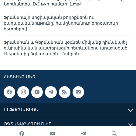
Նորմանդիա D-Day-ի համար_1.mp4
Ֆրանսիայի սոցիալական բողոքներն ու
քաղաքականությունը. համընդհանուր գործադուլի
հետքերով
Ֆրանսիան և Գերմանիան կօգնեն միմյանց դիմակայել
ուկրաինական պատերազմի հետևանքով առաջացած
էներգետիկ ճգնաժամին. Մակրոն
ՀԵՏԵՒԵՔ ՄԵԶ
ԻՆՖՈՐՄԱՑԻՈՆ
ՕԳՏԱԿԱՐ ՀՂՈՒՄՆԵՐ