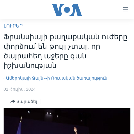
Մատչելի
հղումներ
անցնել
ԼՈՒՐԵՐ
հիմնական
ԳԼԽԱՎՈՐ ԷՋ
Ֆրանսիայի քաղաքական ուժերը
բովանդակությանը
ԼՈՒՐԵՐ
անցնել
փորձում են թույլ չտալ, որ
հիմնական
ՍՓՅՈՒՌՔ
ծայրահեղ աջերը գան
բովանդակությանը
ՏԵՍԱՆՅՈՒԹԵՐ
իշխանության
հիմնական
բովանդակություն
ՖԻԼՄԵՐ
«Ամերիկայի Ձայն»-ի Ռուսական ծառայություն
ՄԵՐ ՄԱՍԻՆ
ՖԻԼՄԵՐ
01 Հուլիս, 2024
ՈՒԿՐԱԻՆԱԿԱՆ ՊԱՏԵՐԱԶՄ
IN ENGLISH
ՄԵՐ ՄԱՍԻՆ
Տարածել
«ԱՄԵՐԻԿԱՅԻ ՁԱՅՆ»-Ի ԿԱՆՈՆԱԴՐՈՒԹՅՈՒՆ
Learning English
ԿԱՊ ՄԵԶ ՀԵՏ
ՀԵՏԵՒԵՔ ՄԵԶ