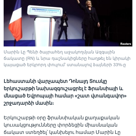
Լեզուներ
Մարին Լը Պենի ծայրահեղ աջակողմյան Ազգային
ճակատը (RN) և նրա դաշնակիցները հաղթել են կիրակի
կայացած երկրորդ փուլում՝ ստանալով ձայների 33%-ը
Լեհաստանի վարչապետ Դոնալդ Տուսկը
երկուշաբթի նախազգուշացրել է Ֆրանսիայի և
մնացած Եվրոպայի համար «շատ վտանգավոր»
շրջադարձի մասին։
Երկուշաբթի օրը ֆրանսիական քաղաքական
կուսակցությունները փորձեցին միասնական
ճակատ ստեղծել՝ կանխելու համար Մարին Լը