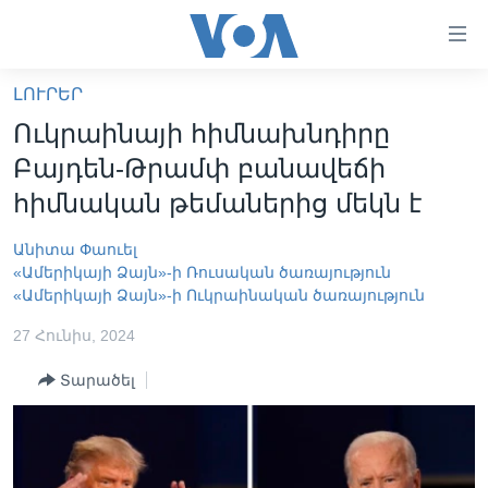
Մատչելի
հղումներ
անցնել
ԼՈՒՐԵՐ
հիմնական
ԳԼԽԱՎՈՐ ԷՋ
Ուկրաինայի հիմնախնդիրը
բովանդակությանը
ԼՈՒՐԵՐ
անցնել
Բայդեն-Թրամփ բանավեճի
հիմնական
ՍՓՅՈՒՌՔ
հիմնական թեմաներից մեկն է
բովանդակությանը
ՏԵՍԱՆՅՈՒԹԵՐ
հիմնական
Անիտա Փաուել
բովանդակություն
ՖԻԼՄԵՐ
«Ամերիկայի Ձայն»-ի Ռուսական ծառայություն
«Ամերիկայի Ձայն»-ի Ուկրաինական ծառայություն
ՄԵՐ ՄԱՍԻՆ
ՖԻԼՄԵՐ
27 Հունիս, 2024
ՈՒԿՐԱԻՆԱԿԱՆ ՊԱՏԵՐԱԶՄ
IN ENGLISH
ՄԵՐ ՄԱՍԻՆ
Տարածել
«ԱՄԵՐԻԿԱՅԻ ՁԱՅՆ»-Ի ԿԱՆՈՆԱԴՐՈՒԹՅՈՒՆ
Learning English
ԿԱՊ ՄԵԶ ՀԵՏ
ՀԵՏԵՒԵՔ ՄԵԶ