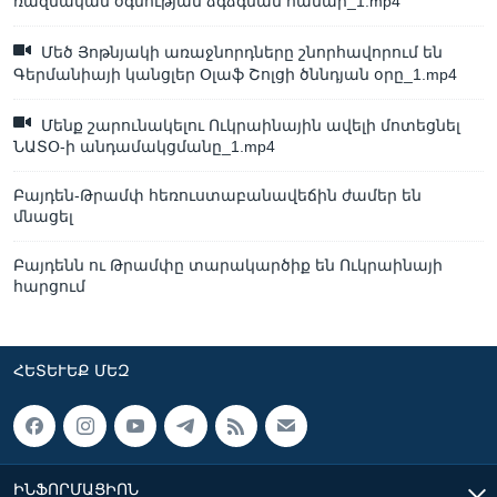
ռազմական օգնության ձգձգման համար_1.mp4
Մեծ Յոթնյակի առաջնորդները շնորհավորում են
Գերմանիայի կանցլեր Օլաֆ Շոլցի ծննդյան օրը_1.mp4
Մենք շարունակելու Ուկրաինային ավելի մոտեցնել
ՆԱՏՕ-ի անդամակցմանը_1.mp4
Բայդեն-Թրամփ հեռուստաբանավեճին ժամեր են
մնացել
Բայդենն ու Թրամփը տարակարծիք են Ուկրաինայի
հարցում
ՀԵՏԵՒԵՔ ՄԵԶ
ԻՆՖՈՐՄԱՑԻՈՆ