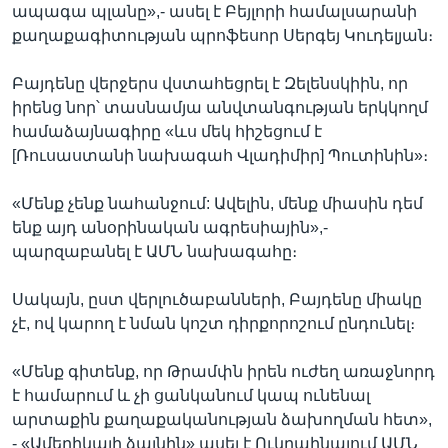
ապագա պլանը»,- ասել է Բեյլորի համալսարանի
քաղաքագիտության պրոֆեսոր Սերգեյ Կուդելյան։
Բայդենը վերջերս վստահեցրել է Զելենսկիին, որ
իրենց նոր՝ տասնամյա անվտանգության երկկողմ
համաձայնագիրը «ևս մեկ հիշեցում է
[Ռուսաստանի նախագահ Վլադիմիր] Պուտինին»։
«Մենք չենք նահանջում: Ավելին, մենք միասին դեմ
ենք այդ անօրինական ագրեսիային»,-
պարզաբանել է ԱՄՆ նախագահը։
Սակայն, ըստ վերլուծաբանների, Բայդենը միակը
չէ, ով կարող է նման կոշտ դիրքորոշում ընդունել։
«Մենք գիտենք, որ Թրամփն իրեն ուժեղ առաջնորդ
է համարում և չի ցանկանում կապ ունենալ
արտաքին քաղաքականության ձախողման հետ»,
- «Ամերիկայի ձայնին» ասել է Ուկրաինայում ԱՄՆ