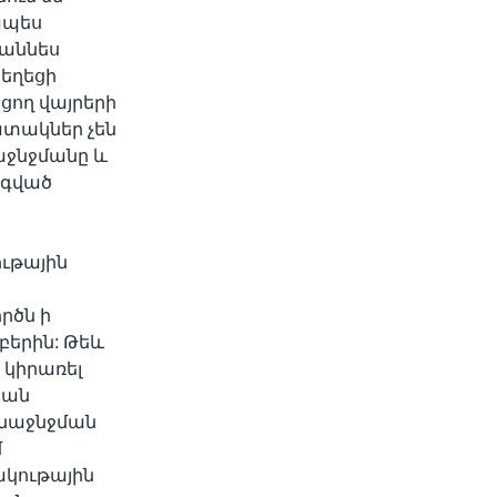
ապես
հաննես
կեղեցի
ցող վայրերի
ատակներ չեն
նաջնջմանը և
րգված
ութային
րծն ի
բերին: Թեև
 կիրառել
կան
բնաջնջման
մ
ակութային