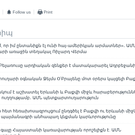
Follow us
Print
տիպ
 որ իմ ընտանիքն էլ ունի հայ-ամերիկյան արմատներ»․ ԱՄ
րի առաջին տեղակալ Ռիչարդ Վերմա
. Բելառուսը արդիական զենքեր է մատակարարել Ադրբեջանին. 
ւղարի օգնական Ջեյմս Օ՛Բրայենը մոտ օրերս կայցելի Բա
ակում է աշխատել Երևանի և Բաքվի միջև հարաբերությունն
ուղղությամբ․ ԱՄՆ պետքարտուղարություն
ի հետ հեռախոսազրույցում ընդգծել է Բաքվի ու Երևանի միջ
 պայմանագրի անհապաղ կնքման կարևորությունը
ս գալը Հայաստանի կառավարության որոշելիքն է. ԱՄՆ