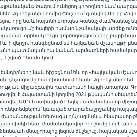
 ալբանական» ծագում ունեցող կոթողներ կամ պարզ
ունեն: Ադրբեջանի կողմից Շուշիում գտնվող Սուրբ Հով
եցու, որը նաև հայտնի է որպես Կանաչ ժամ/Կանաչ ե
ակառուցումը հայերի համար նշանակալի արժեք ունե
նչացման օրինակ է: Այս գործողությունները բարի նպ
և, ի վերջո, հանգեցնում են հայկական մշակույթի բ
անի պատմական հայկական արմատների համակա
- նշված է նամակում:
եսնդիրները նաև հիշեցնում են, որ «հայկական մշակ
ն ոչնչացումը հանդիսանում է նաև Ադրբեջանի դեմ
ւթյան միջազգային դատարանի հայցի առարկա։ Գո
ուցվել է Հայաստանի կողմից 2021 թվականի սեպտեմ
արտվել, ԱՄԴ-ն ստիպված է եղել ժամանակավոր միջոց
նի դեկտեմբերին՝ կապված տարածաշրջանից հայկա
ն ժառանգության հետագա ոչնչացման և հնարավոր 
 ռիսկի հետ: Ժամանակավոր որոշումը կոչ է անու
ձեռնպահ մնալ «հայոց լեզուն ճնշելուց, հայկական մշ