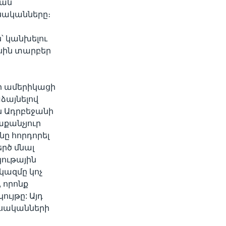
կան
եսականները։
՝ կանխելու
ասին տարբեր
որ ամերիկացի
ձայնելով
ն Ադրբեջանի
քանչյուր
ը հորդորել
րծ մնալ
կութային
կազմը կոչ
 որոնք
ույթը: Այդ
եսականների