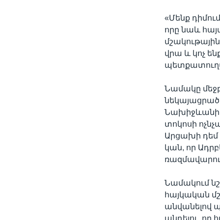
«Մենք դիմում
որը նաև հայ
մշակութայի
վրա և կոչ են
պետքատուղա
Նամակը մեջբե
նեկայացրած 
Նախիջևանի 
տոկոսի ոչնչ
Արցախի դեմ
կան, որ Ադր
ռազմավարութ
Նամակում նշ
հայկական մշ
անվանելով պ
պնդելու, որ