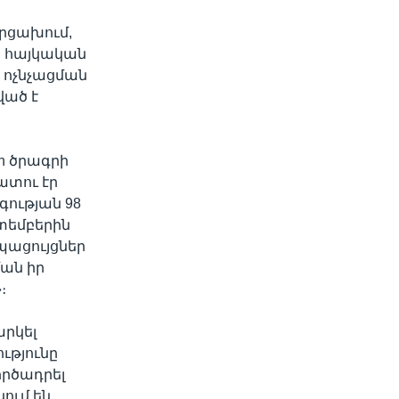
Արցախում,
ց հայկական
 ոչնչացման
ված է
ch ծրագրի
ատու էր
ության 98
պտեմբերին
պացույցներ
ման իր
։
արկել
ւթյունը
ործադրել
ում են