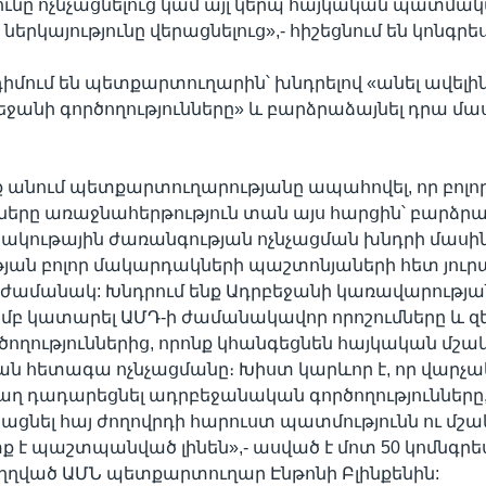
ւնը ոչնչացնելուց կամ այլ կերպ հայկական պատմա
ներկայությունը վերացնելուց»,- հիշեցնում են կոնգր
դիմում են պետքարտուղարին՝ խնդրելով «անել ավելին
ջանի գործողությունները» և բարձրաձայնել դրա մ
նք անում պետքարտուղարությանը ապահովել, որ բոլ
երը առաջնահերթություն տան այս հարցին՝ բարձրա
ակութային ժառանգության ոչնչացման խնդրի մասի
ան բոլոր մակարդակների պաշտոնյաների հետ յուրա
ժամանակ: Խնդրում ենք Ադրբեջանի կառավարության
մբ կատարել ԱՄԴ-ի ժամանակավոր որոշումները և զե
ծողություններից, որոնք կհանգեցնեն հայկական մշա
ն հետագա ոչնչացմանը։ Խիստ կարևոր է, որ վարչա
ղ դադարեցնել ադրբեջանական գործողությունները,
ացնել հայ ժողովրդի հարուստ պատմությունն ու մշակ
ք է պաշտպանված լինեն»,- ասված է մոտ 50 կոմնգր
ղղված ԱՄՆ պետքարտուղար Էնթոնի Բլինքենին: