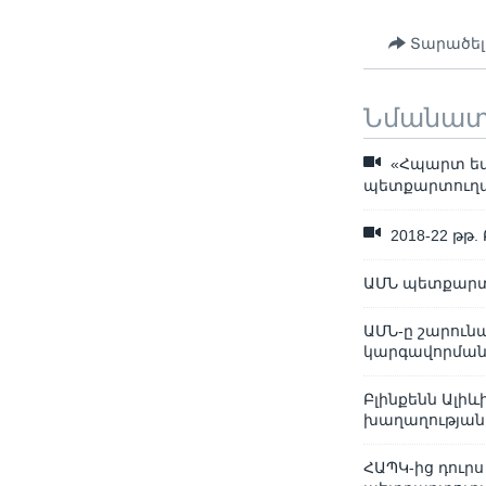
Տարածել
Նմանա
«Հպարտ եմ,
պետքարտուղա
2018-22 թթ
ԱՄՆ պետքարտո
ԱՄՆ-ը շարուն
կարգավորման 
Բլինքենն Ալիև
խաղաղության
ՀԱՊԿ-ից դուր