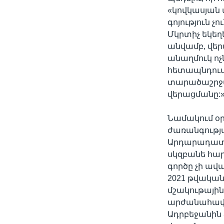
«կովկասյան
գոյություն չ
Մկրտիչ եկեղ
անվամբ, վեր
անաղմուկ ոչ
հետապնդում 
տարածաշրջ
վերացմանը:»,
Նամակում օր
ժառանգությա
Արդարադատո
սկզբանե հար
գործը չի ավ
2021 թվակա
մշակութայի
արժանահավատ
Ադրբեջանին 