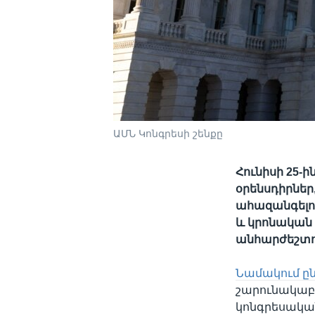
ԱՄՆ Կոնգրեսի շենքը
Հունիսի 25-
օրենսդիրներ
ահազանգելո
և կրոնական
անհարժեշտո
Նամակում ըն
շարունակաբա
կոնգրեսակա