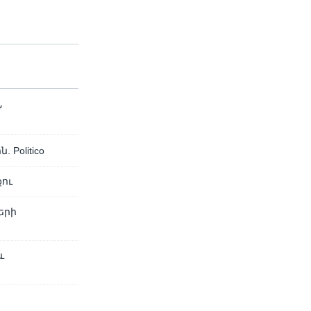
Ն
Politico
քու
երի
և