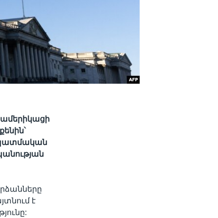
7 ամերիկացի
քենին՝
, պատմական
պանության
արձանները
յտնում է
յունը: