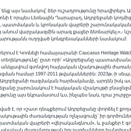
 ենք այս նամակով՝ ձեր ուշադրությունը հրավիրելու 
տնի է որպես Լեռնային Ղարաբաղ, Ադրբեջանի կողմի
ն, պատմական և կրոնական վայրերի շարունակական
ք անում վարչակազմին արագ քայլեր ձեռնարկել։»,- նշ
րությանն ուղղված կոնգրեսականների նամակում:
րում է Կոռնելի համալսարանի Caucasus Heritage Wat
տեղեկությունը՝ ըստ որի՝ «Ադրբեջանը պատասխան
անկլավում գտնվող հայկական մշակութային ժառանգ
ացման համար 1997-2011 թվականներին: 2023թ.-ի սե
 Ադրբեջանի ռազմական հարձակմամբ, արդեն իսկ ա
բեջանը շարունակում է հայկական մշակույթի բնաջնջ
յունը այս եկրամասում ևս, ինչպես նաև դրա շուրջը»
ված է, որ «շատ դեպքերում Ադրբեջանը փորձել է քող
ակութային ժառանգության ոչնչացումը` իր գործունեո
ատմական վայրերի «վերականգնում», և ջանքեր է գ
 հայկական ժառանգության հուշարձանները հանդիսան