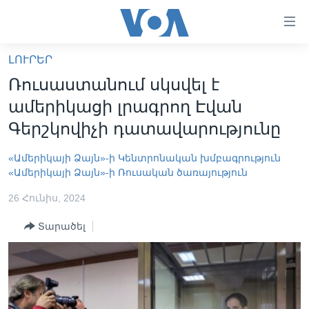
Մատչելի
հղումներ
անցնել
ԼՈՒՐԵՐ
հիմնական
ԳԼԽԱՎՈՐ ԷՋ
Ռուսաստանում սկսվել է
բովանդակությանը
ԼՈՒՐԵՐ
անցնել
ամերիկացի լրագրող Էվան
հիմնական
ՍՓՅՈՒՌՔ
Գերշկովիչի դատավարությունը
բովանդակությանը
ՏԵՍԱՆՅՈՒԹԵՐ
հիմնական
«Ամերիկայի Ձայն»-ի Կենտրոնական խմբագրություն
բովանդակություն
ՖԻԼՄԵՐ
«Ամերիկայի Ձայն»-ի Ռուսական ծառայություն
ՄԵՐ ՄԱՍԻՆ
ՖԻԼՄԵՐ
26 Հունիս, 2024
ՈՒԿՐԱԻՆԱԿԱՆ ՊԱՏԵՐԱԶՄ
IN ENGLISH
ՄԵՐ ՄԱՍԻՆ
Տարածել
«ԱՄԵՐԻԿԱՅԻ ՁԱՅՆ»-Ի ԿԱՆՈՆԱԴՐՈՒԹՅՈՒՆ
Learning English
ԿԱՊ ՄԵԶ ՀԵՏ
ՀԵՏԵՒԵՔ ՄԵԶ