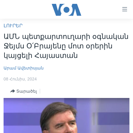
Մատչելի
հղումներ
անցնել
ԼՈՒՐԵՐ
հիմնական
ԳԼԽԱՎՈՐ ԷՋ
ԱՄՆ պետքարտուղարի օգնական
բովանդակությանը
ԼՈՒՐԵՐ
անցնել
Ջեյմս Օ՛Բրայենը մոտ օրերին
հիմնական
ՍՓՅՈՒՌՔ
կայցելի Հայաստան
բովանդակությանը
ՏԵՍԱՆՅՈՒԹԵՐ
հիմնական
Արամ Ավետիսյան
բովանդակություն
ՖԻԼՄԵՐ
08 Հունիս, 2024
ՄԵՐ ՄԱՍԻՆ
ՖԻԼՄԵՐ
Տարածել
ՈՒԿՐԱԻՆԱԿԱՆ ՊԱՏԵՐԱԶՄ
IN ENGLISH
ՄԵՐ ՄԱՍԻՆ
«ԱՄԵՐԻԿԱՅԻ ՁԱՅՆ»-Ի ԿԱՆՈՆԱԴՐՈՒԹՅՈՒՆ
Learning English
ԿԱՊ ՄԵԶ ՀԵՏ
ՀԵՏԵՒԵՔ ՄԵԶ