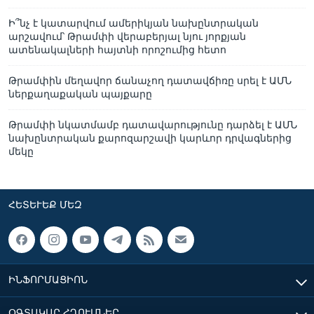
Ի՞նչ է կատարվում ամերիկյան նախընտրական
արշավում՝ Թրամփի վերաբերյալ նյու յորքյան
ատենակալների հայտնի որոշումից հետո
Թրամփին մեղավոր ճանաչող դատավճիռը սրել է ԱՄՆ
ներքաղաքական պայքարը
Թրամփի նկատմամբ դատավարությունը դարձել է ԱՄՆ
նախընտրական քարոզարշավի կարևոր դրվագներից
մեկը
ՀԵՏԵՒԵՔ ՄԵԶ
ԻՆՖՈՐՄԱՑԻՈՆ
ՕԳՏԱԿԱՐ ՀՂՈՒՄՆԵՐ