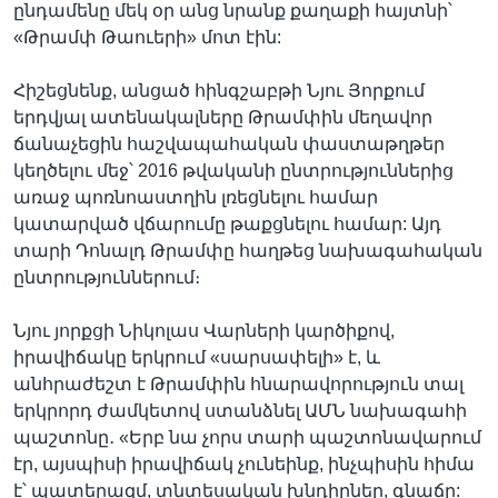
ընդամենը մեկ օր անց նրանք քաղաքի հայտնի՝
«Թրամփ Թաուերի» մոտ էին:
Հիշեցնենք, անցած հինգշաբթի Նյու Յորքում
երդվյալ ատենակալները Թրամփին մեղավոր
ճանաչեցին հաշվապահական փաստաթղթեր
կեղծելու մեջ՝ 2016 թվականի ընտրություններից
առաջ պոռնոաստղին լռեցնելու համար
կատարված վճարումը թաքցնելու համար: Այդ
տարի Դոնալդ Թրամփը հաղթեց նախագահական
ընտրություններում։
Նյու յորքցի Նիկոլաս Վարների կարծիքով,
իրավիճակը երկրում «սարսափելի» է, և
անհրաժեշտ է Թրամփին հնարավորություն տալ
երկրորդ ժամկետով ստանձնել ԱՄՆ նախագահի
պաշտոնը․ «Երբ նա չորս տարի պաշտոնավարում
էր, այսպիսի իրավիճակ չունեինք, ինչպիսին հիմա
է՝ պատերազմ, տնտեսական խնդիրներ, գնաճը: