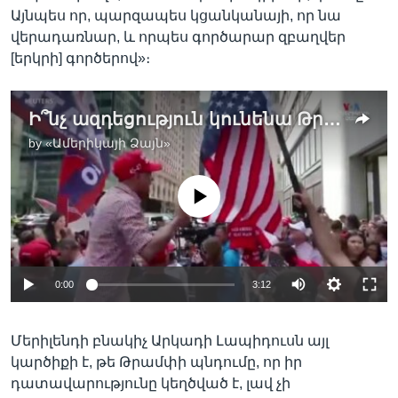
Այնպես որ, պարզապես կցանկանայի, որ նա
վերադառնար, և որպես գործարար զբաղվեր
[երկրի] գործերով»։
Ի՞նչ ազդեցություն կունենա Թրամփի դատավճիռը ԱՄՆ նախագահական ընտրությունների արդյունքների վրա
by
«Ամերիկայի Ձայն»
No media source currently available
0:00
3:12
Մերիլենդի բնակիչ Արկադի Լապիդուսն այլ
կարծիքի է, թե Թրամփի պնդումը, որ իր
դատավարությունը կեղծված է, լավ չի