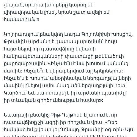
չնայած, որ նրա խոսքերը կարող են
վիրավորական լինել, նրան շատ ավելի եմ
հավատում»:a
Կոլորադոյում բնակվող Լուդա Գոլոդնիխի խոսքով,
Թրամփն արժանի է դատապարտման՝ հույս
հայտնելով, որ դատավճիռը կվնասի
հանրապետականների փաստացի թեկնածուի
քարոզարշավին․ «Ինչպե՞ս է նա խոսում կանանց
մասին։ Ինչպե՞ս է վերաբերվում այլ երկրներին։
Ինչպե”ս է խոսում անօրինական ներգաղթյալների
մասին՝ լինելով ամուսնացած ներգաղթյալի հետ:
Կարծում եմ, նա ստացել է իր արժանի պատիժը՝
իր տևական գործունեության համար»:
Նևադայի բնակիչ Քիթ Դեյթոնն էլ ասում է, որ
դատավճիռը չի ազդի իր որոշման վրա․ «Դեռ
հակված եմ քվեարկել Դոնալդ Թրամփի օգտին։ Այս
ամենը ծաղր է {մեր երկրի հասցեին]։ Ամաչում եմ