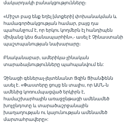
մակարդակի բանակցությունները։
«Միշտ բաց ենք եղել [մտքերի] փոխանակման և
համագործակցության համար, բայց դա
պահանջում է, որ երկու կողմերն էլ հանդիպեն
միմյանց կես ճանապարհին»,- ասել է Չինաստանի
պաշտպանության նախարարը։
Բնականաբար, ամերիկա-չինական
տարաձայնությունները պահպանվում են:
Չինացի գեներալ-լեյտենանտ Ցզին Ցիանֆենն
ասել է․ «Փաստերը ցույց են տալիս, որ ԱՄՆ-ն
ամենից կոռումպացված երկիրն է,
համաշխարհային առաջընթացի ամենամեծ
խոչընդոտը և տարածաշրջանային
խաղաղության ու կայունության ամենամեծ
մարտահրավերը»: