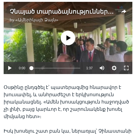
Չնայած տարաձայնություններին, ԱՄՆ-ն ու Չինաստանը շարունակում են երկխոսությունը
by
«Ամերիկայի Ձայն»
No media source currently available
0:00
1:37
Օսթինը ընդգծել է՝ պատերազմից հնարավոր է
խուսափել, և անհրաժեշտ է երկխոսություն
իրականացնել․ «Ամեն խոսակցություն հաջողված
չի լինի, բայց կարևոր է, որ շարունակենք խոսել
միմյանց հետ»։
Իսկ խոսելու շատ բան կա, ներառյալ՝ Չինաստանի