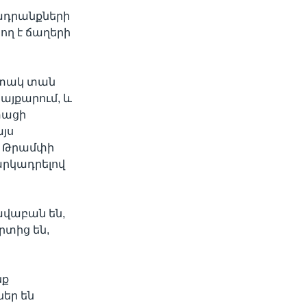
ղադրանքների
ող է ճաղերի
պիտակ տան
այքարում, և
տացի
այս
ւմ Թրամփի
արկադրելով
րավաբան են,
րտից են,
նք
եր են