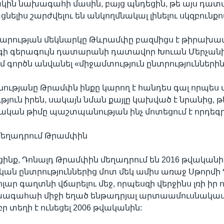
կին նախագահի մասին, բայց պնդեցին, թե այս դատ
ցնելիս շարժվելու են անկողմնակալ լինելու սկզբունքո
արության մեկնարկը Թևրամփը բազմիցս է թիրախավո
գի գերագույն դատարանի դատավոր Խուան Մերչանի
մ գործն անվանել «միջամտություն ընտրություններին
ությանը Թրամփն ինքը կարող է հանդես գալ որպես վ
ուն իրեն, սակայն նման քայլը կախված է նրանից, թ
ան թիմը պաշտպանության ինչ մոտեցում է որդեգր
ն մեղադրում Թրամփին
ինք, Դոնալդ Թրամփին մեղադրում են 2016 թվական
 ընտրություններից մոտ մեկ ամիս առաջ Սթորմի 
լար գաղտնի վճարելու մեջ, որպեսզի վերջինս լռի իր 
ագահաի միջի եղած ենթադրյալ արտաամուսնակա
բր տեղի է ունեցել 2006 թվականին: