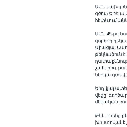
ԱՄՆ նախկին 
գծով։ Եթե ա
հետևում անկ
ԱՄՆ 45-րդ ն
գործող ղեկա
Միացյալ Ն
թեկնածուն է
դատաքննությ
շահերից, քա
ներկա գտնվե
Երդվյալ ատեն
վեցը՝ գործա
մեկական բու
Թեև իրենց ը
խոստովանել