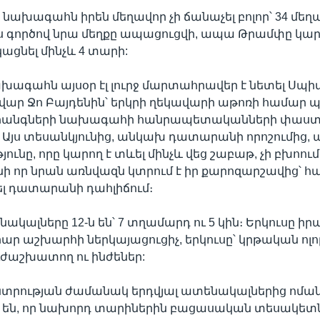
նախագահն իրեն մեղավոր չի ճանաչել բոլոր՝ 34 մե
յս գործով նրա մեղքը ապացուցվի, ապա Թրամփը կար
ացնել մինչև 4 տարի:
ախագահն այսօր էլ լուրջ մարտահրավեր է նետել Ս
վար Ջո Բայդենին՝ երկրի ղեկավարի աթոռի համար պ
ահանգների նախագահի հանրապետականների փաս
։ Այս տեսանկյունից, անկախ դատարանի որոշումից, 
ունը, որը կարող է տևել մինչև վեց շաբաթ, չի բխոո
նի որ նրան առնվազն կտրում է իր քարոզարշավից՝ հ
լ դատարանի դահլիճում։
ակալները 12-ն են՝ 7 տղամարդ ու 5 կին։ Երկուսը ի
րար աշխարհի ներկայացուցիչ, երկուսը՝ կրթական ոլո
ժաշխատող ու ինժեներ:
նտրության ժամանակ երդվյալ ատենակալներից ոմա
 են, որ նախորդ տարիներին բացասական տեսակետն