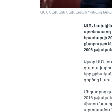
ԱՄՆ նախկին նախագահ Դոնալդ Թր
ԱՄՆ նախկին
պոռնոաստղ Ս
հրաժարվի 2
ընտրություն
2006 թվակա
Այսօր ԱՄՆ-ո
դատավարությ
երբ քրեակա
գործող նախ
Մեղադրող դա
2016 թվակա
միտումնավոր
արտաամուս