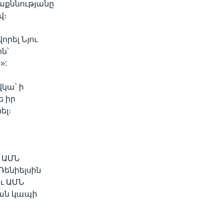
աքննությանը
վ։
րել Նյու
ն՝
»:
կա՝ ի
ե իր
ել։
ի ԱՄՆ
Դենիելսին
ու ԱՄՆ
ան կապի