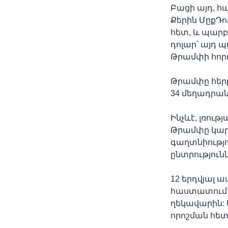
Բացի այդ, հ
Քերին ՄըքԴո
հետ, և պարբ
դոլար՝ այդ 
Թրամփի հորդ
Թրամփը հերքե
34 մեղադրան
Ինչևէ, լռու
Թրամփը կարո
գաղտնիությո
ընտրությունն
12 երդվյալ 
հաստատում 
ղեկավարին: 
որոշման հետ