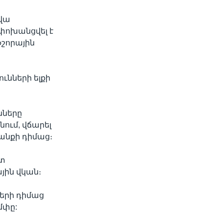
կվա
փոխանցվել է
ֆշորային
ունների ելքի
նները
ում, վճարել
անքի դիմաց։
ւտ
յին վկան։
երի դիմաց
մփը: