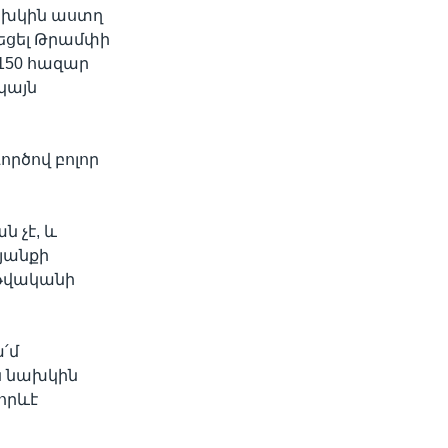
նախկին աստղ
նեցել Թրամփի
150 հազար
կայն
գործով բոլոր
ն չէ, և
կյանքի
 թվականի
՛մ
ն նախկին
որևէ