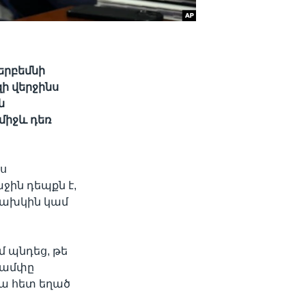
երբեմնի
ի վերջինս
ն
միջև դեռ
յս
ջին դեպքն է,
նախկին կամ
 պնդեց, թե
րամփը
րա հետ եղած