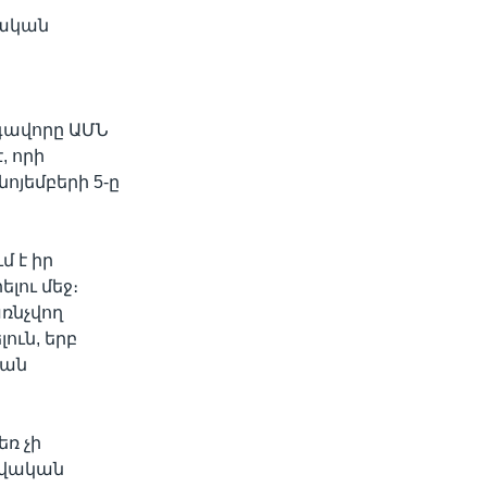
եական
նգավորը ԱՄՆ
, որի
յեմբերի 5-ը
մ է իր
լու մեջ։
ռնչվող
ւն, երբ
ման
ռ չի
րավական