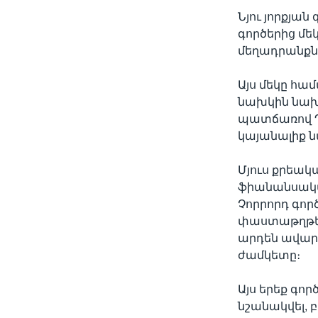
Նյու յորքյա
գործերից մե
մեղադրանքներ
Այս մեկը հա
նախկին նախա
պատճառով Դո
կայանալիք 
Մյուս քրեակ
ֆիանանսական
Չորրորդ գոր
փաստաթղթեր
արդեն ավա
ժամկետը։
Այս երեք գո
նշանակվել, 