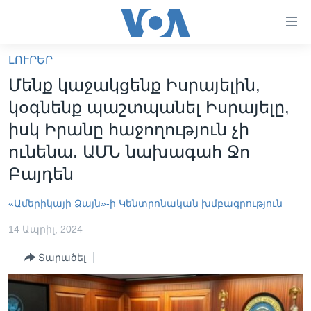
Մատչելի
հղումներ
անցնել
ԼՈՒՐԵՐ
հիմնական
ԳԼԽԱՎՈՐ ԷՋ
Մենք կաջակցենք Իսրայելին,
բովանդակությանը
ԼՈՒՐԵՐ
անցնել
կօգնենք պաշտպանել Իսրայելը,
հիմնական
ՍՓՅՈՒՌՔ
իսկ Իրանը հաջողություն չի
բովանդակությանը
ՏԵՍԱՆՅՈՒԹԵՐ
ունենա. ԱՄՆ նախագահ Ջո
հիմնական
բովանդակություն
Բայդեն
ՖԻԼՄԵՐ
ՄԵՐ ՄԱՍԻՆ
ՖԻԼՄԵՐ
«Ամերիկայի Ձայն»-ի Կենտրոնական խմբագրություն
ՈՒԿՐԱԻՆԱԿԱՆ ՊԱՏԵՐԱԶՄ
IN ENGLISH
ՄԵՐ ՄԱՍԻՆ
14 Ապրիլ, 2024
«ԱՄԵՐԻԿԱՅԻ ՁԱՅՆ»-Ի ԿԱՆՈՆԱԴՐՈՒԹՅՈՒՆ
Տարածել
Learning English
ԿԱՊ ՄԵԶ ՀԵՏ
ՀԵՏԵՒԵՔ ՄԵԶ