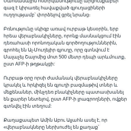
Սահմանային ոստիկանությունը արցունքաբեր
գազ է կիրառել հավաքված գյուղացիների
ուղղությամբ՝ փորձելով ցրել նրանց։
Բռնությունը սկիզբ առավ ուրբաթ կեսօրին, երբ
հրեա վերաբնակիչները, որոնք մասնակցում էին
դեռահասի որոնողական գործողություններին,
գրոհել են Ալ-Մուղեյիր գյուղը, որը գտնվում է
Մալաչեյ Շալոմից մոտ 500 մետր դեպի արևմուտք,
ըստ AFP-ի թղթակցի:
Ուրբաթ օրը որսի ժամանակ վերաբնակիչները
կրակել և հրկիզել են գյուղի բազմաթիվ տներ և
մեքենաներ, մինչդեռ բնակիչները պատասխանել
են քարեր նետելով, ըստ AFP-ի լրագրողների, ովքեր
գտնվել էին տեղում:
Քաղաքապետ Ամին Աբու Ալյահն ասել է, որ
«վերաբնակները ներխուժել են քաղաք՝