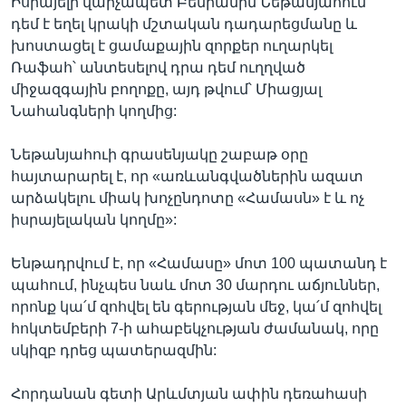
Իսրայելի վարչապետ Բենիամին Նեթանյահուն
դեմ է եղել կրակի մշտական դադարեցմանը և
խոստացել է ցամաքային զորքեր ուղարկել
Ռաֆահ՝ անտեսելով դրա դեմ ուղղված
միջազգային բողոքը, այդ թվում՝ Միացյալ
Նահանգների կողմից:
Նեթանյահուի գրասենյակը շաբաթ օրը
հայտարարել է, որ «առևանգվածներին ազատ
արձակելու միակ խոչընդոտը «Համասն» է և ոչ
իսրայելական կողմը»:
Ենթադրվում է, որ «Համասը» մոտ 100 պատանդ է
պահում, ինչպես նաև մոտ 30 մարդու աճյուններ,
որոնք կա՛մ զոհվել են գերության մեջ, կա՛մ զոհվել
հոկտեմբերի 7-ի ահաբեկչության ժամանակ, որը
սկիզբ դրեց պատերազմին:
Հորդանան գետի Արևմտյան ափին դեռահասի