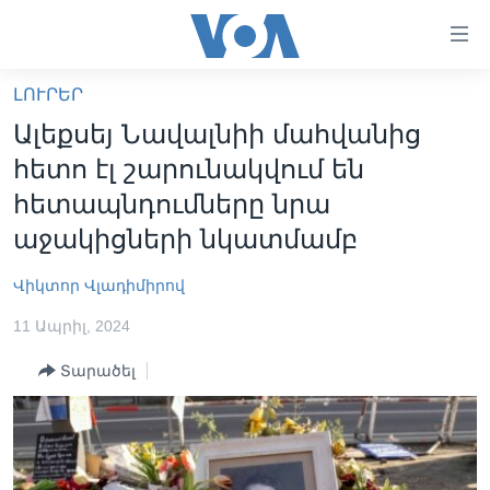
Մատչելի
հղումներ
անցնել
ԼՈՒՐԵՐ
հիմնական
ԳԼԽԱՎՈՐ ԷՋ
Ալեքսեյ Նավալնիի մահվանից
բովանդակությանը
ԼՈՒՐԵՐ
անցնել
հետո էլ շարունակվում են
հիմնական
ՍՓՅՈՒՌՔ
հետապնդումները նրա
բովանդակությանը
ՏԵՍԱՆՅՈՒԹԵՐ
աջակիցների նկատմամբ
հիմնական
բովանդակություն
ՖԻԼՄԵՐ
Վիկտոր Վլադիմիրով
ՄԵՐ ՄԱՍԻՆ
ՖԻԼՄԵՐ
11 Ապրիլ, 2024
ՈՒԿՐԱԻՆԱԿԱՆ ՊԱՏԵՐԱԶՄ
IN ENGLISH
ՄԵՐ ՄԱՍԻՆ
Տարածել
«ԱՄԵՐԻԿԱՅԻ ՁԱՅՆ»-Ի ԿԱՆՈՆԱԴՐՈՒԹՅՈՒՆ
Learning English
ԿԱՊ ՄԵԶ ՀԵՏ
ՀԵՏԵՒԵՔ ՄԵԶ