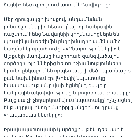
ձայնի» հետ զրույցում ասում է Դավիդիսը։
Մեր զրուցակցի խոսքով, անգամ նման
բռնաճշումներից հետո էլ՝ այսօր հանրային
դաշտում հենց Նավալնիի կողմնակիցներն են
պուտինյան ռեժիմին ընդդիմադիր ամենամեծ
կազմակերպված ուժը. ««Ընտրությունների» և
Ալեքսեյի մահվանը հաջորդած զանգվածային
գործողություններից հետո իշխանությունները
նրանց ընկալում են որպես ավելի մեծ սպառնալիք,
քան նախկինում էր։ [Կրեմլի] նպատակը
հասարակությանը վախեցնելն է, զսպելը
հանրային ակտիվությունը և բողոքի ակցիաները։
Բայց սա չի չեղարկում մյուս նպատակը՝ ոչնչացնել
ենթադրյալ [ընդդիմադիր] ցանցերն ու դրանց
«հավաքման կետերը»։
Իրավապաշտպանի կարծիքով, թեև դեռ վաղ է
ասել, որ Յուլիա Նավալնայան կարող է դառնալ