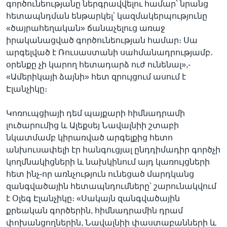
գործունեությանը ներգրավվելու համար՝ նրանց
հետապնդման ենթարկել՝ կազմակերպությունը
«ծայրահեղական» ճանաչելուց առաջ
իրականացված գործունեության համար։ Սա
արգելված է Ռուսաստանի սահմանադրությամբ․
օրենքը չի կարող հետադարձ ուժ ունենալ»,-
«Ամերիկայի ձայնի» հետ զրույցում ասում է
Էլանչիկը։
Կոռուպցիայի դեմ պայքարի հիմնադրամի
լուծարումից և Ալեքսեյ Նավալնիի շտաբի
նկատմամբ կիրառված արգելքից հետո
անխուսափելի էր հանգուցյալ ընդդիմադիր գործչի
կողմնակիցների և նախկինում այդ կառույցների
հետ ինչ-որ առնչություն ունեցած մարդկանց
զանգվածային հետապնդումները՝ շարունակվում
է Օլեգ Էլանչիկը։ «Սակայն զանգվածային
քրեական գործերին, հիմնադրամին դրամ
փոխանցողներին, Նավալնիի փաստաբանների և