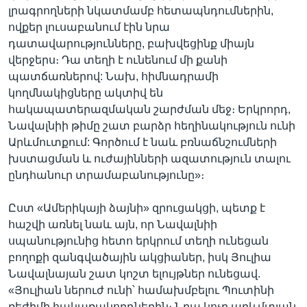
լրագրողների նկատմամբ հետապնդումներին,
ովքեր լուսաբանում էին նրա
դատավարությունները, բախվեցինք միայն
վերջերս։ Դա տեղի է ունենում մի քանի
պատճառներով: Նախ, հիմնադրամի
կողմնակիցները ակտիվ են
հակապատերազմական շարժման մեջ։ Երկրորդ,
Նավալնիի թիմը շատ բարձր հեղինակություն ունի
Արևմուտքում: Գործում է նաև բռնաճնշումների
խստացման և ուժայինների ազատություն տալու
ընդհանուր տրամաբանությունը»։
Ըստ «Ամերիկայի ձայնի» զրուցակցի, պետք է
հաշվի առնել նաև այն, որ Նավալնիի
սպանությունից հետո երկրում տեղի ունեցան
բողոքի զանգվածային ակցիաներ, իսկ Յուլիա
Նավալնայան շատ կոշտ ելույթներ ունեցավ.
«Յուլիան ներուժ ունի՝ համախմբելու Պուտինի
ռեժիմի հակառակորդներին։ Նրա կոչը արևմտյան