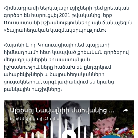
Հիմնադրամի ներկայացուցիչների դեմ քրեական
գործեր են հարուցվել 2021 թվականից, երբ
Ռուսաստանի իշխանությունները այն ճանաչեցին
«ծայրահեղական կազմակերպություն»։
Հայտնի է, որ Կոռուպցիայի դեմ պայքարի
հիմնադրամի հետ կապված քրեական գործերով
մեղադրյալներին ռուսաստանյան
իշխանությունները հաճախ են ընդգրկում
ահաբեկիչների և ծայրահեղականների
ցուցակներում, արգելափակվում են նրանց
բանկային հաշիվները։
Ալեքսեյ Նավալնիի մահվանից հետո էլ շարունակվում են հետապնդումները նրա աջակիցների նկատմամբ
by
«Ամերիկայի Ձայն»
No media source currently available