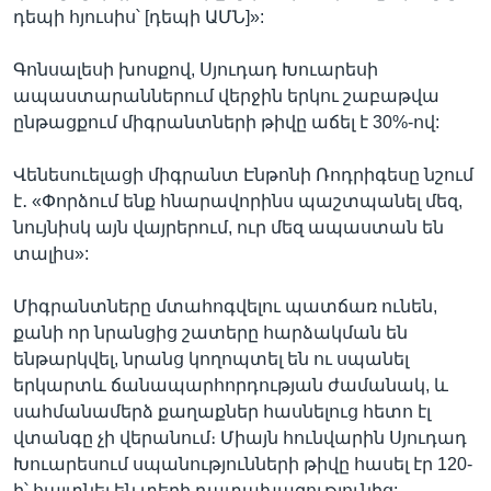
դեպի հյուսիս՝ [դեպի ԱՄՆ]»:
Գոնսալեսի խոսքով, Սյուդադ Խուարեսի
ապաստարաններում վերջին երկու շաբաթվա
ընթացքում միգրանտների թիվը աճել է 30%-ով:
Վենեսուելացի միգրանտ Էնթոնի Ռոդրիգեսը նշում
է․ «Փորձում ենք հնարավորինս պաշտպանել մեզ,
նույնիսկ այն վայրերում, ուր մեզ ապաստան են
տալիս»:
Միգրանտները մտահոգվելու պատճառ ունեն,
քանի որ նրանցից շատերը հարձակման են
ենթարկվել, նրանց կողոպտել են ու սպանել
երկարտև ճանապարհորդության ժամանակ, և
սահմանամերձ քաղաքներ հասնելուց հետո էլ
վտանգը չի վերանում։ Միայն հունվարին Սյուդադ
Խուարեսում սպանությունների թիվը հասել էր 120-
ի՝ հայտնել են տեղի դատախազությունից: