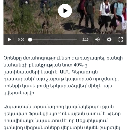
No media source currently available
0:00
2:13
Օրենքը մտահոգություններ է առաջացրել, քանզի
նահանգի բնակչության նոտ 40%-ը
լատինաամերիկացի է: ԱՄՆ Գերագույն
դատարանի՝ այս շաբաթ կայացրած որոշմամբ,
օրենքի կասեցումը երկարաձգվեց՝ մինչև այն
կվերանայվի:
Ապաստան տրամադրող կազմակերպության
ղեկավար Ֆրանցիսկո Գոնսալեսն ասում է․ «[Նոր
իրավիճակը] նպաստում է, որ Մեքսիկայում
գտնվող միգրանտները վերստին սկսեն շարժվել