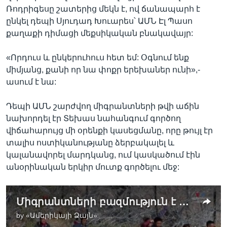
Ռոդրիգեսը շատերից մեկն է, ով ճանապարհ է
ընկել դեպի Սյուդադ Խուարես՝ ԱՄՆ Էլ Պասո
քաղաքի դիմացի մեքսիկական բնակավայր:
«Որդուս և ընկերուհուս հետ եմ: Օգնում ենք
միմյանց, քանի որ նա փոքր երեխաներ ունի»,-
ասում է նա:
Դեպի ԱՄՆ շարժվող միգրանտների թվի աճին
նախորդել էր Տեխաս նահանգում գործող
վիճահարույց մի օրենքի կասեցմանը, որը թույլ էր
տալիս ոստիկանությանը ձերբակալել և
կալանավորել մարդկանց, ում կասկածում էին
անօրինական երկիր մուտք գործելու մեջ:
Միգրանտների բազմություն է կուտակվել ԱՄՆ-ին սահմանակից մեքսիկական Սյուդադ Խուարես քաղաքում
by
«Ամերիկայի Ձայն»