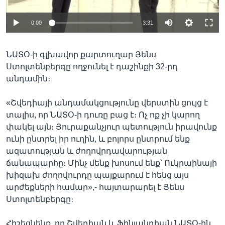
0:00
3:31
ՆԱՏՕ-ի գլխավոր քարտուղար Յենս
Ստոլտենբերգը ողջունել է դաշինքի 32-րդ
անդամին։
«Շվեդիայի անդամակցությունը վերստին ցույց է
տալիս, որ ՆԱՏՕ-ի դուռը բաց է։ Ոչ ոք չի կարող
փակել այն։ Յուրաքանչյուր պետություն իրավունք
ունի ընտրել իր ուղին, և բոլորս ընտրում ենք
ազատության և ժողովրդավարության
ճանապարհը։ Մինչ մենք խոսում ենք՝ Ուկրաինայի
խիզախ ժողովուրդը պայքարում է հենց այս
արժեքների համար»,- հայտարարել է Յենս
Ստոլտենբերգը։
Հիշեցնենք, որ Շվեդիան և Ֆինլանդիան ՆԱՏՕ-ին