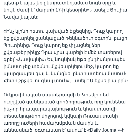
պետք է այցելեք ընտրատեղամաս նույն օրը և
նույն ժամին՝ մարտի 17-ի կեսօրին»,- ասել է Յուլիա
Նավալնայան:
«Ինչ կլինի հետո, կախված է քեզնից։ Դուք կարող
եք քվեարկել ցանկացած թեկնածուի օգտին, բացի
Պուտինից։ Դուք կարող եք փչացնել ձեր
քվեաթերթիկը: Դրա վրա կարելի է մեծ տառերով
գրել՝ «Նավալնի»։ Եվ նույնիսկ եթե ընդհանրապես
իմաստ չեք տեսնում քվեարկելու մեջ, կարող եք
պարզապես գալ և կանգնել ընտրատեղամասում։
Հետո շրջվել ու գնալ տուն»,- ասել է Ալեքսեյի այրին։
Ուկրաինական պատերազմի և Կրեմլի դեմ
ուղղված ցանկացած գործողություն, որը կունենա
ինչ-որ հրապարակայնություն և կհաստատվի
տեսանյութերի միջոցով, կվկայի Ռուսաստանի
առողջ ուժերի համախմբման մասին և,
անկասկած, օգտակար է՝ ասում է «Daily Journal»-ի