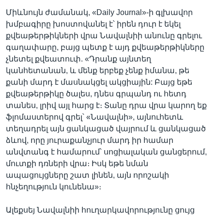
Միևնույն ժամանակ, «Daily Journal»-ի գլխավոր
խմբագիրը խոստովանել է՝ իրեն դուր է եկել
քվեաթերթիկների վրա Նավալնիի անունը գրելու
գաղափարը, բայց պետք է այդ քվեաթերթիկները
չնետել քվեատուփ. «Դրանք այնտեղ
կանհետանան, և մենք երբեք չենք իմանա, թե
քանի մարդ է մասնակցել ակցիային: Բայց եթե
քվեաթերթիկը ծալես, դնես գրպանդ ու հետդ
տանես, լրիվ այլ հարց է։ Տանը դրա վրա կարող եք
ֆլոմաստերով գրել՝ «Նավալնի», այնուհետև
տեղադրել այն ցանկացած վայրում և ցանկացած
ձևով, որը յուրաքանչյուր մարդ իր համար
անվտանգ է համարում՝ սոցիալական ցանցերում,
մուտքի դռների վրա։ Իսկ եթե նման
ապացույցները շատ լինեն, այն որոշակի
հնչեղություն կունենա»։
Ալեքսեյ Նավալնիի հուղարկավորությունը ցույց