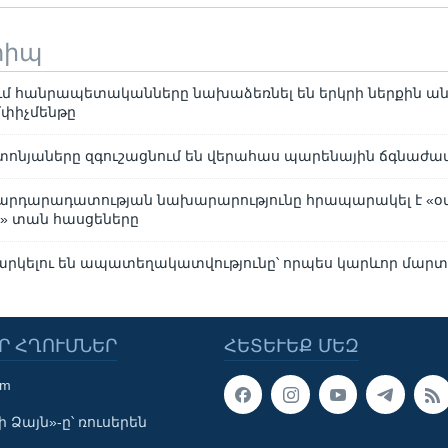
տիպ
ւմ հանրապետականները նախաձեռնել են երկրի ներքին ա
փիչմենթը
ոնյաները զգուշացնում են վերահաս պարենային ճգնաժա
արդարադատության նախարարությունը հրապարակել է «օ
» տան հասցեները
արկելու են ապատեղակատվությունը՝ որպես կարևոր մար
Ր ՀՂՈՒՄՆԵՐ
ՀԵՏԵՒԵՔ ՄԵԶ
om
 Ձայն»-ը՝ ռուսերեն