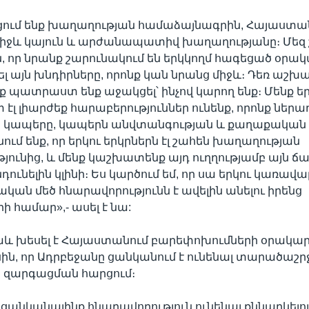
ցում ենք խաղաղության համաձայնագրին, Հայաստա
միջև կայուն և արժանապատիվ խաղաղությանը։ Մեզ 
յն, որ նրանք շարունակում են երկկողմ հագեցած օրակ
լ այն խնդիրները, որոնք կան նրանց միջև։ Դեռ աշ
նք պատրաստ ենք աջակցել՝ ինչով կարող ենք։ Մենք ե
 էլ լիարժեք հարաբերություններ ունենք, որոնք ներա
կապերը, կապերն անվտանգության և քաղաքական ո
ում ենք, որ երկու երկրներն էլ շահեն խաղաղության
յունից, և մենք կաշխատենք այդ ուղղությամբ այն 
ունելին կլինի։ Ես կարծում եմ, որ սա երկու կառավա
կան մեծ հնարավորությունն է ավելին անելու իրենց
ի համար»,- ասել է նա:
աև խեսել է Հայաստանում բարեփոխումների օրակարգ
սին, որ Ադրբեջանը ցանկանում է ունենալ տարածաշ
զարգացման հարցում։
կցանկանայինք հնարավորություն ունենալ քննարկել