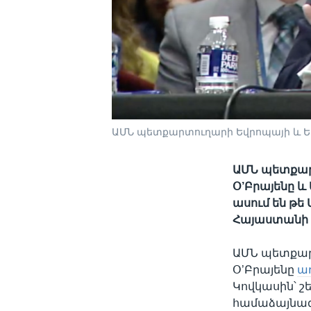
ԱՄՆ պետքարտուղարի Եվրոպայի և Եվ
ԱՄՆ պետքար
Օ’Բրայենը 
ասում են թե
Հայաստանի և
ԱՄՆ պետքար
Օ’Բրայենը
ա
Կովկասին՝ 
համաձայնագ