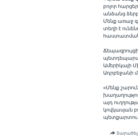
բոլոր հարցեր
անձանց ձերբ
Մենք առաջ գ
տեղի է ունե
հաստատմանն ա
Ճեպազրույց
պետդեպարտա
Ամերիկայի Մ
Ադրբեջանի մ
«Մենք շարու
խաղաղությո
այդ ուղղութ
կովկասյան բ
պետքարտուղա
Տարածել