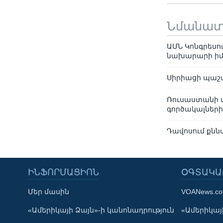
Նմանա
ԱՄՆ Կոնգրեսո
նախարարի իմ
Սիրիացի պաշտ
Ռուսաստանի 
գործակալների
Դավոսում քնն
ԻՆՖՈՐՄԱՑԻՈՆ
ՕԳՏԱԿԱ
Մեր մասին
VOANews.c
Learning English
«Ամերիկայի Ձայն»-ի կանոնադրություն
«Ամերիկայի