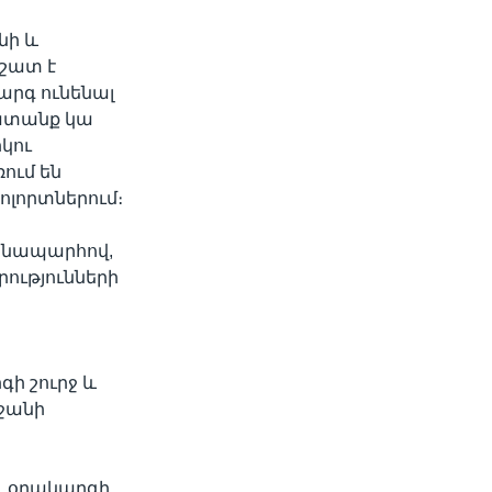
նի և
շատ է
արգ ունենալ
խատանք կա
րկու
ռում են
լորտներում։
ճանապարհով,
րությունների
ի շուրջ և
րջանի
ու օրակարգի