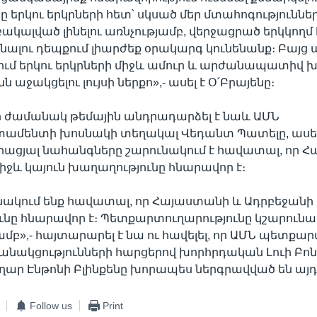
ը երկու երկրների հետ՝ սկսած մեր մտահոգություններ
ակալված լինելու առնչությամբ, վերջացրած երկկողմ
նալու դեպքում լիարժեք օրակարգ կունենանք։ Բայց 
նում երկու երկրների միջև ամուր և արժանապատիվ
ջակցելու լույսի ներքո»,- ասել է Օ՛Բրայենը։
ի ժամանակ թեմային անդրադարձել է նաև ԱՄՆ
մենտի խոսնակի տեղակալ Վեդանտ Պատելը, ասել
իացյալ նահանգները շարունակում է հավատալ, որ 
իջև կայուն խաղաղությունը հնարավոր է։
նակում ենք հավատալ, որ Հայաստանի և Ադրբեջանի 
ւնը հնարավոր է։ Պետքարտուղարությունը կշարուն
յամբ»,- հայտարարել է նա ու հավելել, որ ԱՄՆ պետքա
անակցությունների հարցերով խորհրդական Լուի Բոն
ր Էնթոնի Բլինքենը խորապես ներգրավված են այդ
Follow us
Print