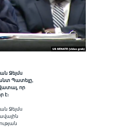
ան Ջեյմս
անտ Պատելը,
վատալ, որ
ր է։
ան Ջեյմս
ավային
ության