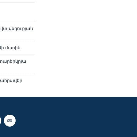
նվտանգության
մի մասին
տարերկրյա
տահրավեր