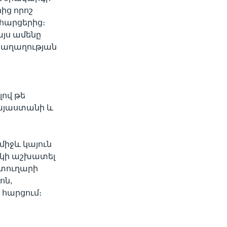
ից որոշ
 հարցերից։
այս ամենը
 խաղաղության
ով թե
Հայաստանի և
միջև կայուն
ակի աշխատել
րտուղարի
ոն,
 հարցում։