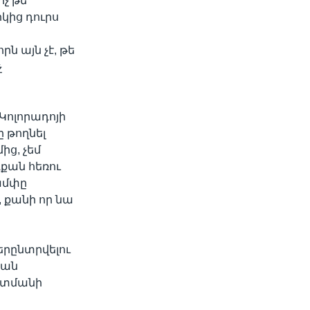
ոչ թե
կից դուրս
 այն չէ, թե
չ
Կոլորադոյի
 թողնել
ից, չեմ
քան հեռու
րամփը
, քանի որ նա
երընտրվելու
իան
իխտմանի