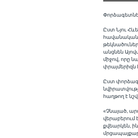
Փորձագետներ
Ըստ Նյու Հև
հավանականու
թեկնածուների
անցնեն Այով
միջով, որը ն
փրայմերիզն է
Ըստ փորձագետ
նվիրատվութ
հաղթող է նշ
«Չնայած, ար
վերաբերում 
քվեարկեն, ի
մրցապայքարի