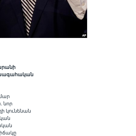
արանի
նախագահական
ամար
. նոր
ղի կունենան
ական
ական
վիճակը