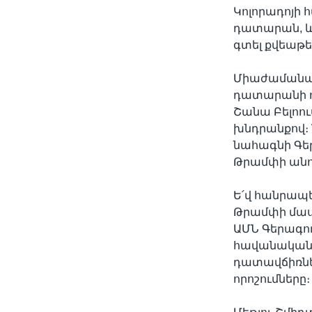
Կոլորադոյի
դատարան, և 
գտել քվեաթե
Միաժամանակ,
դատարանի որ
Շանա Բելոո
խնդրանքով։ 
նահագնի Գեր
Թրամփի անու
Ե՛վ հանրապե
Թրամփի մասն
ԱՄՆ Գերագու
հավանականո
դատավճիռներ
որոշումները։