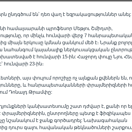
EMBED
ն ընդգծում են՝ դեռ վաղ է եզրակացություններ անել:
ենի համալսարանի պրոֆեսոր Մեթյու Շմիդտի,
թյունը, որ մինչև հունվարի վերջ 7 հանրապետակա
ց միայն երկուսը կմնան ցանկում մեծ է։ Նրանք բոլո
ա նահանգում կայանալիք ներկուսակցական ընտրութ
ախատեսված է հունվարի 15-ին: Հաջորդ փուլը Նյու Հ
՝ հունվարի 23-ին։
ների, այս փուլում որոշիչը ոչ այնքան քվեներն են, 
յունները, և հանրապետականների փրայմերիզների
վում Դոնալդ Թրամփը:
դյունքների կանխատեսումը շատ դժվար է, քանի որ ե
է փրայմերիզներին, ընտրողները պետք է ֆիզիկապես 
նչը նշանակում է ջանք գործադրել: Նախագահական
ց դուրս գալու հավանական թեկնածուների շարքում