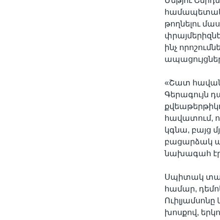
Մեթյու Շմիդտ
համապետակա
թողնելու մաս
փրայմերիզնե
ինչ որոշումն
ապացույցնե
«Շատ հավանա
Գերագույն դ
քվեաթերթիկո
հավատում, 
կգնա, բայց մ
բացարձակ պա
նախագահ էր»
Սպիտակ տան 
համար, դեմո
Ուիլյամսոնը
խոսքով, երկո