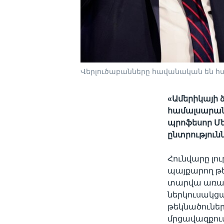
Վերլուծաբանները հավանական են համ
«Ամերիկայի ձ
համալսարան
պրոֆեսոր Մե
ընտրություն
Հունվարը լո
պայքարող թե
տարվա առաջի
ներկուսակց
թեկնածունե
մրցավազքու