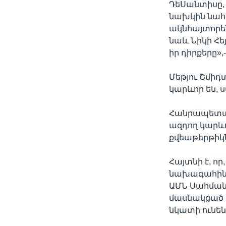
ԴեՍանտիսը, 
նախկին նահա
ակնհայտորեն
նաև Նիկի Հե
իր դիրքերը»,
Մեթյու Շմիդտ
կարևոր են, 
Հանրապետակ
ազդող կարևո
քվեաթերթիկն
Հայտնի է, ո
նախագահին 
ԱՄՆ Սահմանա
մասնակցած 
նկատի ունեն