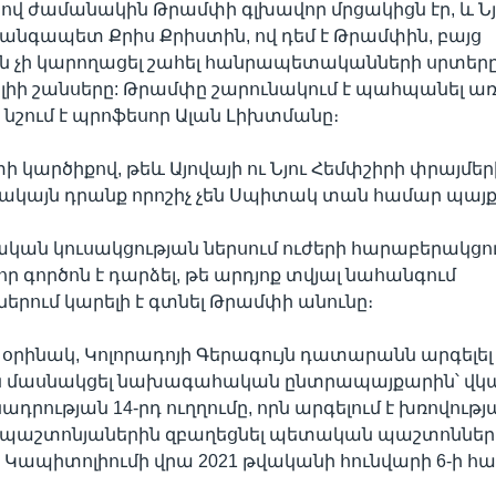
ով ժամանակին Թրամփի գլխավոր մրցակիցն էր, և Նյ
նգապետ Քրիս Քրիստին, ով դեմ է Թրամփին, բայց
 չի կարողացել շահել հանրապետականների սրտերը:
յլիի շանսերը: Թրամփը շարունակում է պահպանել
- նշում է պրոֆեսոր Ալան Լիխտմանը։
ի կարծիքով, թեև Այովայի ու Նյու Հեմփշիրի փրայմե
սակայն դրանք որոշիչ չեն Սպիտակ տան համար պայք
ան կուսակցության ներսում ուժերի հարաբերակցո
ր գործոն է դարձել, թե արդյոք տվյալ նահանգում
երում կարելի է գտնել Թրամփի անունը։
ր, օրինակ, Կոլորադոյի Գերագույն դատարանն արգելել
մասնակցել նախագահական ընտրապայքարին՝ վկայ
դրության 14-րդ ուղղումը, որն արգելում է խռովությ
պաշտոնյաներին զբաղեցնել պետական պաշտոններ։ 
 Կապիտոլիումի վրա 2021 թվականի հունվարի 6-ի հա