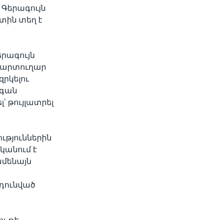
Գերագույն
տին տեղ է
երագույն
տքարտուղար
րկելու
իգան
՝ թույլատրել
ւթյուններին
կանում է
ամենայն
նդունված