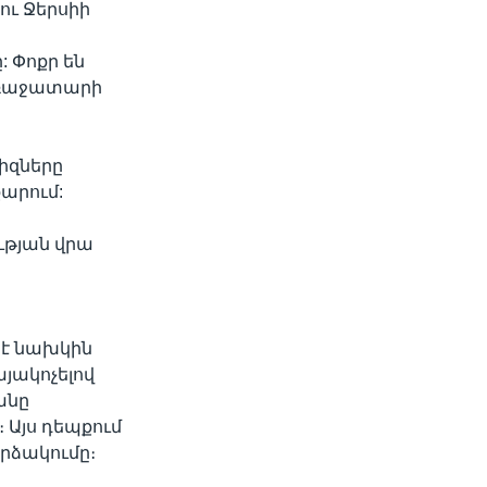
ու Ջերսիի
 Փոքր են
 առաջատարի
րիզները
արում:
ւթյան վրա
 է նախկին
ակոչելով
անը
Այս դեպքում
րձակումը։