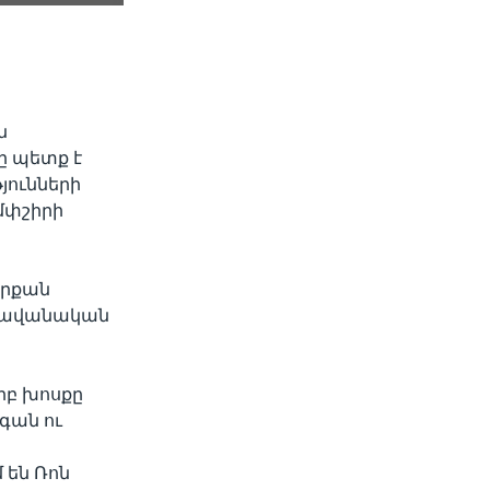
SHARE
ն
րը պետք է
յունների
եմփշիրի
width
px
որքան
 հավանական
րբ խոսքը
գան ու
 են Ռոն