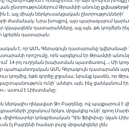
ը ուշադրություն է հրավիրում, որ այս փուլում խոսքը 
ն ընտրություններում Թրամփի անունը քվեաթերթի
ին է, այլ միայն ներկուսակցական ընտրությունների՝
րի ժամանակ։ Նրա խոսքով, այս պարագայում կարևորն
եր կկայացնեն դատարանները, այլ այն, թե կողմերն ին
ր կբերեն դատարան։
կան է, որ ԱՄՆ Գերագույն դատարանը կվերանայի 
ատարանի որոշումը, որն արգելում էր Թրամփի անունը
ւմ՝ 14-րդ ուղղման խախտման պատճառով...։ Մի կողմ
որ պահպանողական ԱՄՆ Գերագույն դատարանն այդ
յուս կողմից, եթե գործը լրջանա, նրանք կասեն, որ Թ
շտպանություն ունի՝ անելու այն, ինչ ցանկանում էր
,- ասում է Լիխտմանը:
ներկայիս ղեկավար Ջո Բայդենը, ով պայքարում է վ
կրատների շրջանում երկու մրցակից ունի՝ գրող Մար
 և միլիոնատեր կոնգրեսական Դին Ֆիլիփսը։ Ալան Լ
ւսն էլ Բայդենի համար լուրջ մրցակիցներ չեն: