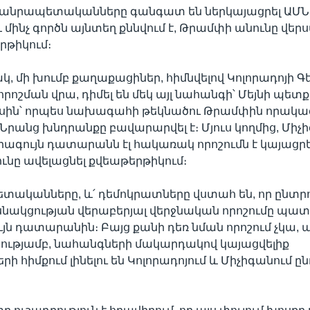
 հանրապետականները գանգատ են ներկայացրել ԱՄՆ 
մինչ գործն այնտեղ քննվում է, Թրամփի անունը վերս
րթիկում։
 մի խումբ քաղաքացիներ, հիմնվելով Կոլորադոյի Գ
ոշման վրա, դիմել են մեկ այլ նահանգի՝ Մեյնի պե
ւսին՝ որպես նախագահի թեկնածու Թրամփին որակազ
Նրանց խնդրանքը բավարարվել է։ Մյուս կողմից, Միչ
ագույն դատարանն էլ հակառակ որոշումն է կայացրել
նը ավելացնել քվեաթերթիկում։
տականները, և՛ դեմոկրատները վստահ են, որ ընտրո
ակցության վերաբերյալ վերջնական որոշումը պատ
յն դատարանին։ Բայց քանի դեռ նման որոշում չկա, 
ւթյամբ, նահանգների մակարդակով կայացվելիք
ի հիմքում լինելու են Կոլորադոյում և Միչիգանում ը