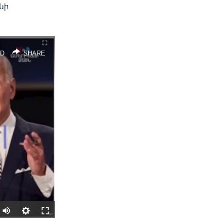
նի
D
SHARE