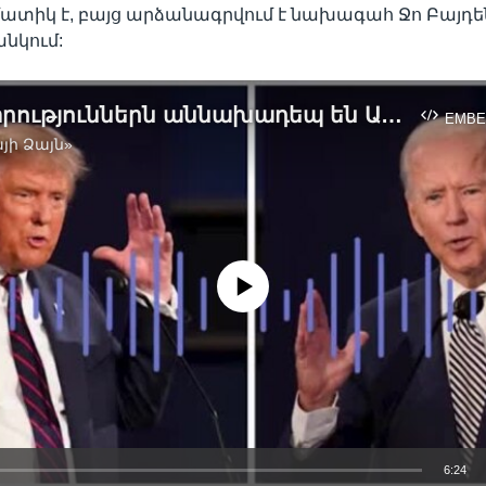
ատիկ է, բայց արձանագրվում է նախագահ Ջո Բայդե
նկում:
«Այս ընտրություններն աննախադեպ են ԱՄՆ պատմության ընթացքում»․ Ալան Լիխտման
EMBE
յի Ձայն»
No media source currently available
6:24