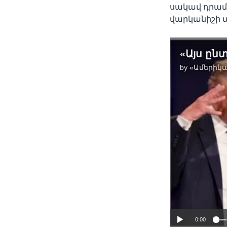
սակավ դրամ
վարկանիշի ա
by
«Ամերիկա
0:00