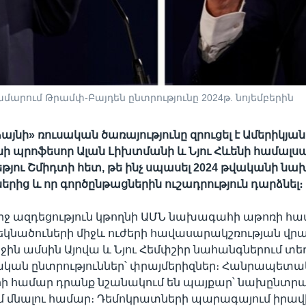
արում Թրամփ-Բայդեն ընտրությունը 2024թ. նոյեմբերին
այնի» ռուսական ծառայությունը զրուցել է Ամերիկյան
ի պրոֆեսոր Ալան Լիխտմանի և Նյու Հևենի համալս
թյու Շմիդտի հետ, թե ինչ սպասել 2024 թվականի 
ներից և որ գործընթացներին ուշադրություն դարձնել։
ւրջ ազդեցություն կթողնի ԱՄՆ նախագահի աթոռի հ
կնածուների միջև ուժերի հավասարակշռության վրա
ն ամսին Այովա և Նյու Հեմփշիր նահանգներում տե
ական ընտրություններ՝ փրայմերիզներ։ Հանրապետ
րի համար դրանք նշանակում են պայքար՝ նախընտր
մ մնալու համար։ Դեմոկրատների պարագայում իրա