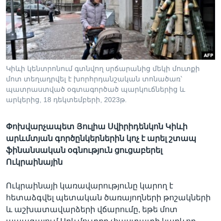
Լեզուներ
Կիևի կենտրոնում գտնվող սրճարանից մեկի մուտքի
մոտ տեղադրվել է խորհրդանշական տոնածառ՝
պատրաստված օգտագործած պարկուճներից և
արկերից, 18 դեկտեմբերի, 2023թ.
Փոխվարչապետ Յուլիա Սվիրիդենկոն Կիևի
արևմտյան գործընկերներին կոչ է արել շտապ
ֆինանսական օգնություն ցուցաբերել
Ուկրաինային
Ուկրաինայի կառավարությունը կարող է
հետաձգվել պետական ծառայողների թոշակների
և աշխատավարձերի վճարումը, եթե մոտ