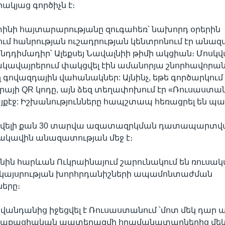
կյաց գործիչն է։
ինի հայտարարությանը զուգահեռ՝ նախորդ օրերին
մ հանրության ուշադրության կենտրոնում էր անա
ընդդիմադիր՝ Ալեքսեյ Նավալնիի թիմի ակցիան։ Մոսկվ
նակավայրերում փակցվել էին ամանորյա շնորհավորա
գովազդային վահանակներ: Այնինչ, եթե գործարկում 
այի QR կոդը, այն ձեզ տեղափոխում էր «Ռուսաստա
յքէջ: Իշխանությունները հապշտապ հեռացրել են պ
 ավելի քան 30 տարվա ազատազրկման դատապարտվ
ակավին անազատության մեջ է։
ոնին հարևան Ուկրաինայում շարունակում են ռուսակ
 կայսրության խորհրդանիշների ապամոնտաժման
երը։
անդանից իջեցվել է Ռուսաստանում ՝մոտ մեկ դար 
ղաքացիական պատերազմի հրամանատարներից մեկ