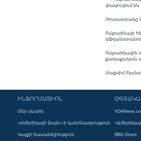
փակուղում են
Ռուսաստանը ն
Ուկրաինայի հ
Աֆղանստանում
Ուկրաինային 
քաղաքական տ
Մաքսիմ Բլանտ.
ԻՆՖՈՐՄԱՑԻՈՆ
ՕԳՏԱԿԱ
Մեր մասին
VOANews.c
Learning English
«Ամերիկայի Ձայն»-ի կանոնադրություն
«Ամերիկայի
Կայքի հասանելիություն
BBG Direct
ՀԵՏԵՒԵՔ ՄԵԶ