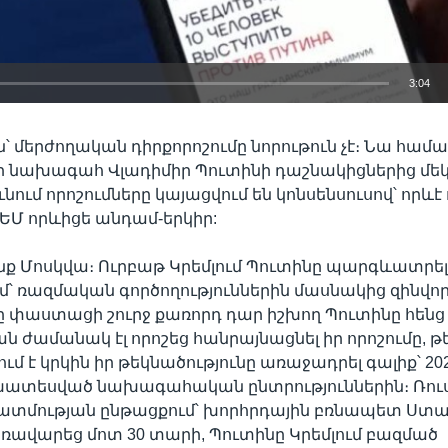
3:04
EMBED
՝ մերժողական դիրքորոշումը նորութուն չէ։ Նա համա
 նախագահ Վլադիմիր Պուտինի դաշնակիցներից մեկը
նում որոշումները կայացվում են կոնսենսուսով՝ որևէ
ի ԵՄ որևիցե անդամ-երկիր:
 Մոսկվա։ Ուրբաթ Կրեմլում Պուտինը պարգևատրել
մ՝ ռազմական գործողություններին մասնակից զինվո
 փաստացի շուրջ քառորդ դար իշխող Պուտինը հենց
ն ժամանակ էլ որոշեց հանրայնացնել իր որոշումը, թ
 է կրկին իր թեկնածությունը առաջադրել գալիք՝ 2
ատեսված նախագահական ընտրություններին։ Ռո
ատմության ընթացքում՝ խորհրդային բռնապետ Ստալ
առավարեց մոտ 30 տարի, Պուտինը Կրեմլում բազմած