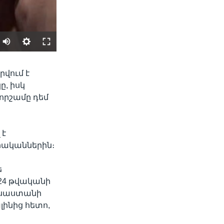
SHARE
րվում է
, իսկ
 որշամը դեմ
 է
րականներին։
width
px
ե
024 թվականի
ւսաստանի
ինից հետո,