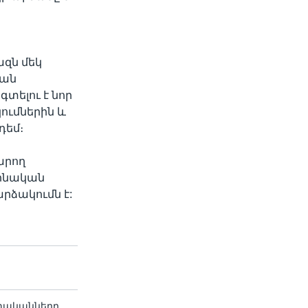
ազն մեկ
կան
տելու է նոր
ումներին և
դեմ։
արող
աինական
րձակումն է:
տականները