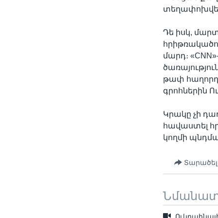
տեղափոխվե
Դե իսկ, մար
հրիթռակածու
մարդ։ «CNN»
ծառայությու
թափ հաղորդ
գրոհներին 
Կրակը չի դա
հավաստել հր
կողմի պնդմա
Տարածել
Նմանա
Ուկրաինայ