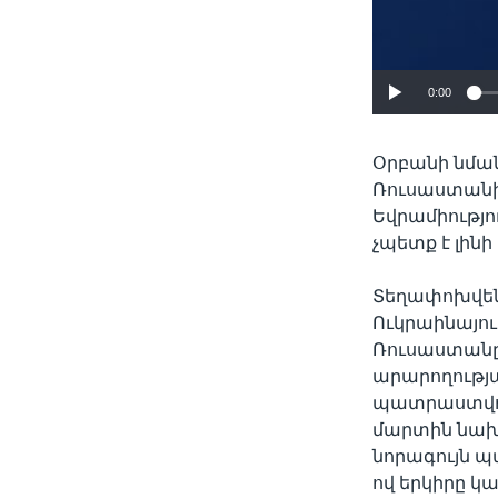
0:00
Օրբանի նման
Ռուսաստանի
Եվրամիությու
չպետք է լին
Տեղափոխվենք
Ուկրաինայու
Ռուսաստանը
արարողությա
պատրաստվում
մարտին նախ
նորագույն պ
ով երկիրը կ