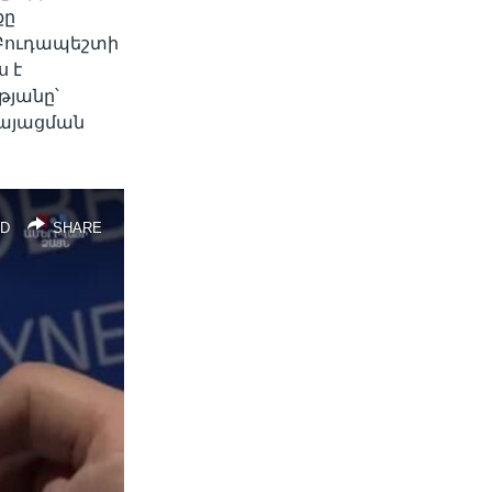
քը
 Բուդապեշտի
ս է
թյանը՝
կայացման
D
SHARE