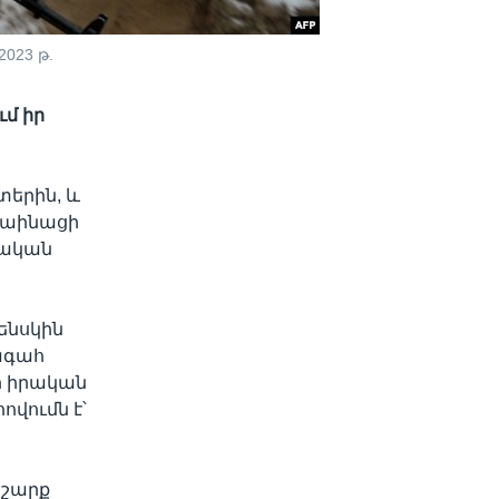
023 թ.
մ իր
երին, և
րաինացի
րական
ենսկին
խագահ
ի իրական
վումն է՝
 շարք