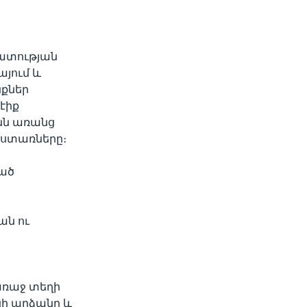
զատության
այում և
նքներ
էիք
նն առանց
աստառները։
ած
ան ու
առաջ տեղի
ի արձանը և