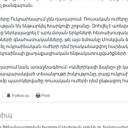
լ թանգարան։
տերը Ուկրաինայում չեն դադարում։ Ռուսական ուժերը
թյան են ենթարկել Խարկովի շրջանը։ Զոհվել է առնվ
-ը ներկայացրել է արևմտյան երկրների հետախուզա
նների գնահատականները, թե այս ձմռանը Մոսկվան ձգ
ել ուկրաինական ուժերի դեմ իրականացվող հարձակ
Ուկրաինայի քաղաքացիական ենթակառուցվածքների 
դարում նաև առաջնագծում։ «Ամերիկայի ձայնը» չի կ
ապարակված տեսանյութի իսկությունը, բայց ուկր
մբ պատկերվածը ռուսական ուժերի դեմ ընթացող հա
Follow us
Print
տիպ
ի ֆինանսավորման հարցում Սպիտակ տունն ու հանրապե