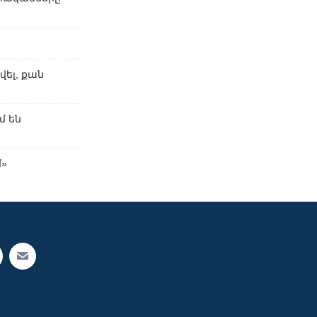
ել, քան
մ են
մ»