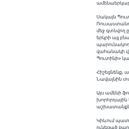
ամենաերկարա
Սակայն Պուտ
Ռուսաստանու
մեջ գտնվող 
երկրի այլ բ
պարունակող 
վահանակի վր
Պուտինի» կա
Հիշեցնենք,
Նավալնին տ
Այս ամենի ֆ
խորհրդային
աշխատանքն
Կիևում պատվ
ունեցած քա